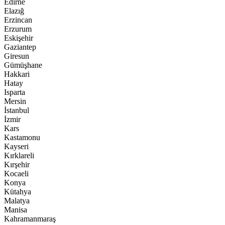
Edirne
Elazığ
Erzincan
Erzurum
Eskişehir
Gaziantep
Giresun
Gümüşhane
Hakkari
Hatay
Isparta
Mersin
İstanbul
İzmir
Kars
Kastamonu
Kayseri
Kırklareli
Kırşehir
Kocaeli
Konya
Kütahya
Malatya
Manisa
Kahramanmaraş