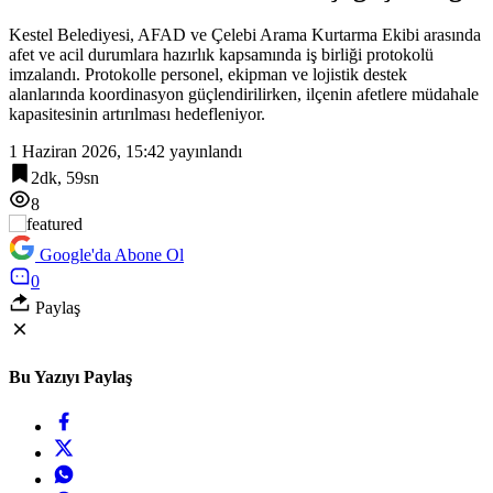
12:06
Kestel Belediyesi, AFAD ve Çelebi Arama Kurtarma Ekibi arasında
İzmir Güzelbahçe Zabıtası’ndan kapsamlı gıda denetimi
afet ve acil durumlara hazırlık kapsamında iş birliği protokolü
imzalandı. Protokolle personel, ekipman ve lojistik destek
alanlarında koordinasyon güçlendirilirken, ilçenin afetlere müdahale
kapasitesinin artırılması hedefleniyor.
1 Haziran 2026, 15:42
yayınlandı
2dk, 59sn
8
Google'da Abone Ol
0
Paylaş
Bu Yazıyı Paylaş