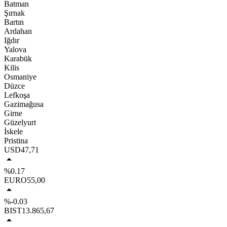
Batman
Şırnak
Bartın
Ardahan
Iğdır
Yalova
Karabük
Kilis
Osmaniye
Düzce
Lefkoşa
Gazimağusa
Girne
Güzelyurt
İskele
Pristina
USD
47,71
%0.17
EURO
55,00
%-0.03
BIST
13.865,67