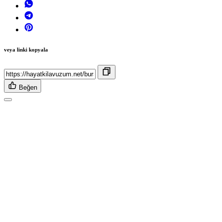
veya linki kopyala
Beğen