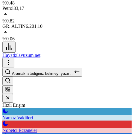
%0.48
Petrol
83,17
%0.82
GR. ALTIN
6.201,10
%0.06
Hayatkılavuzum.net
Aramak istediğiniz kelimeyi yazın..
Hızlı Erişim
Namaz Vakitleri
Nöbetçi Eczaneler