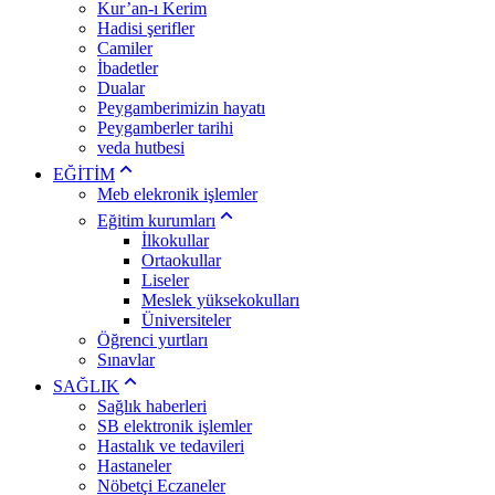
Kur’an-ı Kerim
Hadisi şerifler
Camiler
İbadetler
Dualar
Peygamberimizin hayatı
Peygamberler tarihi
veda hutbesi
EĞİTİM
Meb elekronik işlemler
Eğitim kurumları
İlkokullar
Ortaokullar
Liseler
Meslek yüksekokulları
Üniversiteler
Öğrenci yurtları
Sınavlar
SAĞLIK
Sağlık haberleri
SB elektronik işlemler
Hastalık ve tedavileri
Hastaneler
Nöbetçi Eczaneler