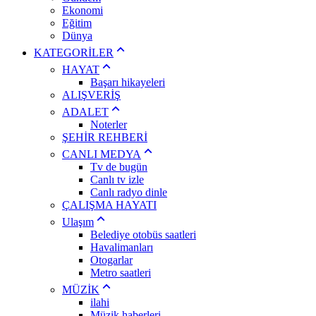
Ekonomi
Eğitim
Dünya
KATEGORİLER
HAYAT
Başarı hikayeleri
ALIŞVERİŞ
ADALET
Noterler
ŞEHİR REHBERİ
CANLI MEDYA
Tv de bugün
Canlı tv izle
Canlı radyo dinle
ÇALIŞMA HAYATI
Ulaşım
Belediye otobüs saatleri
Havalimanları
Otogarlar
Metro saatleri
MÜZİK
ilahi
Müzik haberleri