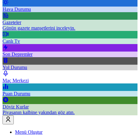
Hava Durumu
Gazeteler
Günün gazete manşetlerini inceleyin.
Canlı Tv
Son Depremler
Yol Durumu
Maç Merkezi
Puan Durumu
Döviz Kurlar
Piyasanın kalbine yakından göz atın.
Menü Oluştur