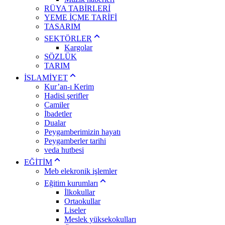
RÜYA TABİRLERİ
YEME İÇME TARİFİ
TASARIM
SEKTÖRLER
Kargolar
SÖZLÜK
TARIM
İSLAMİYET
Kur’an-ı Kerim
Hadisi şerifler
Camiler
İbadetler
Dualar
Peygamberimizin hayatı
Peygamberler tarihi
veda hutbesi
EĞİTİM
Meb elekronik işlemler
Eğitim kurumları
İlkokullar
Ortaokullar
Liseler
Meslek yüksekokulları