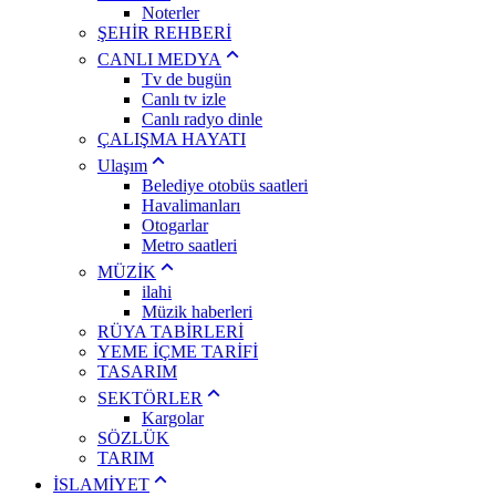
Noterler
ŞEHİR REHBERİ
CANLI MEDYA
Tv de bugün
Canlı tv izle
Canlı radyo dinle
ÇALIŞMA HAYATI
Ulaşım
Belediye otobüs saatleri
Havalimanları
Otogarlar
Metro saatleri
MÜZİK
ilahi
Müzik haberleri
RÜYA TABİRLERİ
YEME İÇME TARİFİ
TASARIM
SEKTÖRLER
Kargolar
SÖZLÜK
TARIM
İSLAMİYET