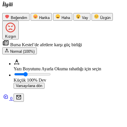
İlgili
Beğendim
Harika
Haha
Vay
Üzgün
Kızgın
Bursa Kestel’de afetlere karşı güç birliği
Normal (100%)
Yazı Boyutunu Ayarla
Okuma rahatlığı için seçin
Küçük
100%
Dev
Varsayılana dön
0