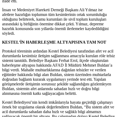
ifade etti.
İnsan ve Medeniyet Hareketi Derneği Başkanı Ali Yılmaz ise
afetlere hazırlığın toplumun tüm kesimlerinin ortak sorumluluğu
olduğunu belirterek, kamu kurumları ile sivil toplum kuruluşları
arasındaki iş birliğinin önemine dikkat çekti. Yılmaz, depreme
hazırlık konusunda son yıllarda önemli ilerlemeler kaydedildiğini
söyledi.
KESTEL’İN HABERLEŞME ALTYAPISINA TAM NOT
Protokol töreninin ardından Kestel Belediyesi tarafından afet ve acil
durumlarda kesintisiz iletişim sağlanması amacıyla kurulan röle telsiz
sistemi tanıtıldı. Belediye Başkanı Ferhat Erol, ilçede oluşturulan
haberleşme altyapısı hakkında AFAD İl Müdürü Mehmet Buldan’a
bilgi verdi. Mahalle muhtarlıklarına dağıtılan telsizler ve verilen
eğitimler hakkında bilgi alan Buldan, sistem üzerinden muhtarlarla
doğrudan bağlantı kurarak uygulamayı yerinde test etti. Yapılan
görüşmelerde iletişimin sorunsuz şekilde sağlandığını gözlemleyen
Buldan, sistemin afet anlarında sahadan hızlı ve doğru bilgi
alınmasına önemli katkı sağlayacağını belirtti.
Kestel Belediyesi’nin kendi imkânlarıyla hayata geçirdiği çalışmayı
örnek bir uygulama olarak değerlendiren Buldan, “Bu sistem afet ve
acil durumlarda sahadan daha hızlı ve sağlıklı bilgi almamızı
sağlayacak önemli bir altyapı. Bu çalışmadan dolayı Kestel Belediye