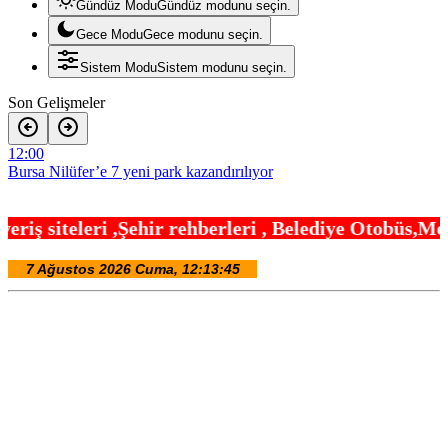
Gündüz Modu
Gündüz modunu seçin.
Gece Modu
Gece modunu seçin.
Sistem Modu
Sistem modunu seçin.
Son Gelişmeler
12:00
Bursa Nilüfer’e 7 yeni park kazandırılıyor
11:54
rehberleri , Belediye Otobüs,Metro,Tren saatleri ,
Kocaeli’de Dilovası Kent Meydanı hızlandı
11:48
İzmir Körfezi’ne nefes aldıran operasyon… Manda ve Bostanlı
temizlendi
11:42
ABD’de öldürülen Sebahattin Çiftçi’nin eşinden adalet çağrısı: İki
yıldır mağduruz
11:36
E-KİP’e Türkiye’nin Dijital Dönüşüm Ödülü… Kamu kategorisinde
zirvede
11:30
Düzce Yığılca’da Belediye Başkanı Selami Savaş’a bir kapı daha