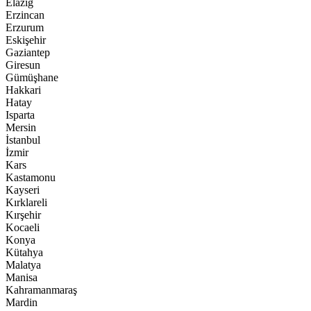
Elazığ
Erzincan
Erzurum
Eskişehir
Gaziantep
Giresun
Gümüşhane
Hakkari
Hatay
Isparta
Mersin
İstanbul
İzmir
Kars
Kastamonu
Kayseri
Kırklareli
Kırşehir
Kocaeli
Konya
Kütahya
Malatya
Manisa
Kahramanmaraş
Mardin