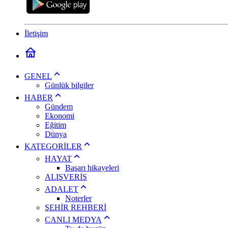
İletişim
GENEL
Günlük bilgiler
HABER
Gündem
Ekonomi
Eğitim
Dünya
KATEGORİLER
HAYAT
Başarı hikayeleri
ALIŞVERİŞ
ADALET
Noterler
ŞEHİR REHBERİ
CANLI MEDYA