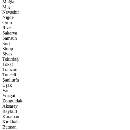
Muğla
Muş
Nevşehir
Niğde
Ordu
Rize
Sakarya
Samsun
Siirt
Sinop
Sivas
Tekirdağ
Tokat
Trabzon
Tunceli
Şanlıurfa
Uşak
Van
Yozgat
Zonguldak
Aksaray
Bayburt
Karaman
Kırıkkale
Batman