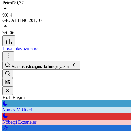
Petrol
79,77
%0.4
GR. ALTIN
6.201,10
%0.06
Hayatkılavuzum.net
Aramak istediğiniz kelimeyi yazın..
Hızlı Erişim
Namaz Vakitleri
Nöbetçi Eczaneler