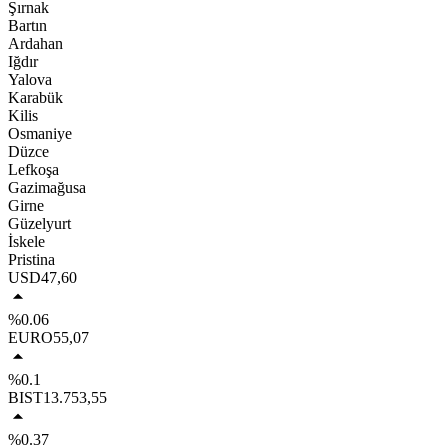
Şırnak
Bartın
Ardahan
Iğdır
Yalova
Karabük
Kilis
Osmaniye
Düzce
Lefkoşa
Gazimağusa
Girne
Güzelyurt
İskele
Pristina
USD
47,60
%0.06
EURO
55,07
%0.1
BIST
13.753,55
%0.37