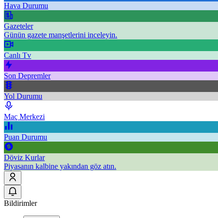
Hava Durumu
Gazeteler
Günün gazete manşetlerini inceleyin.
Canlı Tv
Son Depremler
Yol Durumu
Maç Merkezi
Puan Durumu
Döviz Kurlar
Piyasanın kalbine yakından göz atın.
Bildirimler