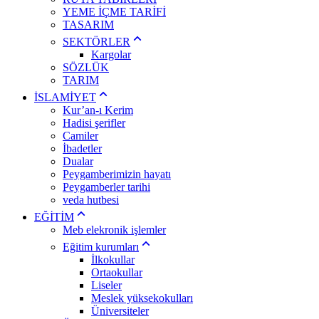
YEME İÇME TARİFİ
TASARIM
SEKTÖRLER
Kargolar
SÖZLÜK
TARIM
İSLAMİYET
Kur’an-ı Kerim
Hadisi şerifler
Camiler
İbadetler
Dualar
Peygamberimizin hayatı
Peygamberler tarihi
veda hutbesi
EĞİTİM
Meb elekronik işlemler
Eğitim kurumları
İlkokullar
Ortaokullar
Liseler
Meslek yüksekokulları
Üniversiteler