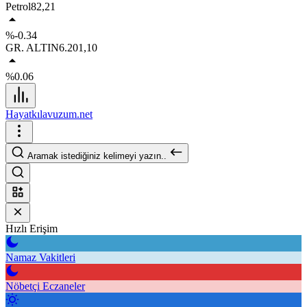
Petrol
82,21
%-0.34
GR. ALTIN
6.201,10
%0.06
Hayatkılavuzum.net
Aramak istediğiniz kelimeyi yazın..
Hızlı Erişim
Namaz Vakitleri
Nöbetçi Eczaneler