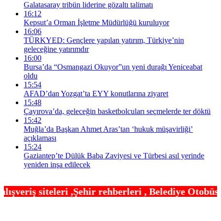
Galatasaray tribün liderine gözaltı talimatı
16:12
Kepsut’a Orman İşletme Müdürlüğü kuruluyor
16:06
TÜRKYED: Gençlere yapılan yatırım, Türkiye’nin
geleceğine yatırımdır
16:00
Bursa’da “Osmangazi Okuyor”un yeni durağı Yeniceabat
oldu
15:54
AFAD’dan Yozgat’ta EYY konutlarına ziyaret
15:48
Çayırova’da, geleceğin basketbolcuları seçmelerde ter döktü
15:42
Muğla’da Başkan Ahmet Aras’tan ‘hukuk müşavirliği’
açıklaması
15:24
Gaziantep’te Dülük Baba Zaviyesi ve Türbesi asıl yerinde
yeniden inşa edilecek
hir rehberleri , Belediye Otobüs,Metro,Tren saatle