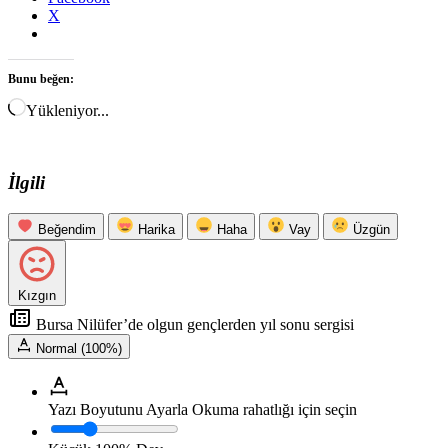
X
Bunu beğen:
Yükleniyor...
İlgili
Beğendim
Harika
Haha
Vay
Üzgün
Kızgın
Bursa Nilüfer’de olgun gençlerden yıl sonu sergisi
Normal (100%)
Yazı Boyutunu Ayarla
Okuma rahatlığı için seçin