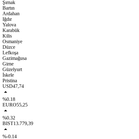
Şırnak
Bartın
Ardahan
Iğdır
Yalova
Karabük
Kilis
Osmaniye
Düzce
Lefkoşa
Gazimağusa
Girne
Güzelyurt
İskele
Pristina
USD
47,74
%0.18
EURO
55,25
%0.32
BIST
13.779,39
%-0.14