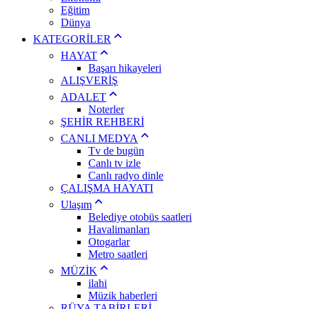
Eğitim
Dünya
KATEGORİLER
HAYAT
Başarı hikayeleri
ALIŞVERİŞ
ADALET
Noterler
ŞEHİR REHBERİ
CANLI MEDYA
Tv de bugün
Canlı tv izle
Canlı radyo dinle
ÇALIŞMA HAYATI
Ulaşım
Belediye otobüs saatleri
Havalimanları
Otogarlar
Metro saatleri
MÜZİK
ilahi
Müzik haberleri
RÜYA TABİRLERİ