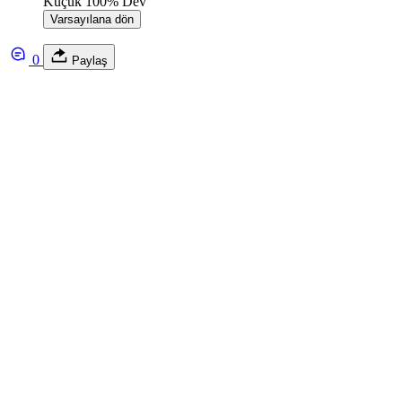
Küçük
100%
Dev
Varsayılana dön
0
Paylaş