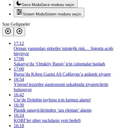
Gece Modu
Gece modunu seçin.
Sistem Modu
Sistem modunu seçin.
Son Gelişmeler
17:12
Orman yangınları şirketler istratejik risk… Sigorta açığı
büyüyor
17:06
Sakarya’da ‘Ortaköy Barajı’ için çalışmalar başladı
17:00
Bursa’da Kıbrıs Gazisi Ali Çağlayan’a anlamlı ziyaret
16:54
Yöresel lezzetler gastronomi sokağında ziyaretçilerle
buluşuyor
16:42
Çin’de Dolphin tayfunu için kırmızı alarm!
16:30
Plastik sanayicilerinden ‘ara eleman’ alarmı
16:24
KOBİ’ler siber suçluların yeni hedefi
16:18