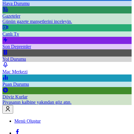
Hava Durumu
Gazeteler
Günün gazete manşetlerini inceleyin.
Canlı Tv
Son Depremler
Yol Durumu
Maç Merkezi
Puan Durumu
Döviz Kurlar
Piyasanın kalbine yakından göz atın.
Menü Oluştur