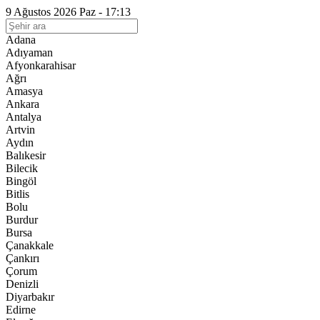
9 Ağustos 2026 Paz - 17:13
Adana
Adıyaman
Afyonkarahisar
Ağrı
Amasya
Ankara
Antalya
Artvin
Aydın
Balıkesir
Bilecik
Bingöl
Bitlis
Bolu
Burdur
Bursa
Çanakkale
Çankırı
Çorum
Denizli
Diyarbakır
Edirne