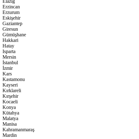
Elazığ
Erzincan
Erzurum
Eskişehir
Gaziantep
Giresun
Gümüşhane
Hakkari
Hatay
Isparta
Mersin
İstanbul
İzmir
Kars
Kastamonu
Kayseri
Kırklareli
Kırşehir
Kocaeli
Konya
Kütahya
Malatya
Manisa
Kahramanmaraş
Mardin