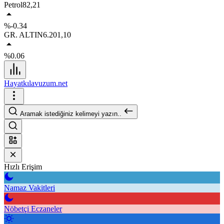
Petrol
82,21
%-0.34
GR. ALTIN
6.201,10
%0.06
Hayatkılavuzum.net
Aramak istediğiniz kelimeyi yazın..
Hızlı Erişim
Namaz Vakitleri
Nöbetçi Eczaneler