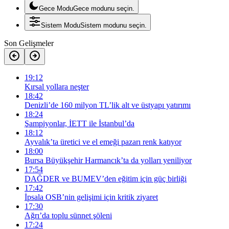
Gece Modu
Gece modunu seçin.
Sistem Modu
Sistem modunu seçin.
Son Gelişmeler
19:12
Kırsal yollara neşter
18:42
Denizli’de 160 milyon TL’lik alt ve üstyapı yatırımı
18:24
Şampiyonlar, İETT ile İstanbul’da
18:12
Ayvalık’ta üretici ve el emeği pazarı renk katıyor
18:00
Bursa Büyükşehir Harmancık’ta da yolları yeniliyor
17:54
DAĞDER ve BUMEV’den eğitim için güç birliği
17:42
İpsala OSB’nin gelişimi için kritik ziyaret
17:30
Ağrı’da toplu sünnet şöleni
17:24