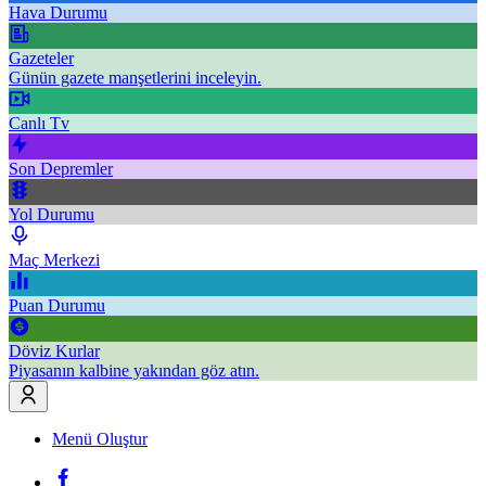
Hava Durumu
Gazeteler
Günün gazete manşetlerini inceleyin.
Canlı Tv
Son Depremler
Yol Durumu
Maç Merkezi
Puan Durumu
Döviz Kurlar
Piyasanın kalbine yakından göz atın.
Menü Oluştur