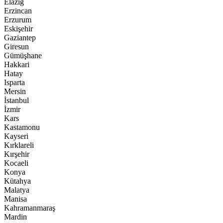
Elazığ
Erzincan
Erzurum
Eskişehir
Gaziantep
Giresun
Gümüşhane
Hakkari
Hatay
Isparta
Mersin
İstanbul
İzmir
Kars
Kastamonu
Kayseri
Kırklareli
Kırşehir
Kocaeli
Konya
Kütahya
Malatya
Manisa
Kahramanmaraş
Mardin