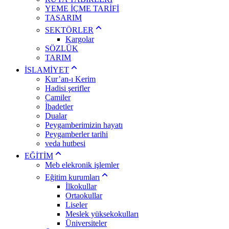
YEME İÇME TARİFİ
TASARIM
SEKTÖRLER
Kargolar
SÖZLÜK
TARIM
İSLAMİYET
Kur’an-ı Kerim
Hadisi şerifler
Camiler
İbadetler
Dualar
Peygamberimizin hayatı
Peygamberler tarihi
veda hutbesi
EĞİTİM
Meb elekronik işlemler
Eğitim kurumları
İlkokullar
Ortaokullar
Liseler
Meslek yüksekokulları
Üniversiteler