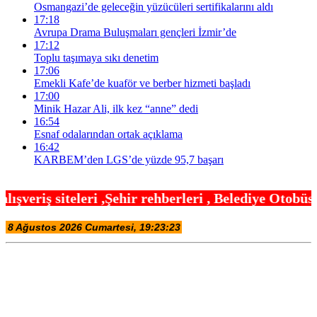
Osmangazi’de geleceğin yüzücüleri sertifikalarını aldı
17:18
Avrupa Drama Buluşmaları gençleri İzmir’de
17:12
Toplu taşımaya sıkı denetim
17:06
Emekli Kafe’de kuaför ve berber hizmeti başladı
17:00
Minik Hazar Ali, ilk kez “anne” dedi
16:54
Esnaf odalarından ortak açıklama
16:42
KARBEM’den LGS’de yüzde 95,7 başarı
hir rehberleri , Belediye Otobüs,Metro,Tren saatle