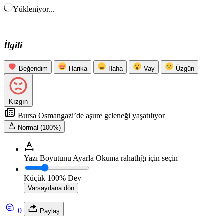
Yükleniyor...
İlgili
Beğendim
Harika
Haha
Vay
Üzgün
Kızgın
Bursa Osmangazi’de aşure geleneği yaşatılıyor
Normal (100%)
Yazı Boyutunu Ayarla
Okuma rahatlığı için seçin
Küçük
100%
Dev
Varsayılana dön
0
Paylaş