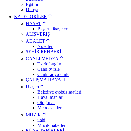
Eğitim
Dünya
KATEGORİLER
HAYAT
Başarı hikayeleri
ALIŞVERİŞ
ADALET
Noterler
ŞEHİR REHBERİ
CANLI MEDYA
Tv de bugün
Canlı tv izle
Canlı radyo dinle
ÇALIŞMA HAYATI
Ulaşım
Belediye otobüs saatleri
Havalimanları
Otogarlar
Metro saatleri
MÜZİK
ilahi
Müzik haberleri
RÜYA TABİRLERİ