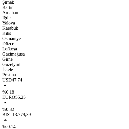
Şırnak
Bartın
Ardahan
Iğdır
Yalova
Karabük
Kilis
Osmaniye
Düzce
Lefkoşa
Gazimağusa
Girne
Güzelyurt
İskele
Pristina
USD
47,74
%0.18
EURO
55,25
%0.32
BIST
13.779,39
%-0.14