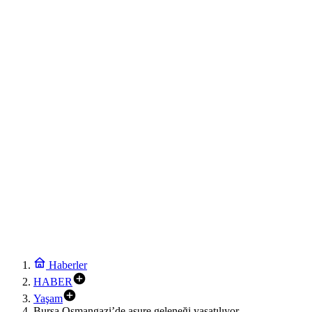
Haberler
HABER
Yaşam
Bursa Osmangazi’de aşure geleneği yaşatılıyor