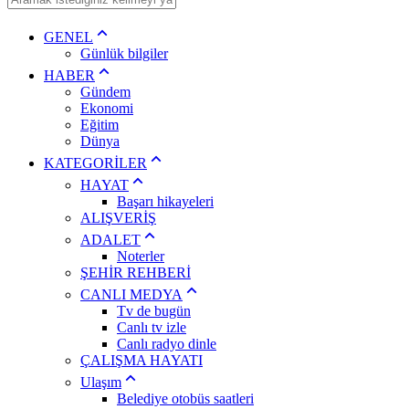
GENEL
Günlük bilgiler
HABER
Gündem
Ekonomi
Eğitim
Dünya
KATEGORİLER
HAYAT
Başarı hikayeleri
ALIŞVERİŞ
ADALET
Noterler
ŞEHİR REHBERİ
CANLI MEDYA
Tv de bugün
Canlı tv izle
Canlı radyo dinle
ÇALIŞMA HAYATI
Ulaşım
Belediye otobüs saatleri