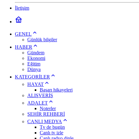
İletişim
GENEL
Günlük bilgiler
HABER
Gündem
Ekonomi
Eğitim
Dünya
KATEGORİLER
HAYAT
Başarı hikayeleri
ALIŞVERİŞ
ADALET
Noterler
ŞEHİR REHBERİ
CANLI MEDYA
Tv de bugün
Canlı tv izle
Canlı radyo dinle