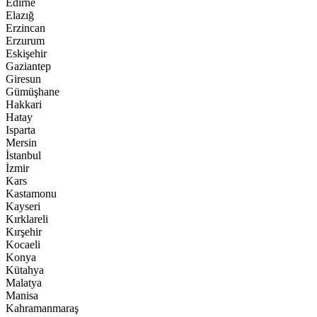
Edirne
Elazığ
Erzincan
Erzurum
Eskişehir
Gaziantep
Giresun
Gümüşhane
Hakkari
Hatay
Isparta
Mersin
İstanbul
İzmir
Kars
Kastamonu
Kayseri
Kırklareli
Kırşehir
Kocaeli
Konya
Kütahya
Malatya
Manisa
Kahramanmaraş