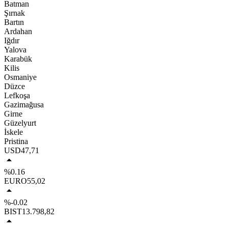
Batman
Şırnak
Bartın
Ardahan
Iğdır
Yalova
Karabük
Kilis
Osmaniye
Düzce
Lefkoşa
Gazimağusa
Girne
Güzelyurt
İskele
Pristina
USD
47,71
%0.16
EURO
55,02
%-0.02
BIST
13.798,82