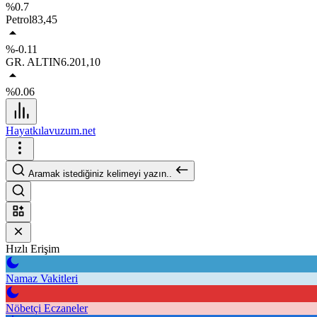
%0.7
Petrol
83,45
%-0.11
GR. ALTIN
6.201,10
%0.06
Hayatkılavuzum.net
Aramak istediğiniz kelimeyi yazın..
Hızlı Erişim
Namaz Vakitleri
Nöbetçi Eczaneler