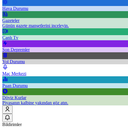
Hava Durumu
Gazeteler
Günün gazete manşetlerini inceleyin.
Canlı Tv
Son Depremler
Yol Durumu
Maç Merkezi
Puan Durumu
Döviz Kurlar
Piyasanın kalbine yakından göz atın.
Bildirimler