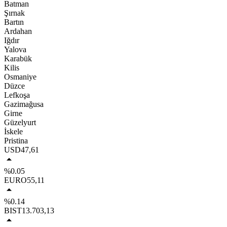
Batman
Şırnak
Bartın
Ardahan
Iğdır
Yalova
Karabük
Kilis
Osmaniye
Düzce
Lefkoşa
Gazimağusa
Girne
Güzelyurt
İskele
Pristina
USD
47,61
%0.05
EURO
55,11
%0.14
BIST
13.703,13