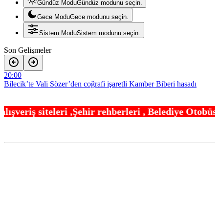
Gündüz Modu
Gündüz modunu seçin.
Gece Modu
Gece modunu seçin.
Sistem Modu
Sistem modunu seçin.
Son Gelişmeler
20:00
Bilecik’te Vali Sözer’den coğrafi işaretli Kamber Biberi hasadı
19:54
hir rehberleri , Belediye Otobüs,Metro,Tren saatle
Trabzonspor’a büyük destek
19:48
“Bu Kampta Hayat Var” projesi özel bireylere yaz tatili sunuyor
19:42
TOFAŞ potada yeni sezonu hazır
19:36
Osman Gazi platformu Eylül’de göreve başlayacak… Gabar’da
günlük petrol üretimi 83 bin 200 varile ulaştı
19:30
Balıkesir’de kıyılar anlık takip ediliyor