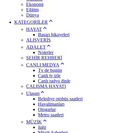
Ekonomi
Eğitim
Dünya
KATEGORİLER
HAYAT
Başarı hikayeleri
ALIŞVERİŞ
ADALET
Noterler
ŞEHİR REHBERİ
CANLI MEDYA
Tv de bugün
Canlı tv izle
Canlı radyo dinle
ÇALIŞMA HAYATI
Ulaşım
Belediye otobüs saatleri
Havalimanları
Otogarlar
Metro saatleri
MÜZİK
ilahi
Müzik haberleri