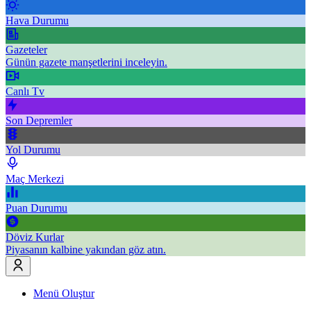
Hava Durumu
Gazeteler
Günün gazete manşetlerini inceleyin.
Canlı Tv
Son Depremler
Yol Durumu
Maç Merkezi
Puan Durumu
Döviz Kurlar
Piyasanın kalbine yakından göz atın.
Menü Oluştur