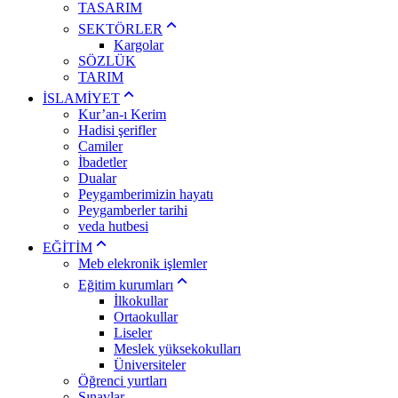
TASARIM
SEKTÖRLER
Kargolar
SÖZLÜK
TARIM
İSLAMİYET
Kur’an-ı Kerim
Hadisi şerifler
Camiler
İbadetler
Dualar
Peygamberimizin hayatı
Peygamberler tarihi
veda hutbesi
EĞİTİM
Meb elekronik işlemler
Eğitim kurumları
İlkokullar
Ortaokullar
Liseler
Meslek yüksekokulları
Üniversiteler
Öğrenci yurtları
Sınavlar