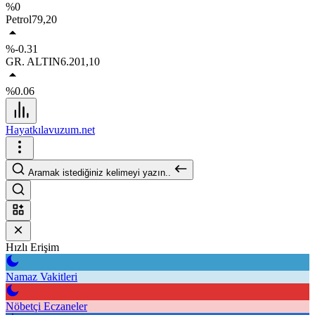
%0
Petrol
79,20
%-0.31
GR. ALTIN
6.201,10
%0.06
Hayatkılavuzum.net
Aramak istediğiniz kelimeyi yazın..
Hızlı Erişim
Namaz Vakitleri
Nöbetçi Eczaneler