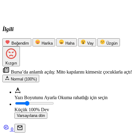
İlgili
Beğendim
Harika
Haha
Vay
Üzgün
Kızgın
Bursa’da anlamlı açılış: Mito kapılarını kimsesiz çocuklarla açtı!
Normal (100%)
Yazı Boyutunu Ayarla
Okuma rahatlığı için seçin
Küçük
100%
Dev
Varsayılana dön
0