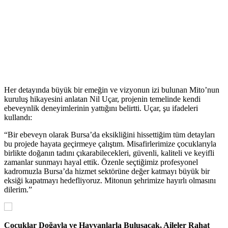
Her detayında büyük bir emeğin ve vizyonun izi bulunan Mito’nun
kuruluş hikayesini anlatan Nil Uçar, projenin temelinde kendi
ebeveynlik deneyimlerinin yattığını belirtti. Uçar, şu ifadeleri
kullandı:
“Bir ebeveyn olarak Bursa’da eksikliğini hissettiğim tüm detayları
bu projede hayata geçirmeye çalıştım. Misafirlerimize çocuklarıyla
birlikte doğanın tadını çıkarabilecekleri, güvenli, kaliteli ve keyifli
zamanlar sunmayı hayal ettik. Özenle seçtiğimiz profesyonel
kadromuzla Bursa’da hizmet sektörüne değer katmayı büyük bir
eksiği kapatmayı hedefliyoruz. Mitonun şehrimize hayırlı olmasını
dilerim.”
Çocuklar Doğayla ve Hayvanlarla Buluşacak, Aileler Rahat