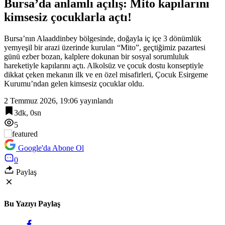
Bursa’da anlamlı açılış: Mito kapılarını
20:06
kimsesiz çocuklarla açtı!
Cumhurbaşkanı Erdoğan’dan ‘Terörsüz Türkiye’ mesajı
Bursa’nın Alaaddinbey bölgesinde, doğayla iç içe 3 dönümlük
yemyeşil bir arazi üzerinde kurulan “Mito”, geçtiğimiz pazartesi
günü ezber bozan, kalplere dokunan bir sosyal sorumluluk
hareketiyle kapılarını açtı. Alkolsüz ve çocuk dostu konseptiyle
dikkat çeken mekanın ilk ve en özel misafirleri, Çocuk Esirgeme
Kurumu’ndan gelen kimsesiz çocuklar oldu.
2 Temmuz 2026, 19:06
yayınlandı
3dk, 0sn
5
Google'da Abone Ol
0
Paylaş
Bu Yazıyı Paylaş