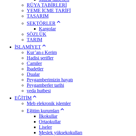
RÜYA TABİRLERİ
YEME İÇME TARİFİ
TASARIM
SEKTÖRLER
Kargolar
SÖZLÜK
TARIM
İSLAMİYET
Kur’an-ı Kerim
Hadisi şerifler
Camiler
İbadetler
Dualar
Peygamberimizin hayatı
Peygamberler tarihi
veda hutbesi
EĞİTİM
Meb elekronik işlemler
Eğitim kurumları
İlkokullar
Ortaokullar
Liseler
Meslek yüksekokulları