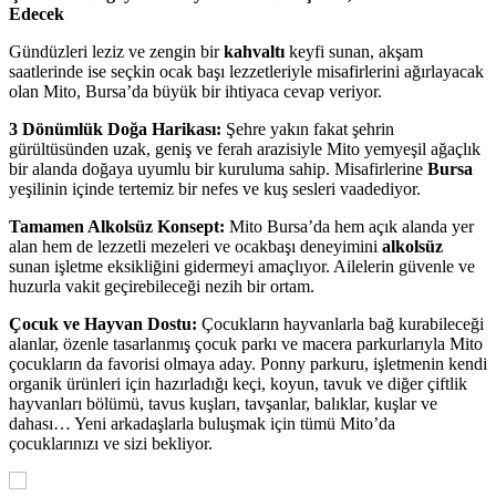
Edecek
Gündüzleri leziz ve zengin bir
kahvaltı
keyfi sunan, akşam
saatlerinde ise seçkin ocak başı lezzetleriyle misafirlerini ağırlayacak
olan Mito, Bursa’da büyük bir ihtiyaca cevap veriyor.
3 Dönümlük Doğa Harikası:
Şehre yakın fakat şehrin
gürültüsünden uzak, geniş ve ferah arazisiyle Mito yemyeşil ağaçlık
bir alanda doğaya uyumlu bir kuruluma sahip. Misafirlerine
Bursa
yeşilinin içinde tertemiz bir nefes ve kuş sesleri vaadediyor.
Tamamen Alkolsüz Konsept:
Mito Bursa’da hem açık alanda yer
alan hem de lezzetli mezeleri ve ocakbaşı deneyimini
alkolsüz
sunan işletme eksikliğini gidermeyi amaçlıyor. Ailelerin güvenle ve
huzurla vakit geçirebileceği nezih bir ortam.
Çocuk ve Hayvan Dostu:
Çocukların hayvanlarla bağ kurabileceği
alanlar, özenle tasarlanmış çocuk parkı ve macera parkurlarıyla Mito
çocukların da favorisi olmaya aday. Ponny parkuru, işletmenin kendi
organik ürünleri için hazırladığı keçi, koyun, tavuk ve diğer çiftlik
hayvanları bölümü, tavus kuşları, tavşanlar, balıklar, kuşlar ve
dahası… Yeni arkadaşlarla buluşmak için tümü Mito’da
çocuklarınızı ve sizi bekliyor.