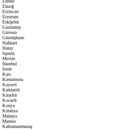
Edirne
Elazığ
Erzincan
Erzurum
Eskişehir
Gaziantep
Giresun
Gümüşhane
Hakkari
Hatay
Isparta
Mersin
İstanbul
İzmir
Kars
Kastamonu
Kayseri
Kırklareli
Kırşehir
Kocaeli
Konya
Kütahya
Malatya
Manisa
Kahramanmaraş