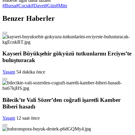
Haberle ilgili daha fazlası
#
Bursa
#
Çocuk
#
Davet
#
Gün
#
Mito
Benzer Haberler
Kayseri Büyükşehir gökyüzü tutkunlarını Erciyes’te
buluşturacak
Yaşam
54 dakika önce
Bilecik’te Vali Sözer’den coğrafi işaretli Kamber
Biberi hasadı
Yaşam
12 saat önce