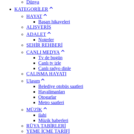
Dünya
KATEGORİLER
HAYAT
Başarı hikayeleri
ALIŞVERİŞ
ADALET
Noterler
ŞEHİR REHBERİ
CANLI MEDYA
Tv de bugün
Canlı tv izle
Canlı radyo dinle
ÇALIŞMA HAYATI
Ulaşım
Belediye otobüs saatleri
Havalimanları
Otogarlar
Metro saatleri
MÜZİK
ilahi
Müzik haberleri
RÜYA TABİRLERİ
YEME İÇME TARİFİ