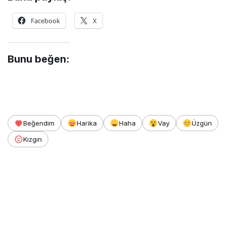
Facebook
X
Bunu beğen:
Beğendim
Harika
Haha
Vay
Üzgün
Kızgın