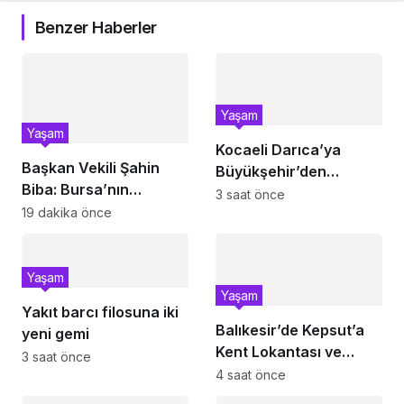
Benzer Haberler
Yaşam
Yaşam
Kocaeli Darıca’ya
Başkan Vekili Şahin
Büyükşehir’den
Biba: Bursa’nın
modern ulaşım yatırımı
3 saat önce
geleceğini bütüncül
19 dakika önce
anlayışla planlıyoruz
Yaşam
Yaşam
Yakıt barcı filosuna iki
Balıkesir’de Kepsut’a
yeni gemi
Kent Lokantası ve
3 saat önce
altyapı desteği
4 saat önce