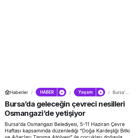
HABER
Yaşam
Haberler
Bursa’da
geleceğ
Bursa’da geleceğin çevreci nesilleri
in
çevreci
Osmangazi’de yetişiyor
nesilleri
Osmang
azi’de
Bursa'da Osmangazi Belediyesi, 5-11 Haziran Çevre
yetişiyor
Haftası kapsamında düzenlediği “Doğa Kardeşliği Bitki
ve Ağaçları Tanıma Atölyesi” ile çocukları doğayla