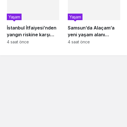
Yaşam
Yaşam
İstanbul İtfaiyesi’nden
Samsun’da Alaçam’a
yangın riskine karşı
yeni yaşam alanı
videolu uyarı
kazandırıldı
4 saat önce
4 saat önce