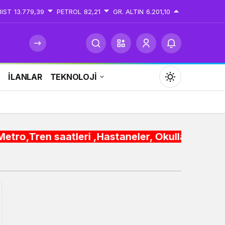
BIST
13.779,39
PETROL
82,21
GR. ALTIN
6.201,10
İ
İLANLAR
TEKNOLOJİ
Mod
değiştir
tleri ,Hastaneler, Okullar, Camiler ,Üniversite
Gündüz Modu
Gündüz modunu seçin.
Gece Modu
Gece modunu seçin.