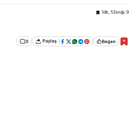
1dk, 53sn
9
Paylaş
0
Beğen