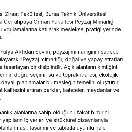
i Ziraat Fakültesi, Bursa Teknik Üniversitesi
esi Cerrahpaşa Orman Fakültesi Peyzaj Mimarlığı
 uygulamalarına katılarak mesleksel pratiği yerinde
u.
ulya Akfidan Sevim, peyzaj mimarlığının sadece
ulayarak “Peyzaj mimarlığı; doğal ve yapay etrafları
 tasarlayan bir disiplindir. Açık alanların kimliğini
rinin doğru seçimi, su ve toprak idaresi, ekolojik
dayalı planlamalar bu mesleğin temelini oluşturur.
 kalitesini artıran parklar, bahçeler, meydanlar ve
.
manlık alanlarına sahip olduğunu fakat birbirini
pıların iç yerleri ve strüktürel dizaynlarıyla
 planlanması, tasarımı ve tabiatla uyumlu hale