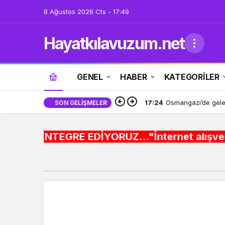
8 Ağustos 2026 Cts - 17:49
Hayatkılavuzum.net
GENEL
HABER
KATEGORİLER
17:24
Osmangazi’de gelece
SON GELIŞMELER
E EDİYORUZ..."İnternet alışveriş siteleri ,Şeh