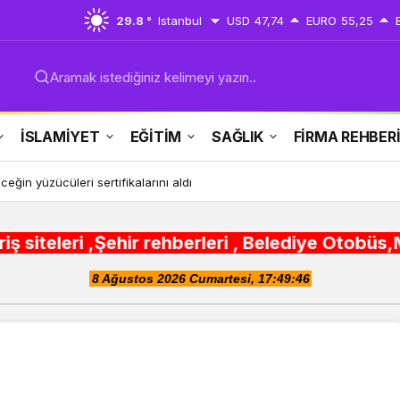
29.8 °
Istanbul
USD
47,74
EURO
55,25
Aramak istediğiniz kelimeyi yazın..
İSLAMİYET
EĞİTİM
SAĞLIK
FİRMA REHBER
ğin yüzücüleri sertifikalarını aldı
ir rehberleri , Belediye Otobüs,Metro,Tren saa