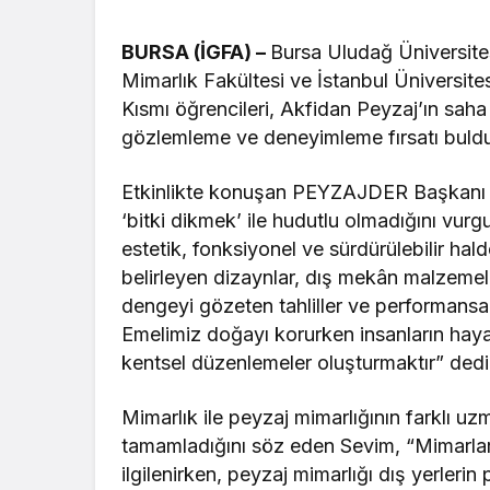
BURSA (İGFA) –
Bursa Uludağ Üniversites
Mimarlık Fakültesi ve İstanbul Üniversit
Kısmı öğrencileri, Akfidan Peyzaj’ın saha
gözlemleme ve deneyimleme fırsatı buld
Etkinlikte konuşan PEYZAJDER Başkanı F
‘bitki dikmek’ ile hudutlu olmadığını vurg
estetik, fonksiyonel ve sürdürülebilir halde
belirleyen dizaynlar, dış mekân malzemele
dengeyi gözeten tahliller ve performansa 
Emelimiz doğayı korurken insanların hayat
kentsel düzenlemeler oluşturmaktır” dedi
Mimarlık ile peyzaj mimarlığının farklı uz
tamamladığını söz eden Sevim, “Mimarlar ya
ilgilenirken, peyzaj mimarlığı dış yerlerin