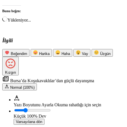
Bunu beğen:
Yükleniyor...
İlgili
Beğendim
Harika
Haha
Vay
Üzgün
Kızgın
Bursa’da Koşukavaklılar’dan güçlü dayanışma
Normal (100%)
Yazı Boyutunu Ayarla
Okuma rahatlığı için seçin
Küçük
100%
Dev
Varsayılana dön