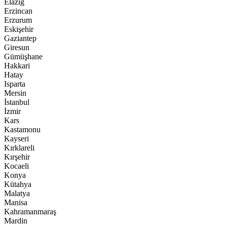
Elazığ
Erzincan
Erzurum
Eskişehir
Gaziantep
Giresun
Gümüşhane
Hakkari
Hatay
Isparta
Mersin
İstanbul
İzmir
Kars
Kastamonu
Kayseri
Kırklareli
Kırşehir
Kocaeli
Konya
Kütahya
Malatya
Manisa
Kahramanmaraş
Mardin