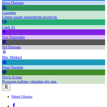
Hava Durumu
Gazeteler
Günün gazete manşetlerini inceleyin.
Canlı Tv
Son Depremler
Yol Durumu
Maç Merkezi
Puan Durumu
Döviz Kurlar
Piyasanın kalbine yakından göz atın.
Menü Oluştur