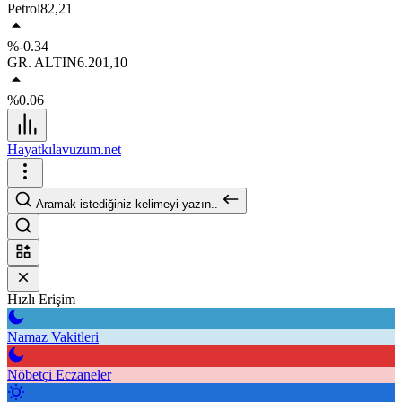
Petrol
82,21
%-0.34
GR. ALTIN
6.201,10
%0.06
Hayatkılavuzum.net
Aramak istediğiniz kelimeyi yazın..
Hızlı Erişim
Namaz Vakitleri
Nöbetçi Eczaneler