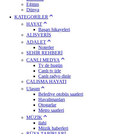
Eğitim
Dünya
KATEGORİLER
HAYAT
Başarı hikayeleri
ALIŞVERİŞ
ADALET
Noterler
ŞEHİR REHBERİ
CANLI MEDYA
Tv de bugün
Canlı tv izle
Canlı radyo dinle
ÇALIŞMA HAYATI
Ulaşım
Belediye otobüs saatleri
Havalimanları
Otogarlar
Metro saatleri
MÜZİK
ilahi
Müzik haberleri
RÜYA TABİRLERİ