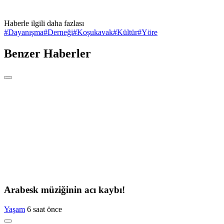
Haberle ilgili daha fazlası
#
Dayanışma
#
Derneği
#
Koşukavak
#
Kültür
#
Yöre
Benzer Haberler
Arabesk müziğinin acı kaybı!
Yaşam
6 saat önce