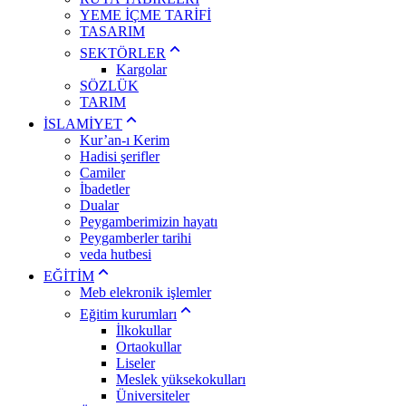
YEME İÇME TARİFİ
TASARIM
SEKTÖRLER
Kargolar
SÖZLÜK
TARIM
İSLAMİYET
Kur’an-ı Kerim
Hadisi şerifler
Camiler
İbadetler
Dualar
Peygamberimizin hayatı
Peygamberler tarihi
veda hutbesi
EĞİTİM
Meb elekronik işlemler
Eğitim kurumları
İlkokullar
Ortaokullar
Liseler
Meslek yüksekokulları
Üniversiteler