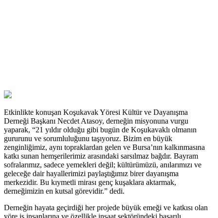
Etkinlikte konuşan Koşukavak Yöresi Kültür ve Dayanışma
Derneği Başkanı Necdet Atasoy, derneğin misyonuna vurgu
yaparak, “21 yıldır olduğu gibi bugün de Koşukavaklı olmanın
gururunu ve sorumluluğunu taşıyoruz. Bizim en büyük
zenginliğimiz, aynı topraklardan gelen ve Bursa’nın kalkınmasına
katkı sunan hemşerilerimiz arasındaki sarsılmaz bağdır. Bayram
sofralarımız, sadece yemekleri değil; kültürümüzü, anılarımızı ve
geleceğe dair hayallerimizi paylaştığımız birer dayanışma
merkezidir. Bu kıymetli mirası genç kuşaklara aktarmak,
derneğimizin en kutsal görevidir.” dedi.
Derneğin hayata geçirdiği her projede büyük emeği ve katkısı olan
yöre iş insanlarına ve özellikle inşaat sektöründeki başarılı