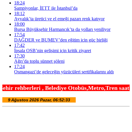
18:24
Şampiyonlar, İETT ile İstanbul’da
18:12
Ayvalık’ta üretici ve el emeği pazarı renk katıyor
18:00
Bursa Büyükşehir Harmancık’ta da yolları yeniliyor
17:54
DAĞDER ve BUMEV’den eğitim için güç birliği
17:42
İpsala OSB’nin gelişimi için kritik ziyaret
17:30
Ağrı’da toplu sünnet şöleni
17:24
Osmangazi’de geleceğin yüzücüleri sertifikalarını aldı
Belediye Otobüs,Metro,Tren saatleri ,Hastaneler, 