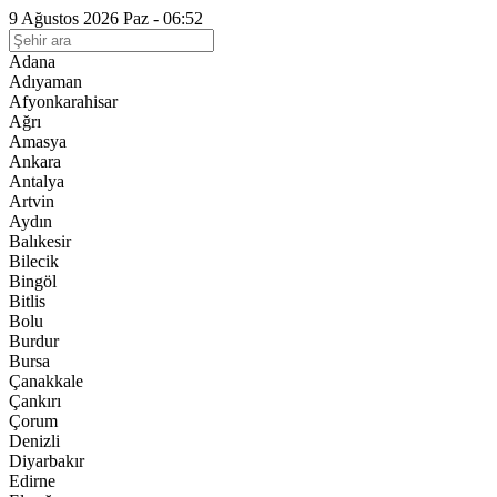
9 Ağustos 2026 Paz - 06:52
Adana
Adıyaman
Afyonkarahisar
Ağrı
Amasya
Ankara
Antalya
Artvin
Aydın
Balıkesir
Bilecik
Bingöl
Bitlis
Bolu
Burdur
Bursa
Çanakkale
Çankırı
Çorum
Denizli
Diyarbakır
Edirne