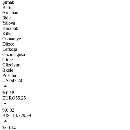
Şırnak
Bartın
Ardahan
Iğdır
Yalova
Karabük
Kilis
Osmaniye
Düzce
Lefkoşa
Gazimağusa
Girne
Güzelyurt
İskele
Pristina
USD
47,74
%0.18
EURO
55,25
%0.32
BIST
13.779,39
%-0.14