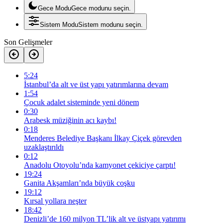
Gece Modu
Gece modunu seçin.
Sistem Modu
Sistem modunu seçin.
Son Gelişmeler
5:24
İstanbul’da alt ve üst yapı yatırımlarına devam
1:54
Çocuk adalet sisteminde yeni dönem
0:30
Arabesk müziğinin acı kaybı!
0:18
Menderes Belediye Başkanı İlkay Çiçek görevden
uzaklaştırıldı
0:12
Anadolu Otoyolu’nda kamyonet çekiciye çarptı!
19:24
Ganita Akşamları’nda büyük coşku
19:12
Kırsal yollara neşter
18:42
Denizli’de 160 milyon TL’lik alt ve üstyapı yatırımı