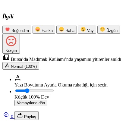
İlgili
Beğendim
Harika
Haha
Vay
Üzgün
Kızgın
Bursa’da Madımak Katliamı’nda yaşamını yitirenler anıldı
Normal (100%)
Yazı Boyutunu Ayarla
Okuma rahatlığı için seçin
Küçük
100%
Dev
Varsayılana dön
0
Paylaş