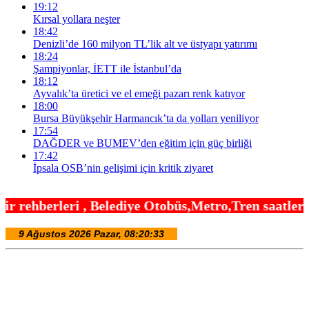
19:12
Kırsal yollara neşter
18:42
Denizli’de 160 milyon TL’lik alt ve üstyapı yatırımı
18:24
Şampiyonlar, İETT ile İstanbul’da
18:12
Ayvalık’ta üretici ve el emeği pazarı renk katıyor
18:00
Bursa Büyükşehir Harmancık’ta da yolları yeniliyor
17:54
DAĞDER ve BUMEV’den eğitim için güç birliği
17:42
İpsala OSB’nin gelişimi için kritik ziyaret
lediye Otobüs,Metro,Tren saatleri ,Hastaneler, Oku