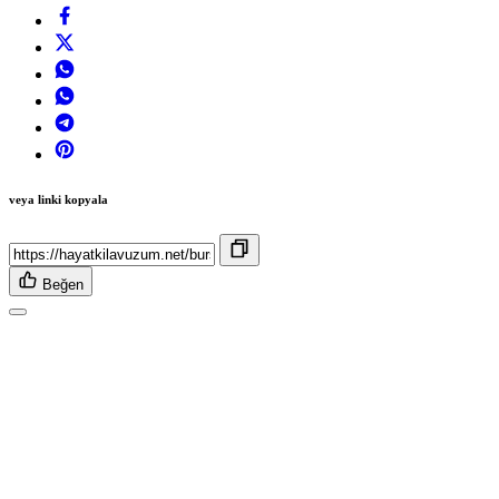
veya linki kopyala
Beğen