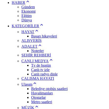
HABER
Gündem
Ekonomi
Eğitim
Dünya
KATEGORİLER
HAYAT
Başarı hikayeleri
ALIŞVERİŞ
ADALET
Noterler
ŞEHİR REHBERİ
CANLI MEDYA
Tv de bugün
Canlı tv izle
Canlı radyo dinle
ÇALIŞMA HAYATI
Ulaşım
Belediye otobüs saatleri
Havalimanları
Otogarlar
Metro saatleri
MÜZİK