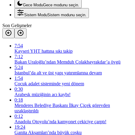
Gece Modu
Gece modunu seçin.
Sistem Modu
Sistem modunu seçin.
Son Gelişmeler
7:54
Kayseri YHT hattına sıkı takip
7:12
Bakan Uraloğlu’ndan Memduh Çolakbayrakdar’a övgü
5:24
İstanbul’da alt ve üst yapı yatırımlarına devam
1:54
Çocuk adalet sisteminde yeni dönem
0:30
Arabesk müziğinin acı kaybı!
0:18
Menderes Belediye Başkanı İlkay Çiçek görevden
uzaklaştırıldı
0:12
Anadolu Otoyolu’nda kamyonet çekiciye çarptı!
19:24
Ganita Akşamları’nda büyük coşku