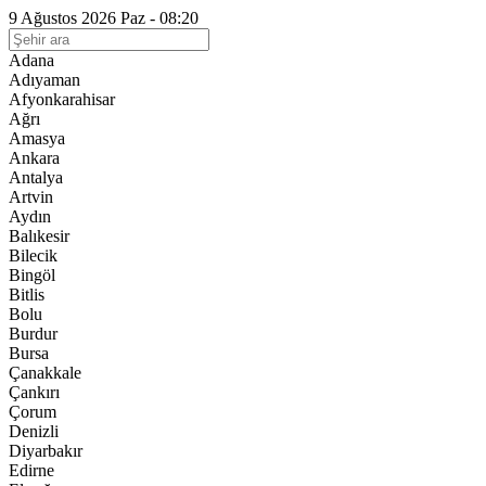
9 Ağustos 2026 Paz - 08:20
Adana
Adıyaman
Afyonkarahisar
Ağrı
Amasya
Ankara
Antalya
Artvin
Aydın
Balıkesir
Bilecik
Bingöl
Bitlis
Bolu
Burdur
Bursa
Çanakkale
Çankırı
Çorum
Denizli
Diyarbakır
Edirne