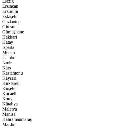
Elazığ
Erzincan
Erzurum
Eskişehir
Gaziantep
Giresun
Gümüşhane
Hakkari
Hatay
Isparta
Mersin
İstanbul
İzmir
Kars
Kastamonu
Kayseri
Kırklareli
Kırşehir
Kocaeli
Konya
Kütahya
Malatya
Manisa
Kahramanmaraş
Mardin