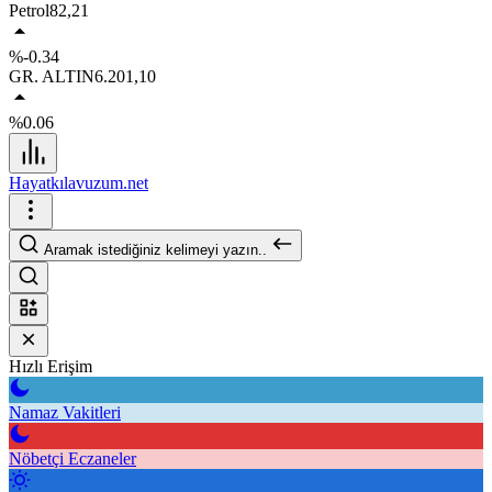
Petrol
82,21
%-0.34
GR. ALTIN
6.201,10
%0.06
Hayatkılavuzum.net
Aramak istediğiniz kelimeyi yazın..
Hızlı Erişim
Namaz Vakitleri
Nöbetçi Eczaneler