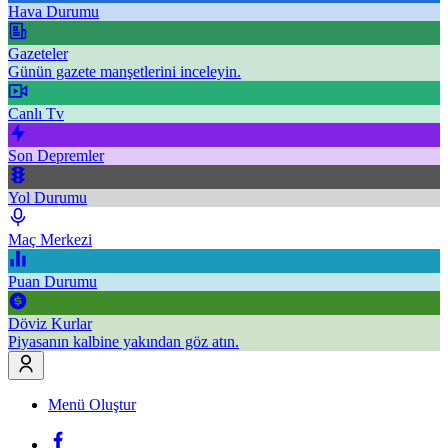
Hava Durumu
Gazeteler
Günün gazete manşetlerini inceleyin.
Canlı Tv
Son Depremler
Yol Durumu
Maç Merkezi
Puan Durumu
Döviz Kurlar
Piyasanın kalbine yakından göz atın.
Menü Oluştur