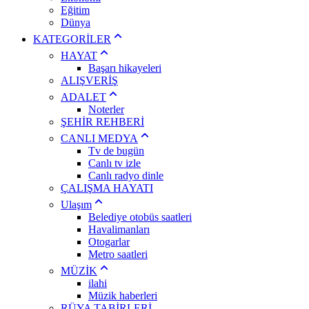
Eğitim
Dünya
KATEGORİLER
HAYAT
Başarı hikayeleri
ALIŞVERİŞ
ADALET
Noterler
ŞEHİR REHBERİ
CANLI MEDYA
Tv de bugün
Canlı tv izle
Canlı radyo dinle
ÇALIŞMA HAYATI
Ulaşım
Belediye otobüs saatleri
Havalimanları
Otogarlar
Metro saatleri
MÜZİK
ilahi
Müzik haberleri
RÜYA TABİRLERİ