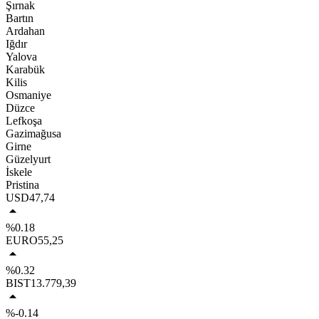
Şırnak
Bartın
Ardahan
Iğdır
Yalova
Karabük
Kilis
Osmaniye
Düzce
Lefkoşa
Gazimağusa
Girne
Güzelyurt
İskele
Pristina
USD
47,74
%0.18
EURO
55,25
%0.32
BIST
13.779,39
%-0.14