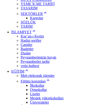
YEME İÇME TARİFİ
TASARIM
SEKTÖRLER
Kargolar
SÖZLÜK
TARIM
İSLAMİYET
Kur’an-ı Kerim
Hadisi şerifler
Camiler
İbadetler
Dualar
Peygamberimizin hayatı
Peygamberler tarihi
veda hutbesi
EĞİTİM
Meb elekronik işlemler
Eğitim kurumları
İlkokullar
Ortaokullar
Liseler
Meslek yüksekokulları
Üniversiteler