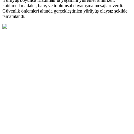
Yürüyüş boyunca Madımak’ta yaşamını yitirenler anılırken,
katılımcılar adalet, barış ve toplumsal dayanışma mesajları verdi.
Güvenlik önlemleri altında gerçekleştirilen yürüyüş olaysız şekilde
tamamlandı.