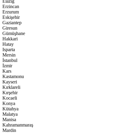
Elazığ
Erzincan
Erzurum
Eskişehir
Gaziantep
Giresun
Gümüşhane
Hakkari
Hatay
Isparta
Mersin
İstanbul
İzmir
Kars
Kastamonu
Kayseri
Kırklareli
Kırşehir
Kocaeli
Konya
Kütahya
Malatya
Manisa
Kahramanmaraş
Mardin