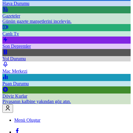
Hava Durumu
Gazeteler
Günün gazete manşetlerini inceleyin.
Canlı Tv
Son Depremler
Yol Durumu
Maç Merkezi
Puan Durumu
Döviz Kurlar
Piyasanın kalbine yakından göz atın.
Menü Oluştur