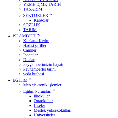
YEME İÇME TARİFİ
TASARIM
SEKTÖRLER
Kargolar
SÖZLÜK
TARIM
İSLAMİYET
Kur’an-ı Kerim
Hadisi şerifler
Camiler
İbadetler
Dualar
Peygamberimizin hayatı
Peygamberler tarihi
veda hutbesi
EĞİTİM
Meb elekronik işlemler
Eğitim kurumları
İlkokullar
Ortaokullar
Liseler
Meslek yüksekokulları
Üniversiteler