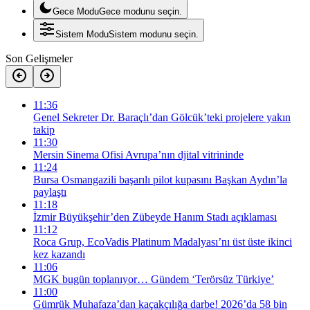
Gece Modu
Gece modunu seçin.
Sistem Modu
Sistem modunu seçin.
Son Gelişmeler
11:36
Genel Sekreter Dr. Baraçlı’dan Gölcük’teki projelere yakın
takip
11:30
Mersin Sinema Ofisi Avrupa’nın djital vitrininde
11:24
Bursa Osmangazili başarılı pilot kupasını Başkan Aydın’la
paylaştı
11:18
İzmir Büyükşehir’den Zübeyde Hanım Stadı açıklaması
11:12
Roca Grup, EcoVadis Platinum Madalyası’nı üst üste ikinci
kez kazandı
11:06
MGK bugün toplanıyor… Gündem ‘Terörsüz Türkiye’
11:00
Gümrük Muhafaza’dan kaçakçılığa darbe! 2026’da 58 bin