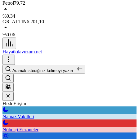
Petrol
79,72
%0.34
GR. ALTIN
6.201,10
%0.06
Hayatkılavuzum.net
Aramak istediğiniz kelimeyi yazın..
Hızlı Erişim
Namaz Vakitleri
Nöbetçi Eczaneler