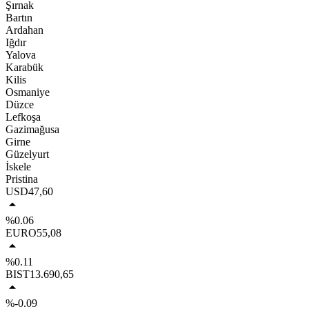
Şırnak
Bartın
Ardahan
Iğdır
Yalova
Karabük
Kilis
Osmaniye
Düzce
Lefkoşa
Gazimağusa
Girne
Güzelyurt
İskele
Pristina
USD
47,60
%0.06
EURO
55,08
%0.11
BIST
13.690,65
%-0.09