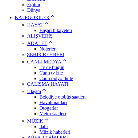
Eğitim
Dünya
KATEGORİLER
HAYAT
Başarı hikayeleri
ALIŞVERİŞ
ADALET
Noterler
ŞEHİR REHBERİ
CANLI MEDYA
Tv de bugün
Canlı tv izle
Canlı radyo dinle
ÇALIŞMA HAYATI
Ulaşım
Belediye otobüs saatleri
Havalimanları
Otogarlar
Metro saatleri
MÜZİK
ilahi
Müzik haberleri
RÜYA TABİRLERİ