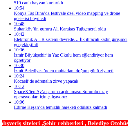
519 canlı hayvan kurtarıldı
10:54
Konya Taş Bina’da festivale özel video mapping ve drone
gösterisi büyüledi
10:48
Sultanköy’ün gururu Ali Karakaş Tuğgeneral oldu
10:42
Elektronik A.TR sistemi devrede… İlk ihracatı kadın girişimci
gerçekleştirdi
10:36
İzmir Büyükşehir’in Yaz Okulu hem eğlendiriyor hem
öğretiyor
10:30
İzmit Belediyesi’nden muhtarlara doğum günü ziyareti
10:24
Kocaeli’de adrenalin zirve yapacak
10:12
SpaceX’ten Ay’a çarpma açıklaması: Sorumlu uzay
operasyonları için çalışıyoruz
10:06
Edirne Keşan’da temizlik hareketi ödülsüz kalmadı
hir rehberleri , Belediye Otobüs,Metro,Tren saatl