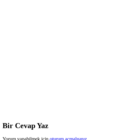
Bir Cevap Yaz
Yorum yapabilmek için
oturum açmalısınız
.