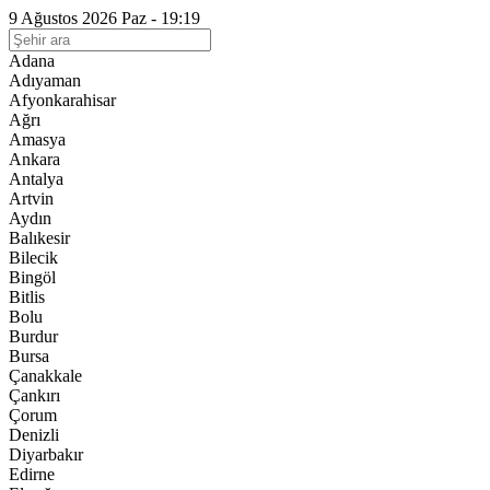
9 Ağustos 2026 Paz - 19:19
Adana
Adıyaman
Afyonkarahisar
Ağrı
Amasya
Ankara
Antalya
Artvin
Aydın
Balıkesir
Bilecik
Bingöl
Bitlis
Bolu
Burdur
Bursa
Çanakkale
Çankırı
Çorum
Denizli
Diyarbakır
Edirne