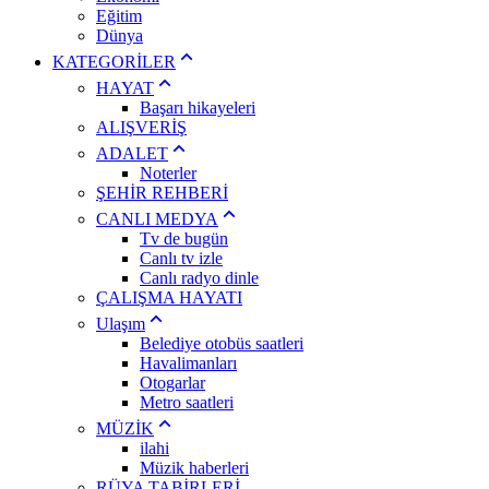
Eğitim
Dünya
KATEGORİLER
HAYAT
Başarı hikayeleri
ALIŞVERİŞ
ADALET
Noterler
ŞEHİR REHBERİ
CANLI MEDYA
Tv de bugün
Canlı tv izle
Canlı radyo dinle
ÇALIŞMA HAYATI
Ulaşım
Belediye otobüs saatleri
Havalimanları
Otogarlar
Metro saatleri
MÜZİK
ilahi
Müzik haberleri
RÜYA TABİRLERİ