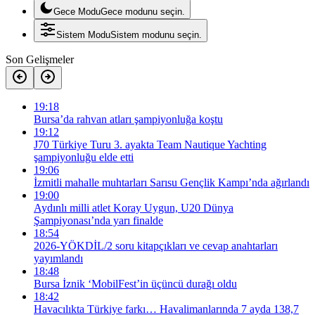
Gece Modu
Gece modunu seçin.
Sistem Modu
Sistem modunu seçin.
Son Gelişmeler
19:18
Bursa’da rahvan atları şampiyonluğa koştu
19:12
J70 Türkiye Turu 3. ayakta Team Nautique Yachting
şampiyonluğu elde etti
19:06
İzmitli mahalle muhtarları Sarısu Gençlik Kampı’nda ağırlandı
19:00
Aydınlı milli atlet Koray Uygun, U20 Dünya
Şampiyonası’nda yarı finalde
18:54
2026-YÖKDİL/2 soru kitapçıkları ve cevap anahtarları
yayımlandı
18:48
Bursa İznik ‘MobilFest’in üçüncü durağı oldu
18:42
Havacılıkta Türkiye farkı… Havalimanlarında 7 ayda 138,7