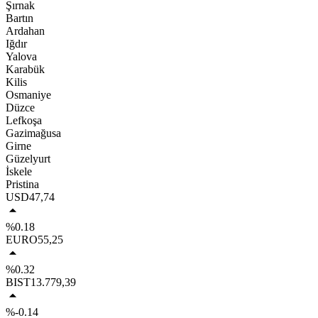
Şırnak
Bartın
Ardahan
Iğdır
Yalova
Karabük
Kilis
Osmaniye
Düzce
Lefkoşa
Gazimağusa
Girne
Güzelyurt
İskele
Pristina
USD
47,74
%0.18
EURO
55,25
%0.32
BIST
13.779,39
%-0.14