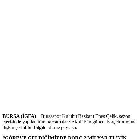
BURSA (İGFA) –
Bursaspor Kulübü Başkanı Enes Çelik, sezon
içerisinde yapılan tüm harcamalar ve kulübün güncel borç durumuna
ilişkin şeffaf bir bilgilendirme paylaştı.
“GÖREVE GELDİĞİMİZDE BORÇ 2 MİLYAR TL’NİN