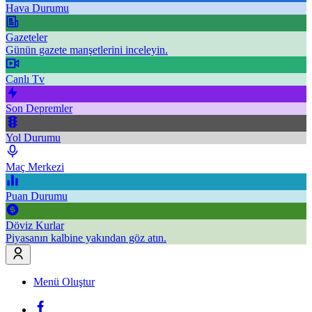
Hava Durumu
Gazeteler
Günün gazete manşetlerini inceleyin.
Canlı Tv
Son Depremler
Yol Durumu
Maç Merkezi
Puan Durumu
Döviz Kurlar
Piyasanın kalbine yakından göz atın.
Menü Oluştur