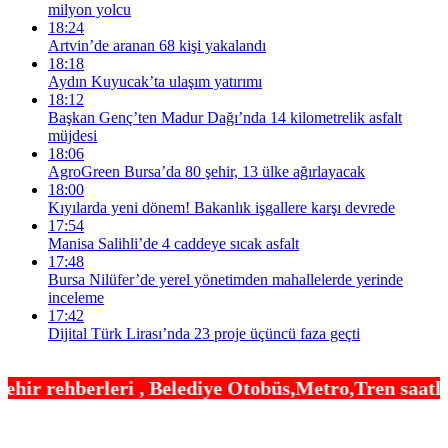
milyon yolcu
18:24
Artvin’de aranan 68 kişi yakalandı
18:18
Aydın Kuyucak’ta ulaşım yatırımı
18:12
Başkan Genç’ten Madur Dağı’nda 14 kilometrelik asfalt
müjdesi
18:06
AgroGreen Bursa’da 80 şehir, 13 ülke ağırlayacak
18:00
Kıyılarda yeni dönem! Bakanlık işgallere karşı devrede
17:54
Manisa Salihli’de 4 caddeye sıcak asfalt
17:48
Bursa Nilüfer’de yerel yönetimden mahallelerde yerinde
inceleme
17:42
Dijital Türk Lirası’nda 23 proje üçüncü faza geçti
Belediye Otobüs,Metro,Tren saatleri ,Hastaneler, O