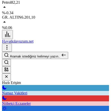
Petrol
82,21
%-0.34
GR. ALTIN
6.201,10
%0.06
Hayatkılavuzum.net
Aramak istediğiniz kelimeyi yazın..
Hızlı Erişim
Namaz Vakitleri
Nöbetçi Eczaneler