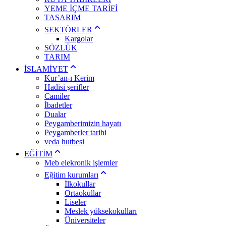
YEME İÇME TARİFİ
TASARIM
SEKTÖRLER
Kargolar
SÖZLÜK
TARIM
İSLAMİYET
Kur’an-ı Kerim
Hadisi şerifler
Camiler
İbadetler
Dualar
Peygamberimizin hayatı
Peygamberler tarihi
veda hutbesi
EĞİTİM
Meb elekronik işlemler
Eğitim kurumları
İlkokullar
Ortaokullar
Liseler
Meslek yüksekokulları
Üniversiteler