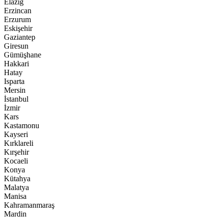
Elazığ
Erzincan
Erzurum
Eskişehir
Gaziantep
Giresun
Gümüşhane
Hakkari
Hatay
Isparta
Mersin
İstanbul
İzmir
Kars
Kastamonu
Kayseri
Kırklareli
Kırşehir
Kocaeli
Konya
Kütahya
Malatya
Manisa
Kahramanmaraş
Mardin