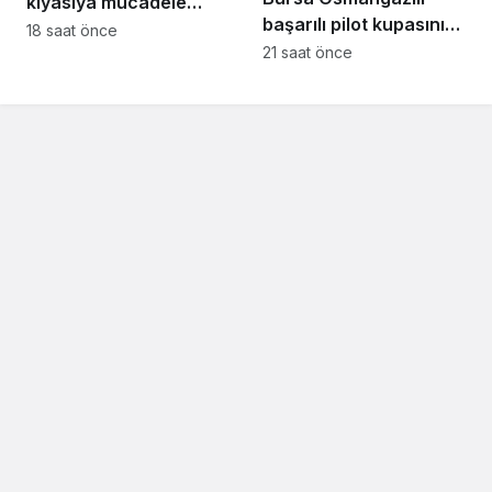
kıyasıya mücadele
başarılı pilot kupasını
başlıyor
18 saat önce
Başkan Aydın’la
21 saat önce
paylaştı