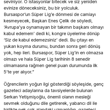
seviniyor. O istasyonlar bitecek ve siz yeniden
evinize döneceksiniz, bu bir yolculuk.
Bursaspor’un Süper Lig’e dönmesi de camiayı
kesmeyecek, Başkan Enes Çelik de söyledi,
‘Avrupa’ya oynamayan bir takımın başkanı olmayı
kabul edemem’ dedi ki, kongre üyelerine dönüp
‘Siz de kabul edemezsiniz’ dedi. Bu çıtayı en
yukarı koyma durumu, bundan sonra geri dönüş
yok, hep ileri. Bursaspor, Süper Lig’in en olmazsa
olmazı ve hala Süper Lig tarihinin 8 senedir
olmamasına rağmen genel puan durumunda ilk
5’te yer alıyor.”
Öğrencilerin yoğun ilgi gösterdiği söyleşide, genç
gazeteci adaylarına da tavsiyelerde bulunan
Serkan Yetişmişoğlu, önemli olanın mesleği
sevmek olduğunu dile getirerek, yabancı dil ile
birlikte pek çok alandaki uzmanlığın, gazeteci