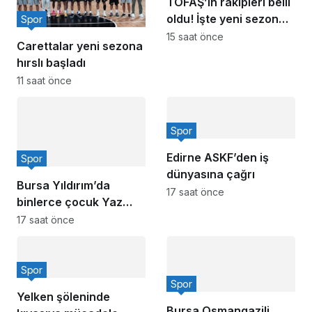
TOFAŞ’ın rakipleri belli
oldu! İşte yeni sezon
Spor
fikstürü
15 saat önce
Carettalar yeni sezona
hırslı başladı
11 saat önce
Spor
Edirne ASKF’den iş
Spor
dünyasına çağrı
Bursa Yıldırım’da
17 saat önce
binlerce çocuk Yaz
Spor Okullarında
17 saat önce
buluşuyor
Spor
Spor
Yelken şöleninde
Bursa Osmangazili