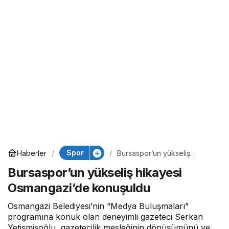
Spor
Haberler
Bursaspor’un yükseliş
hikayesi Osmangazi’de
Bursaspor’un yükseliş hikayesi
konuşuldu
Osmangazi’de konuşuldu
Osmangazi Belediyesi’nin “Medya Buluşmaları”
programına konuk olan deneyimli gazeteci Serkan
Yetişmişoğlu, gazetecilik mesleğinin dönüşümünü ve