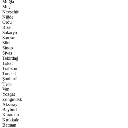
Muğla
Muş
Nevşehir
Niğde
Ordu
Rize
Sakarya
Samsun
Siirt
Sinop
Sivas
Tekirdağ
Tokat
Trabzon
Tunceli
Şanlıurfa
Uşak
Van
Yozgat
Zonguldak
Aksaray
Bayburt
Karaman
Kırıkkale
Batman