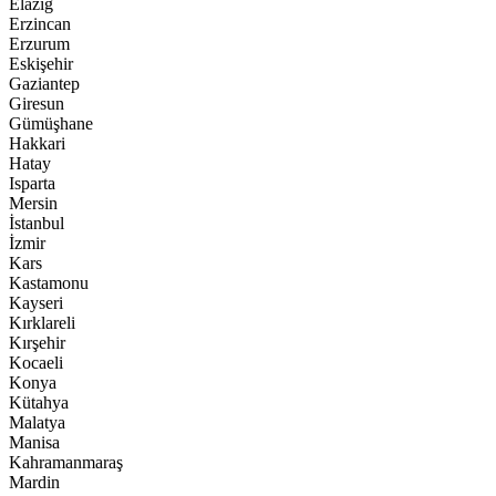
Elazığ
Erzincan
Erzurum
Eskişehir
Gaziantep
Giresun
Gümüşhane
Hakkari
Hatay
Isparta
Mersin
İstanbul
İzmir
Kars
Kastamonu
Kayseri
Kırklareli
Kırşehir
Kocaeli
Konya
Kütahya
Malatya
Manisa
Kahramanmaraş
Mardin