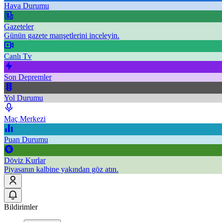
Hava Durumu
Gazeteler
Günün gazete manşetlerini inceleyin.
Canlı Tv
Son Depremler
Yol Durumu
Maç Merkezi
Puan Durumu
Döviz Kurlar
Piyasanın kalbine yakından göz atın.
Bildirimler