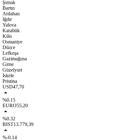
Şırnak
Bartın
Ardahan
Iğdır
Yalova
Karabük
Kilis
Osmaniye
Düzce
Lefkoşa
Gazimağusa
Girne
Güzelyurt
İskele
Pristina
USD
47,70
%0.15
EURO
55,20
%0.32
BIST
13.779,39
%-0.14