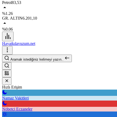
Petrol
83,53
%1.26
GR. ALTIN
6.201,10
%0.06
Hayatkılavuzum.net
Aramak istediğiniz kelimeyi yazın..
Hızlı Erişim
Namaz Vakitleri
Nöbetçi Eczaneler