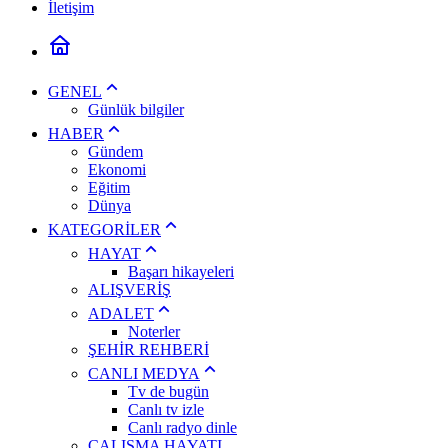
İletişim
GENEL
Günlük bilgiler
HABER
Gündem
Ekonomi
Eğitim
Dünya
KATEGORİLER
HAYAT
Başarı hikayeleri
ALIŞVERİŞ
ADALET
Noterler
ŞEHİR REHBERİ
CANLI MEDYA
Tv de bugün
Canlı tv izle
Canlı radyo dinle
ÇALIŞMA HAYATI