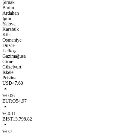
Şırnak
Bartın
Ardahan
Iğdır
Yalova
Karabük
Kilis
Osmaniye
Düzce
Lefkoşa
Gazimağusa
Girne
Güzelyurt
İskele
Pristina
USD
47,60
%0.06
EURO
54,97
%-0.11
BIST
13.798,82
%0.7