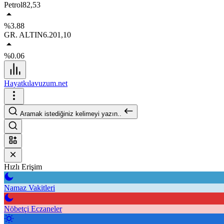
Petrol
82,53
%3.88
GR. ALTIN
6.201,10
%0.06
Hayatkılavuzum.net
Aramak istediğiniz kelimeyi yazın..
Hızlı Erişim
Namaz Vakitleri
Nöbetçi Eczaneler