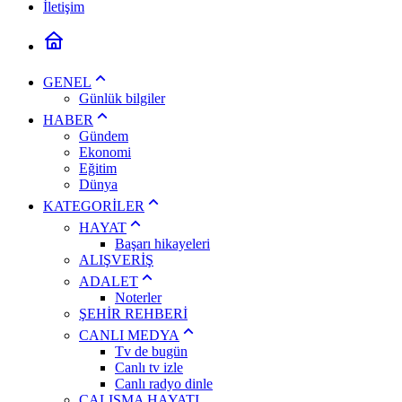
İletişim
GENEL
Günlük bilgiler
HABER
Gündem
Ekonomi
Eğitim
Dünya
KATEGORİLER
HAYAT
Başarı hikayeleri
ALIŞVERİŞ
ADALET
Noterler
ŞEHİR REHBERİ
CANLI MEDYA
Tv de bugün
Canlı tv izle
Canlı radyo dinle
ÇALIŞMA HAYATI