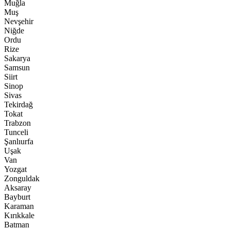
Muğla
Muş
Nevşehir
Niğde
Ordu
Rize
Sakarya
Samsun
Siirt
Sinop
Sivas
Tekirdağ
Tokat
Trabzon
Tunceli
Şanlıurfa
Uşak
Van
Yozgat
Zonguldak
Aksaray
Bayburt
Karaman
Kırıkkale
Batman