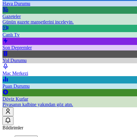
Hava Durumu
Gazeteler
Günün gazete manşetlerini inceleyin.
Canlı Tv
Son Depremler
Yol Durumu
Maç Merkezi
Puan Durumu
Döviz Kurlar
Piyasanın kalbine yakından göz atın.
Bildirimler