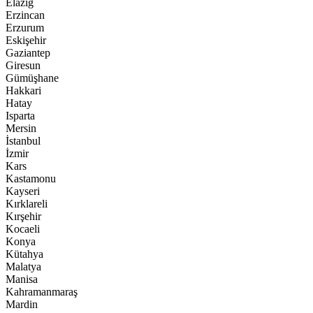
Elazığ
Erzincan
Erzurum
Eskişehir
Gaziantep
Giresun
Gümüşhane
Hakkari
Hatay
Isparta
Mersin
İstanbul
İzmir
Kars
Kastamonu
Kayseri
Kırklareli
Kırşehir
Kocaeli
Konya
Kütahya
Malatya
Manisa
Kahramanmaraş
Mardin