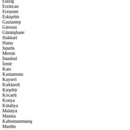
Elazığ
Erzincan
Erzurum
Eskişehir
Gaziantep
Giresun
Gümüşhane
Hakkari
Hatay
Isparta
Mersin
İstanbul
İzmir
Kars
Kastamonu
Kayseri
Kırklareli
Kırşehir
Kocaeli
Konya
Kütahya
Malatya
Manisa
Kahramanmaraş
Mardin