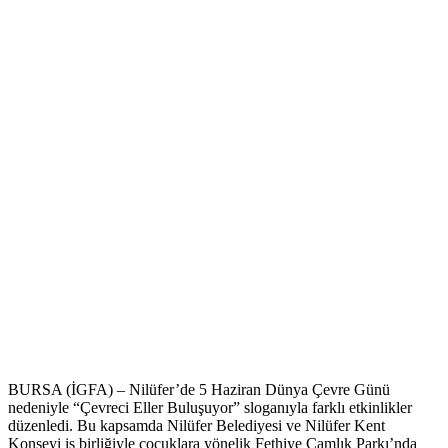
BURSA (İGFA) – Nilüfer’de 5 Haziran Dünya Çevre Günü
nedeniyle “Çevreci Eller Buluşuyor” sloganıyla farklı etkinlikler
düzenledi. Bu kapsamda Nilüfer Belediyesi ve Nilüfer Kent
Konseyi iş birliğiyle çocuklara yönelik Fethiye Çamlık Parkı’nda