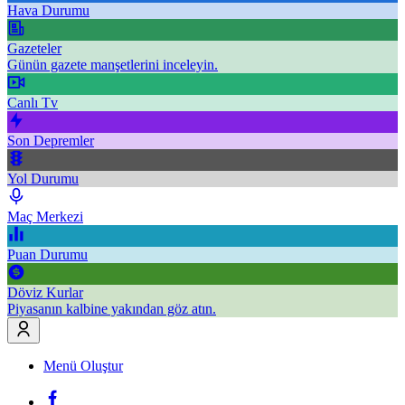
Hava Durumu
Gazeteler
Günün gazete manşetlerini inceleyin.
Canlı Tv
Son Depremler
Yol Durumu
Maç Merkezi
Puan Durumu
Döviz Kurlar
Piyasanın kalbine yakından göz atın.
Menü Oluştur