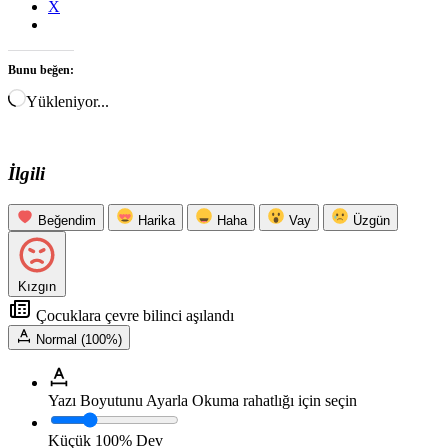
X
Bunu beğen:
Yükleniyor...
İlgili
Beğendim
Harika
Haha
Vay
Üzgün
Kızgın
Çocuklara çevre bilinci aşılandı
Normal (100%)
Yazı Boyutunu Ayarla
Okuma rahatlığı için seçin
Küçük
100%
Dev