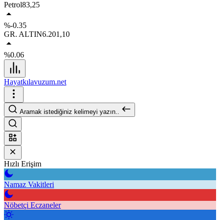
Petrol
83,25
%-0.35
GR. ALTIN
6.201,10
%0.06
Hayatkılavuzum.net
Aramak istediğiniz kelimeyi yazın..
Hızlı Erişim
Namaz Vakitleri
Nöbetçi Eczaneler