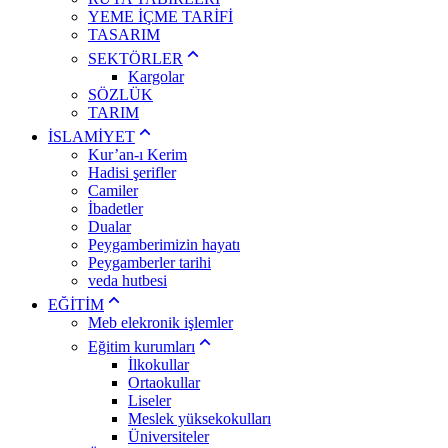
YEME İÇME TARİFİ
TASARIM
SEKTÖRLER
Kargolar
SÖZLÜK
TARIM
İSLAMİYET
Kur’an-ı Kerim
Hadisi şerifler
Camiler
İbadetler
Dualar
Peygamberimizin hayatı
Peygamberler tarihi
veda hutbesi
EĞİTİM
Meb elekronik işlemler
Eğitim kurumları
İlkokullar
Ortaokullar
Liseler
Meslek yüksekokulları
Üniversiteler