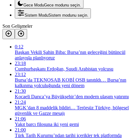
Gece Modu
Gece modunu seçin.
Sistem Modu
Sistem modunu seçin.
Son Gelişmeler
0:12
Başkan Vekili Şahin Biba: Bursa’nın geleceğini bütüncül
anlayışla planlıyoruz
23:18
Cumhurbaşkanı Erdoğan, Suudi Arabistan yolcusu
23:12
Bursa’da TEKNOSAB KOBİ OSB tanıtıldı… Bursa’nın
kalkınma yolculuğunda yeni dönem
21:30
Kocaeli Darıca’ya Büyükşehir’den modern ulaşım yatırımı
21:24
MGK’dan 8 maddelik bildiri… Terörsüz Türkiye, bölgesel
güvenlik ve Gazze mesajı
21:06
Yakıt barcı filosuna iki yeni gemi
21:00
Türk Tarih Kurumu’ndan tarihi içerikler tek platformda