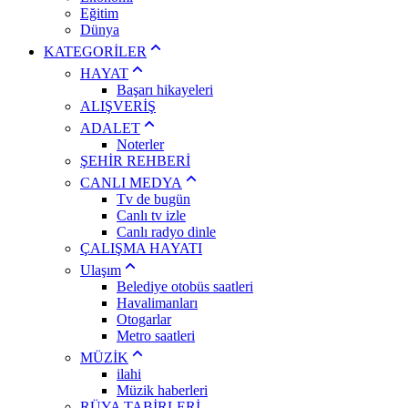
Eğitim
Dünya
KATEGORİLER
HAYAT
Başarı hikayeleri
ALIŞVERİŞ
ADALET
Noterler
ŞEHİR REHBERİ
CANLI MEDYA
Tv de bugün
Canlı tv izle
Canlı radyo dinle
ÇALIŞMA HAYATI
Ulaşım
Belediye otobüs saatleri
Havalimanları
Otogarlar
Metro saatleri
MÜZİK
ilahi
Müzik haberleri
RÜYA TABİRLERİ