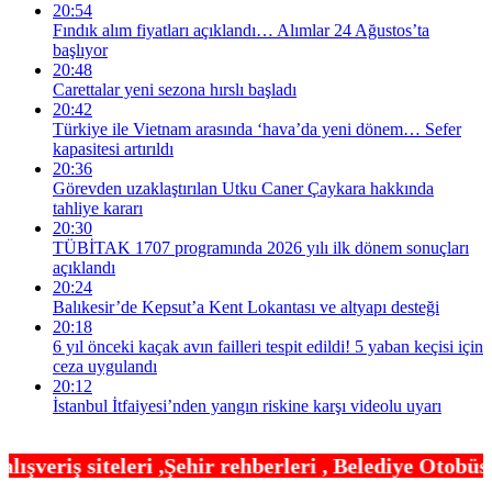
20:54
Fındık alım fiyatları açıklandı… Alımlar 24 Ağustos’ta
başlıyor
20:48
Carettalar yeni sezona hırslı başladı
20:42
Türkiye ile Vietnam arasında ‘hava’da yeni dönem… Sefer
kapasitesi artırıldı
20:36
Görevden uzaklaştırılan Utku Caner Çaykara hakkında
tahliye kararı
20:30
TÜBİTAK 1707 programında 2026 yılı ilk dönem sonuçları
açıklandı
20:24
Balıkesir’de Kepsut’a Kent Lokantası ve altyapı desteği
20:18
6 yıl önceki kaçak avın failleri tespit edildi! 5 yaban keçisi için
ceza uygulandı
20:12
İstanbul İtfaiyesi’nden yangın riskine karşı videolu uyarı
hir rehberleri , Belediye Otobüs,Metro,Tren saatle