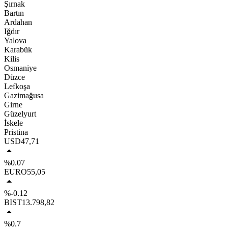
Şırnak
Bartın
Ardahan
Iğdır
Yalova
Karabük
Kilis
Osmaniye
Düzce
Lefkoşa
Gazimağusa
Girne
Güzelyurt
İskele
Pristina
USD
47,71
%0.07
EURO
55,05
%-0.12
BIST
13.798,82
%0.7