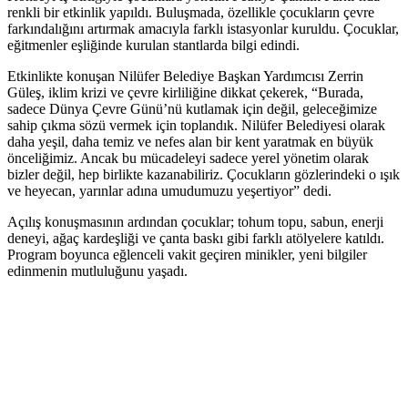
renkli bir etkinlik yapıldı. Buluşmada, özellikle çocukların çevre
farkındalığını artırmak amacıyla farklı istasyonlar kuruldu. Çocuklar,
eğitmenler eşliğinde kurulan stantlarda bilgi edindi.
Etkinlikte konuşan Nilüfer Belediye Başkan Yardımcısı Zerrin
Güleş, iklim krizi ve çevre kirliliğine dikkat çekerek, “Burada,
sadece Dünya Çevre Günü’nü kutlamak için değil, geleceğimize
sahip çıkma sözü vermek için toplandık. Nilüfer Belediyesi olarak
daha yeşil, daha temiz ve nefes alan bir kent yaratmak en büyük
önceliğimiz. Ancak bu mücadeleyi sadece yerel yönetim olarak
bizler değil, hep birlikte kazanabiliriz. Çocukların gözlerindeki o ışık
ve heyecan, yarınlar adına umudumuzu yeşertiyor” dedi.
Açılış konuşmasının ardından çocuklar; tohum topu, sabun, enerji
deneyi, ağaç kardeşliği ve çanta baskı gibi farklı atölyelere katıldı.
Program boyunca eğlenceli vakit geçiren minikler, yeni bilgiler
edinmenin mutluluğunu yaşadı.