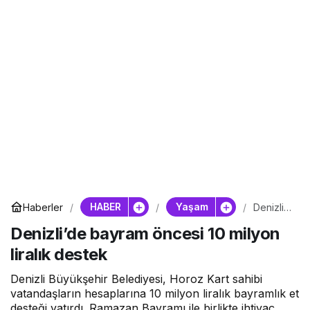
HABER
Yaşam
Haberler
Denizli’d
e
Denizli’de bayram öncesi 10 milyon
bayram
öncesi
liralık destek
10
milyon
liralık
Denizli Büyükşehir Belediyesi, Horoz Kart sahibi
destek
vatandaşların hesaplarına 10 milyon liralık bayramlık et
desteği yatırdı. Ramazan Bayramı ile birlikte ihtiyaç