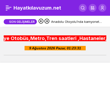
Denizli’de bayram
Hayatkılavuzum.net
0
öncesi 10 milyon liralık
Anadolu Otoyolu’nda kamyonet
SON GELIŞMELER
çekiciye çarptı!
destek
üs,Metro,Tren saatleri ,Hastaneler, Okullar, Ca