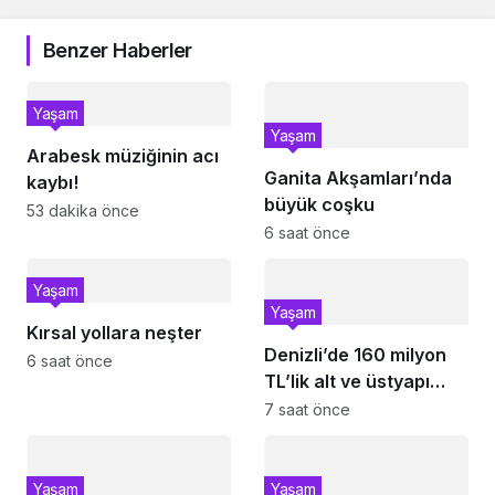
Benzer Haberler
Yaşam
Yaşam
Arabesk müziğinin acı
Ganita Akşamları’nda
kaybı!
büyük coşku
53 dakika önce
6 saat önce
Yaşam
Yaşam
Kırsal yollara neşter
Denizli’de 160 milyon
6 saat önce
TL’lik alt ve üstyapı
yatırımı
7 saat önce
Yaşam
Yaşam