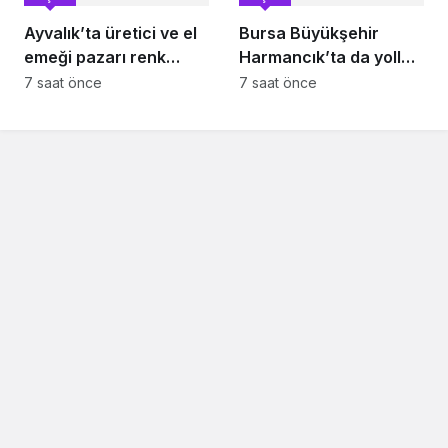
Ayvalık’ta üretici ve el
Bursa Büyükşehir
emeği pazarı renk
Harmancık’ta da yolları
katıyor
yeniliyor
7 saat önce
7 saat önce