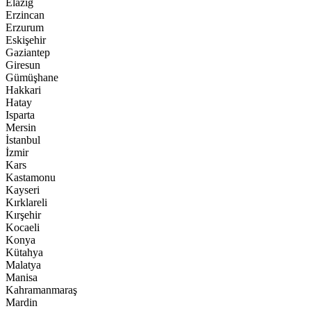
Elazığ
Erzincan
Erzurum
Eskişehir
Gaziantep
Giresun
Gümüşhane
Hakkari
Hatay
Isparta
Mersin
İstanbul
İzmir
Kars
Kastamonu
Kayseri
Kırklareli
Kırşehir
Kocaeli
Konya
Kütahya
Malatya
Manisa
Kahramanmaraş
Mardin