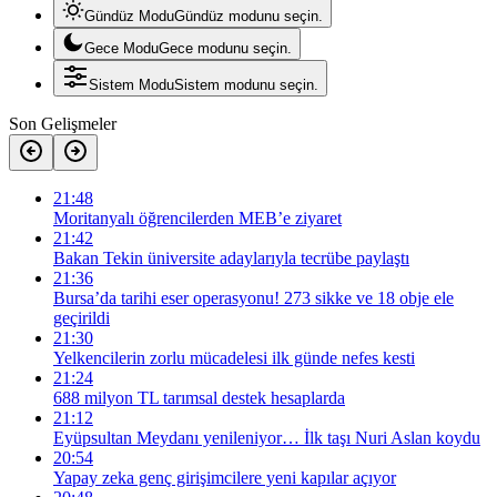
Gündüz Modu
Gündüz modunu seçin.
Gece Modu
Gece modunu seçin.
Sistem Modu
Sistem modunu seçin.
Son Gelişmeler
21:48
Moritanyalı öğrencilerden MEB’e ziyaret
21:42
Bakan Tekin üniversite adaylarıyla tecrübe paylaştı
21:36
Bursa’da tarihi eser operasyonu! 273 sikke ve 18 obje ele
geçirildi
21:30
Yelkencilerin zorlu mücadelesi ilk günde nefes kesti
21:24
688 milyon TL tarımsal destek hesaplarda
21:12
Eyüpsultan Meydanı yenileniyor… İlk taşı Nuri Aslan koydu
20:54
Yapay zeka genç girişimcilere yeni kapılar açıyor