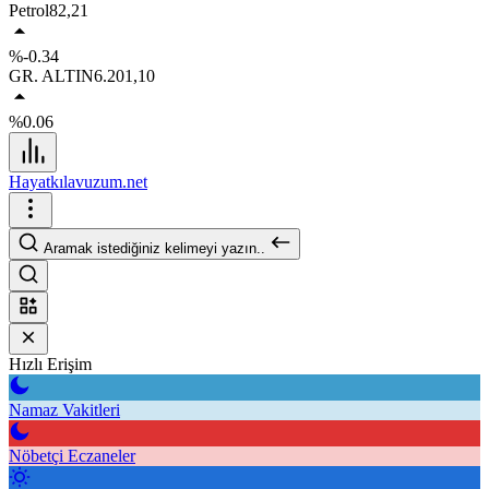
Petrol
82,21
%-0.34
GR. ALTIN
6.201,10
%0.06
Hayatkılavuzum.net
Aramak istediğiniz kelimeyi yazın..
Hızlı Erişim
Namaz Vakitleri
Nöbetçi Eczaneler