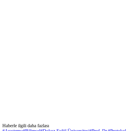
Haberle ilgili daha fazlası
#
Araştırma
#
Bilimsel
#
Dokuz Eylül Üniversitesi
#
Prof. Dr.
#
Protokol