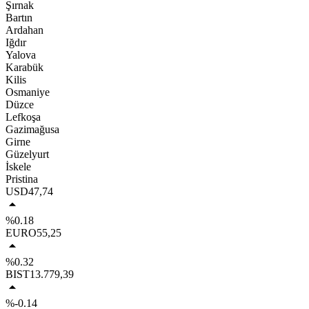
Şırnak
Bartın
Ardahan
Iğdır
Yalova
Karabük
Kilis
Osmaniye
Düzce
Lefkoşa
Gazimağusa
Girne
Güzelyurt
İskele
Pristina
USD
47,74
%0.18
EURO
55,25
%0.32
BIST
13.779,39
%-0.14