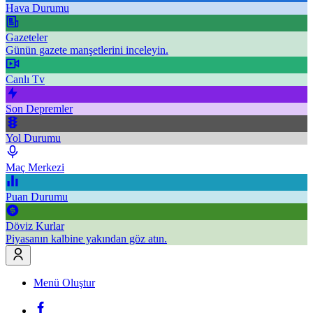
Hava Durumu
Gazeteler
Günün gazete manşetlerini inceleyin.
Canlı Tv
Son Depremler
Yol Durumu
Maç Merkezi
Puan Durumu
Döviz Kurlar
Piyasanın kalbine yakından göz atın.
Menü Oluştur