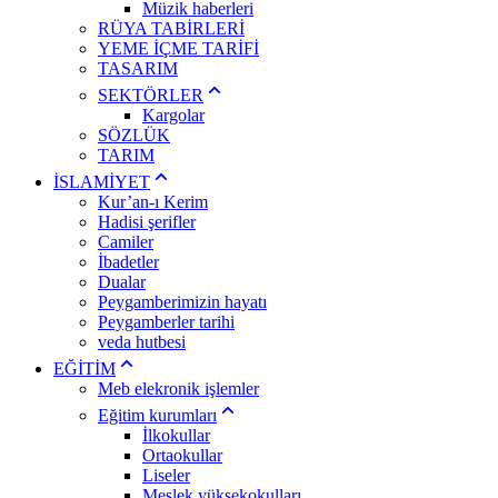
Müzik haberleri
RÜYA TABİRLERİ
YEME İÇME TARİFİ
TASARIM
SEKTÖRLER
Kargolar
SÖZLÜK
TARIM
İSLAMİYET
Kur’an-ı Kerim
Hadisi şerifler
Camiler
İbadetler
Dualar
Peygamberimizin hayatı
Peygamberler tarihi
veda hutbesi
EĞİTİM
Meb elekronik işlemler
Eğitim kurumları
İlkokullar
Ortaokullar
Liseler
Meslek yüksekokulları