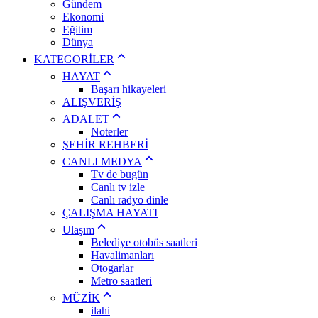
Gündem
Ekonomi
Eğitim
Dünya
KATEGORİLER
HAYAT
Başarı hikayeleri
ALIŞVERİŞ
ADALET
Noterler
ŞEHİR REHBERİ
CANLI MEDYA
Tv de bugün
Canlı tv izle
Canlı radyo dinle
ÇALIŞMA HAYATI
Ulaşım
Belediye otobüs saatleri
Havalimanları
Otogarlar
Metro saatleri
MÜZİK
ilahi