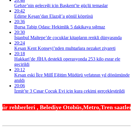
20:48
Gebze’nin geleceği için Başkent’te güçlü temaslar
20:42
Edirne Keşan’dan Elazığ’a gönül köprüsü
20:36
Bursa Tabip Odası: Hekimlik 5 dakikaya sığmaz
20:30
İstanbul Maltepe’de çocuklar kitapların renkli dünyasında
20:24
Keşan Kent Konseyi’nden muhtarlara nezaket ziyareti
20:18
Hakkari’de JİHA destekli operasyonda 253 kilo esrar ele
geçirildi
20:12
Keşan eski İlçe Millî Eğitim Müdürü vefatının yıl dönümünde
anıldı
20:06
İzmit’te 3 Çınar Çocuk Evi için kura çekimi gerçekleştirildi
lediye Otobüs,Metro,Tren saatleri ,Hastaneler, Oku