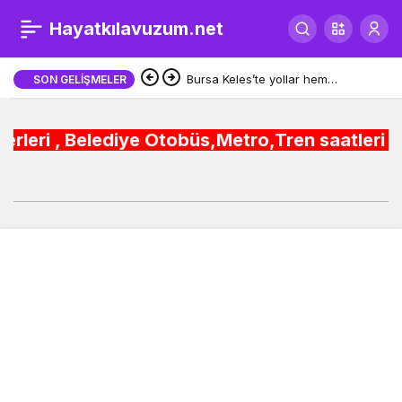
Dilovası’nda Yaşar ve
Hayatkılavuzum.net
0
Tiryaki ailelerinin mutlu
Bursa Keles’te yollar hem
SON GELIŞMELER
yenileniyor, hem genişliyor
günü
Belediye Otobüs,Metro,Tren saatleri ,Hastaneler