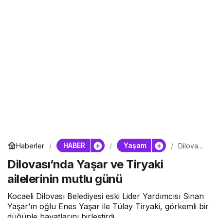
HABER
Yaşam
Haberler
Dilovası’
nda
Dilovası’nda Yaşar ve Tiryaki
Yaşar ve
Tiryaki
ailelerinin mutlu günü
ailelerini
n mutlu
günü
Kocaeli Dilovası Belediyesi eski Lider Yardımcısı Sinan
Yaşar’ın oğlu Enes Yaşar ile Tülay Tiryaki, görkemli bir
düğünle hayatlarını birleştirdi.