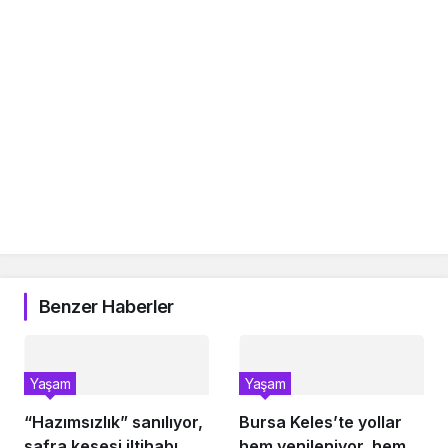
Benzer Haberler
Yaşam
Yaşam
“Hazımsızlık” sanılıyor,
Bursa Keles’te yollar
safra kesesi iltihabı
hem yenileniyor, hem