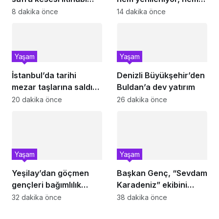
çıkıyor
genişliyor
8 dakika önce
14 dakika önce
Yaşam
Yaşam
İstanbul’da tarihi
Denizli Büyükşehir’den
mezar taşlarına saldırı
Buldan’a dev yatırım
sonrası restorasyon
20 dakika önce
26 dakika önce
Yaşam
Yaşam
Yeşilay’dan göçmen
Başkan Genç, “Sevdam
gençleri bağımlılık
Karadeniz” ekibini
risklerinden koruyacak
ağırladı! Film Festivali
32 dakika önce
38 dakika önce
uluslararası model
Aralık’ta