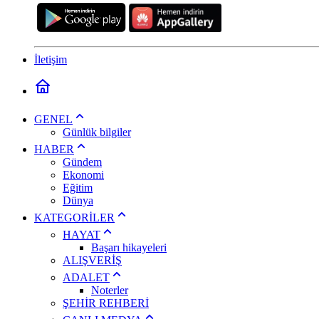
İletişim
GENEL
Günlük bilgiler
HABER
Gündem
Ekonomi
Eğitim
Dünya
KATEGORİLER
HAYAT
Başarı hikayeleri
ALIŞVERİŞ
ADALET
Noterler
ŞEHİR REHBERİ