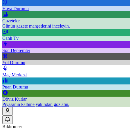
Hava Durumu
Gazeteler
Günün gazete manşetlerini inceleyin.
Canlı Tv
Son Depremler
Yol Durumu
Maç Merkezi
Puan Durumu
Döviz Kurlar
Piyasanın kalbine yakından göz atın.
Bildirimler