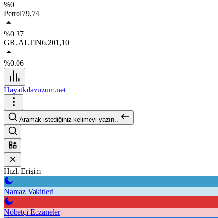
%0
Petrol
79,74
%0.37
GR. ALTIN
6.201,10
%0.06
Hayatkılavuzum.net
Aramak istediğiniz kelimeyi yazın..
Hızlı Erişim
Namaz Vakitleri
Nöbetçi Eczaneler