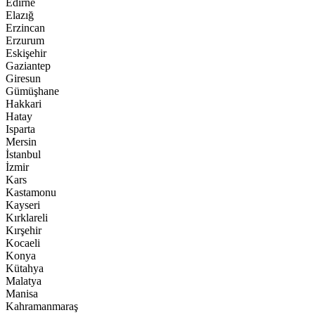
Edirne
Elazığ
Erzincan
Erzurum
Eskişehir
Gaziantep
Giresun
Gümüşhane
Hakkari
Hatay
Isparta
Mersin
İstanbul
İzmir
Kars
Kastamonu
Kayseri
Kırklareli
Kırşehir
Kocaeli
Konya
Kütahya
Malatya
Manisa
Kahramanmaraş