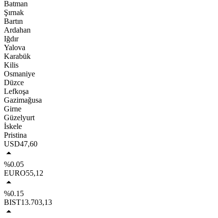
Batman
Şırnak
Bartın
Ardahan
Iğdır
Yalova
Karabük
Kilis
Osmaniye
Düzce
Lefkoşa
Gazimağusa
Girne
Güzelyurt
İskele
Pristina
USD
47,60
%0.05
EURO
55,12
%0.15
BIST
13.703,13