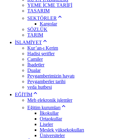
YEME İÇME TARİFİ
TASARIM
SEKTÖRLER
Kargolar
SÖZLÜK
TARIM
İSLAMİYET
Kur’an-ı Kerim
Hadisi şerifler
Camiler
İbadetler
Dualar
Peygamberimizin hayatı
Peygamberler tarihi
veda hutbesi
EĞİTİM
Meb elekronik işlemler
Eğitim kurumları
İlkokullar
Ortaokullar
Liseler
Meslek yüksekokulları
Üniversiteler