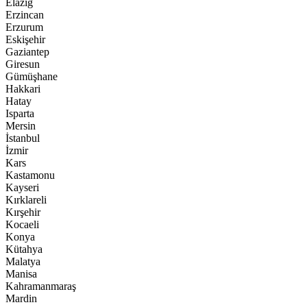
Elazığ
Erzincan
Erzurum
Eskişehir
Gaziantep
Giresun
Gümüşhane
Hakkari
Hatay
Isparta
Mersin
İstanbul
İzmir
Kars
Kastamonu
Kayseri
Kırklareli
Kırşehir
Kocaeli
Konya
Kütahya
Malatya
Manisa
Kahramanmaraş
Mardin