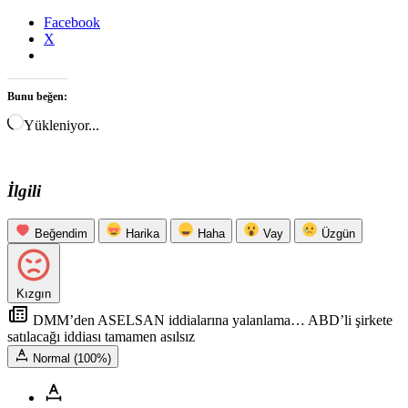
Facebook
X
Bunu beğen:
Yükleniyor...
İlgili
Beğendim
Harika
Haha
Vay
Üzgün
Kızgın
DMM’den ASELSAN iddialarına yalanlama… ABD’li şirkete
satılacağı iddiası tamamen asılsız
Normal (100%)