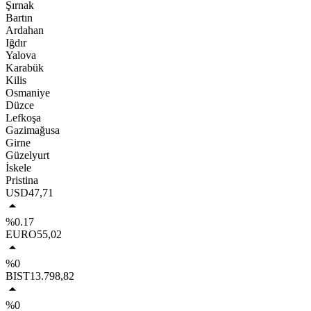
Şırnak
Bartın
Ardahan
Iğdır
Yalova
Karabük
Kilis
Osmaniye
Düzce
Lefkoşa
Gazimağusa
Girne
Güzelyurt
İskele
Pristina
USD
47,71
%0.17
EURO
55,02
%0
BIST
13.798,82
%0