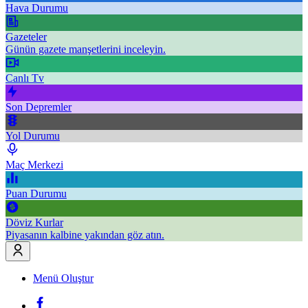
Hava Durumu
Gazeteler
Günün gazete manşetlerini inceleyin.
Canlı Tv
Son Depremler
Yol Durumu
Maç Merkezi
Puan Durumu
Döviz Kurlar
Piyasanın kalbine yakından göz atın.
Menü Oluştur