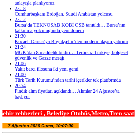
anlayışla planlıyoruz
23:18
Cumhurbaşkanı Erdoğan, Suudi Arabistan yolcusu
23:12
Bursa’da TEKNOSAB KOBİ OSB tanıtıldı… Bursa’nın
kalkınma yolculuğunda yeni dönem
21:30
Kocaeli Darıca’ya Büyükşehir’den modern ulaşım yatırımı
21:24
MGK’dan 8 maddelik bildiri… Terörsüz Türkiye, bölgesel
güvenlik ve Gazze mesajı
21:06
Yakıt barcı filosuna iki yeni gemi
21:00
Türk Tarih Kurumu’ndan tarihi içerikler tek platformda
20:54
Fındık alım fiyatları açıklandı… Alımlar 24 Ağustos’ta
başlıyor
Belediye Otobüs,Metro,Tren saatleri ,Hastaneler, 