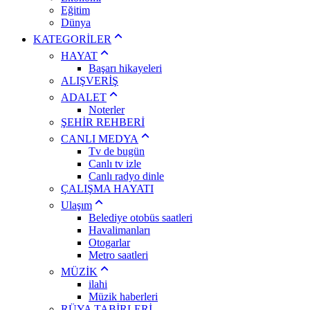
Eğitim
Dünya
KATEGORİLER
HAYAT
Başarı hikayeleri
ALIŞVERİŞ
ADALET
Noterler
ŞEHİR REHBERİ
CANLI MEDYA
Tv de bugün
Canlı tv izle
Canlı radyo dinle
ÇALIŞMA HAYATI
Ulaşım
Belediye otobüs saatleri
Havalimanları
Otogarlar
Metro saatleri
MÜZİK
ilahi
Müzik haberleri
RÜYA TABİRLERİ