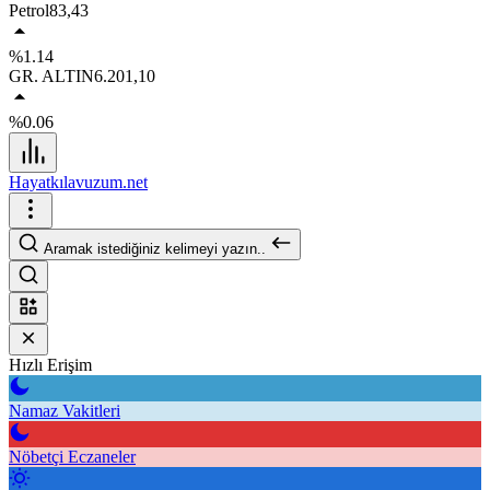
Petrol
83,43
%1.14
GR. ALTIN
6.201,10
%0.06
Hayatkılavuzum.net
Aramak istediğiniz kelimeyi yazın..
Hızlı Erişim
Namaz Vakitleri
Nöbetçi Eczaneler