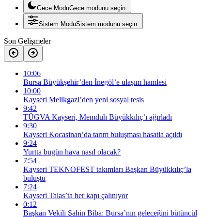
Gece Modu
Gece modunu seçin.
Sistem Modu
Sistem modunu seçin.
Son Gelişmeler
10:06
Bursa Büyükşehir’den İnegöl’e ulaşım hamlesi
10:00
Kayseri Melikgazi’den yeni sosyal tesis
9:42
TÜGVA Kayseri, Memduh Büyükkılıç’ı ağırladı
9:30
Kayseri Kocasinan’da tarım buluşması hasatla açıldı
9:24
Yurtta bugün hava nasıl olacak?
7:54
Kayseri TEKNOFEST takımları Başkan Büyükkılıç’la
buluştu
7:24
Kayseri Talas’ta her kapı çalınıyor
0:12
Başkan Vekili Şahin Biba: Bursa’nın geleceğini bütüncül