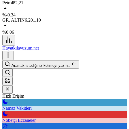
Petrol
82,21
%-0.34
GR. ALTIN
6.201,10
%0.06
Hayatkılavuzum.net
Aramak istediğiniz kelimeyi yazın..
Hızlı Erişim
Namaz Vakitleri
Nöbetçi Eczaneler