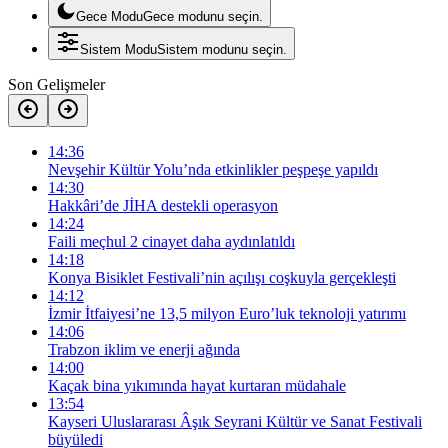
Gece Modu
Gece modunu seçin.
Sistem Modu
Sistem modunu seçin.
Son Gelişmeler
14:36
Nevşehir Kültür Yolu’nda etkinlikler peşpeşe yapıldı
14:30
Hakkâri’de JİHA destekli operasyon
14:24
Faili meçhul 2 cinayet daha aydınlatıldı
14:18
Konya Bisiklet Festivali’nin açılışı coşkuyla gerçekleşti
14:12
İzmir İtfaiyesi’ne 13,5 milyon Euro’luk teknoloji yatırımı
14:06
Trabzon iklim ve enerji ağında
14:00
Kaçak bina yıkımında hayat kurtaran müdahale
13:54
Kayseri Uluslararası Âşık Seyrani Kültür ve Sanat Festivali
büyüledi