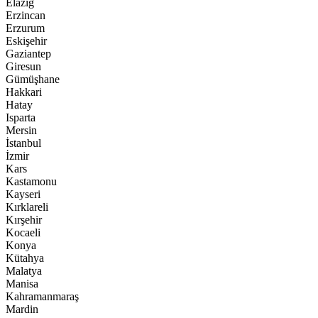
Elazığ
Erzincan
Erzurum
Eskişehir
Gaziantep
Giresun
Gümüşhane
Hakkari
Hatay
Isparta
Mersin
İstanbul
İzmir
Kars
Kastamonu
Kayseri
Kırklareli
Kırşehir
Kocaeli
Konya
Kütahya
Malatya
Manisa
Kahramanmaraş
Mardin