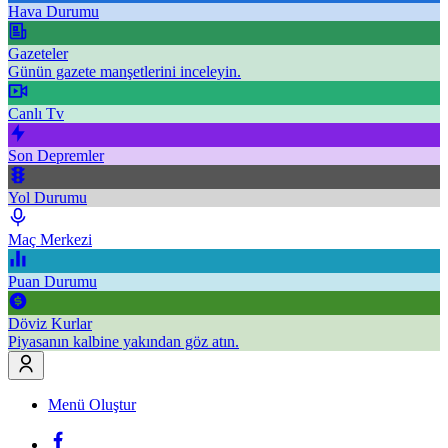
Hava Durumu
Gazeteler
Günün gazete manşetlerini inceleyin.
Canlı Tv
Son Depremler
Yol Durumu
Maç Merkezi
Puan Durumu
Döviz Kurlar
Piyasanın kalbine yakından göz atın.
Menü Oluştur