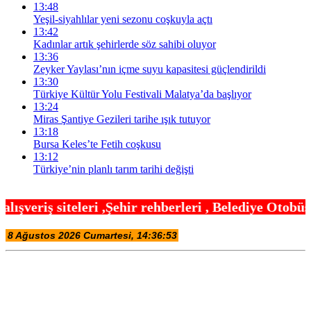
13:48
Yeşil-siyahlılar yeni sezonu coşkuyla açtı
13:42
Kadınlar artık şehirlerde söz sahibi oluyor
13:36
Zeyker Yaylası’nın içme suyu kapasitesi güçlendirildi
13:30
Türkiye Kültür Yolu Festivali Malatya’da başlıyor
13:24
Miras Şantiye Gezileri tarihe ışık tutuyor
13:18
Bursa Keles’te Fetih coşkusu
13:12
Türkiye’nin planlı tarım tarihi değişti
ehir rehberleri , Belediye Otobüs,Metro,Tren saatl