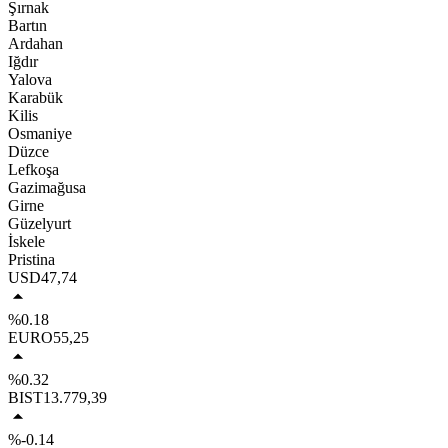
Şırnak
Bartın
Ardahan
Iğdır
Yalova
Karabük
Kilis
Osmaniye
Düzce
Lefkoşa
Gazimağusa
Girne
Güzelyurt
İskele
Pristina
USD
47,74
%0.18
EURO
55,25
%0.32
BIST
13.779,39
%-0.14