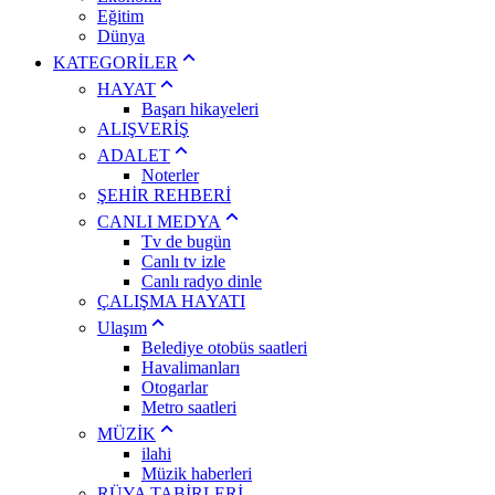
Eğitim
Dünya
KATEGORİLER
HAYAT
Başarı hikayeleri
ALIŞVERİŞ
ADALET
Noterler
ŞEHİR REHBERİ
CANLI MEDYA
Tv de bugün
Canlı tv izle
Canlı radyo dinle
ÇALIŞMA HAYATI
Ulaşım
Belediye otobüs saatleri
Havalimanları
Otogarlar
Metro saatleri
MÜZİK
ilahi
Müzik haberleri
RÜYA TABİRLERİ