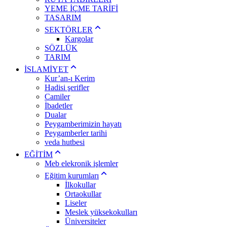
YEME İÇME TARİFİ
TASARIM
SEKTÖRLER
Kargolar
SÖZLÜK
TARIM
İSLAMİYET
Kur’an-ı Kerim
Hadisi şerifler
Camiler
İbadetler
Dualar
Peygamberimizin hayatı
Peygamberler tarihi
veda hutbesi
EĞİTİM
Meb elekronik işlemler
Eğitim kurumları
İlkokullar
Ortaokullar
Liseler
Meslek yüksekokulları
Üniversiteler