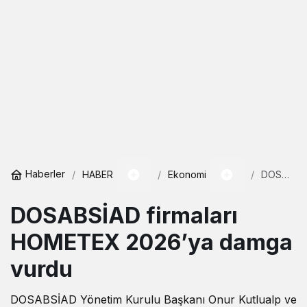
Haberler
HABER
Ekonomi
DOSABSİ
firmaları
HOMETE
DOSABSİAD firmaları
2026’ya
damga
vurdu
HOMETEX 2026’ya damga
vurdu
DOSABSİAD Yönetim Kurulu Başkanı Onur Kutlualp ve