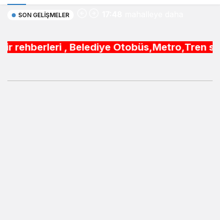
17:48
mahalleye daha
SON GELIŞMELER
sportif yatırım
i , Belediye Otobüs,Metro,Tren saatleri ,Hasta