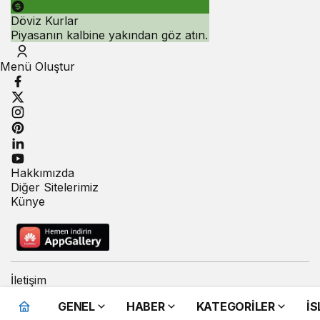
Döviz Kurlar
Piyasanın kalbine yakından göz atın.
Menü Oluştur
Hakkımızda
Diğer Sitelerimiz
Künye
İletişim
GENEL
HABER
KATEGORİLER
İ
Sakarya’da 3