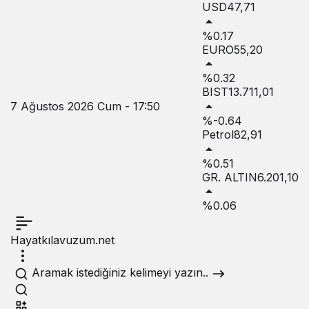
USD
47,71
%0.17
EURO
55,20
%0.32
BIST
13.711,01
7 Ağustos 2026 Cum - 17:50
%-0.64
Petrol
82,91
%0.51
GR. ALTIN
6.201,10
%0.06
Hayatkılavuzum.net
Aramak istediğiniz kelimeyi yazın..