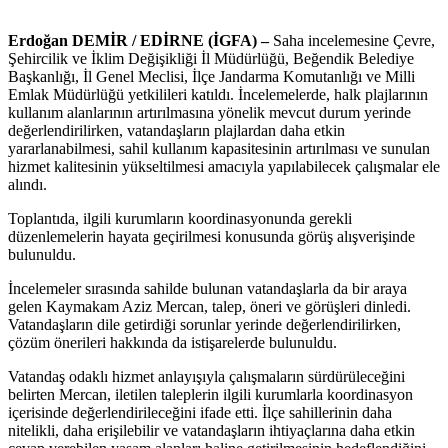
Erdoğan DEMİR / EDİRNE (İGFA) –
Saha incelemesine Çevre,
Şehircilik ve İklim Değişikliği İl Müdürlüğü, Beğendik Belediye
Başkanlığı, İl Genel Meclisi, İlçe Jandarma Komutanlığı ve Milli
Emlak Müdürlüğü yetkilileri katıldı. İncelemelerde, halk plajlarının
kullanım alanlarının artırılmasına yönelik mevcut durum yerinde
değerlendirilirken, vatandaşların plajlardan daha etkin
yararlanabilmesi, sahil kullanım kapasitesinin artırılması ve sunulan
hizmet kalitesinin yükseltilmesi amacıyla yapılabilecek çalışmalar ele
alındı.
Toplantıda, ilgili kurumların koordinasyonunda gerekli
düzenlemelerin hayata geçirilmesi konusunda görüş alışverişinde
bulunuldu.
İncelemeler sırasında sahilde bulunan vatandaşlarla da bir araya
gelen Kaymakam Aziz Mercan, talep, öneri ve görüşleri dinledi.
Vatandaşların dile getirdiği sorunlar yerinde değerlendirilirken,
çözüm önerileri hakkında da istişarelerde bulunuldu.
Vatandaş odaklı hizmet anlayışıyla çalışmaların sürdürüleceğini
belirten Mercan, iletilen taleplerin ilgili kurumlarla koordinasyon
içerisinde değerlendirileceğini ifade etti. İlçe sahillerinin daha
nitelikli, daha erişilebilir ve vatandaşların ihtiyaçlarına daha etkin