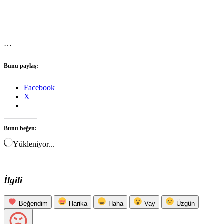
…
Bunu paylaş:
Facebook
X
Bunu beğen:
Yükleniyor...
İlgili
Beğendim
Harika
Haha
Vay
Üzgün