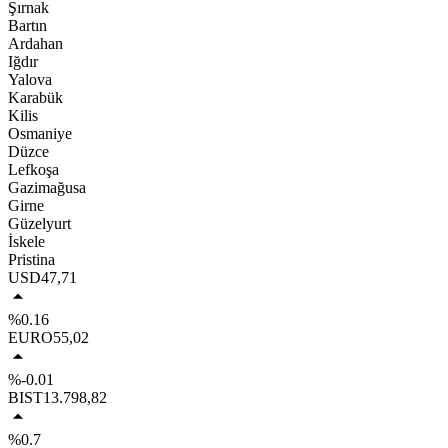
Şırnak
Bartın
Ardahan
Iğdır
Yalova
Karabük
Kilis
Osmaniye
Düzce
Lefkoşa
Gazimağusa
Girne
Güzelyurt
İskele
Pristina
USD
47,71
%0.16
EURO
55,02
%-0.01
BIST
13.798,82
%0.7