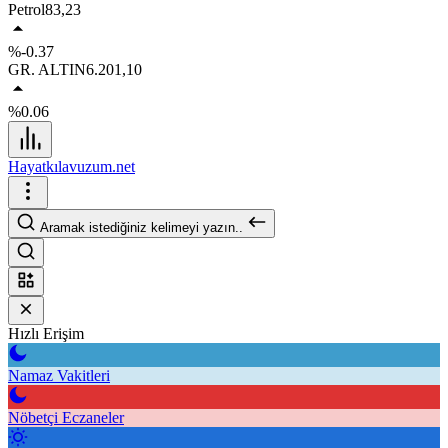
Petrol
83,23
%-0.37
GR. ALTIN
6.201,10
%0.06
Hayatkılavuzum.net
Aramak istediğiniz kelimeyi yazın..
Hızlı Erişim
Namaz Vakitleri
Nöbetçi Eczaneler