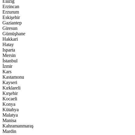
Elazığ
Erzincan
Erzurum
Eskişehir
Gaziantep
Giresun
Gümüşhane
Hakkari
Hatay
Isparta
Mersin
İstanbul
İzmir
Kars
Kastamonu
Kayseri
Kırklareli
Kırşehir
Kocaeli
Konya
Kütahya
Malatya
Manisa
Kahramanmaraş
Mardin