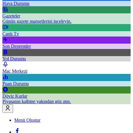
Hava Durumu
Gazeteler
Günün gazete manşetlerini inceleyin.
Canlı Tv
Son Depremler
Yol Durumu
Maç Merkezi
Puan Durumu
Döviz Kurlar
Piyasanın kalbine yakından göz atın.
Menü Oluştur