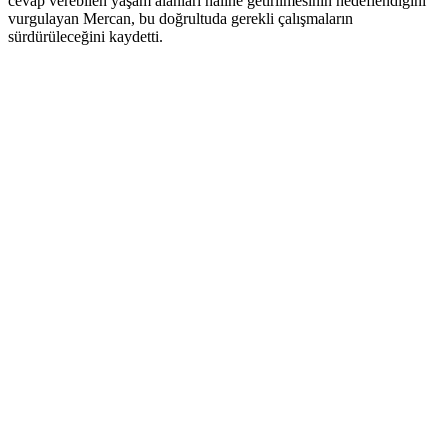
cevap verebilen yaşam alanları haline getirilmesinin hedeflendiğini
vurgulayan Mercan, bu doğrultuda gerekli çalışmaların
sürdürüleceğini kaydetti.