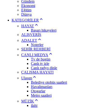
Gündem
Ekonomi
Eğitim
Dünya
KATEGORİLER
HAYAT
Başarı hikayeleri
ALIŞVERİŞ
ADALET
Noterler
ŞEHİR REHBERİ
CANLI MEDYA
Tv de bugün
Canlı tv izle
Canlı radyo dinle
ÇALIŞMA HAYATI
Ulaşım
Belediye otobüs saatleri
Havalimanları
Otogarlar
Metro saatleri
MÜZİK
ilahi