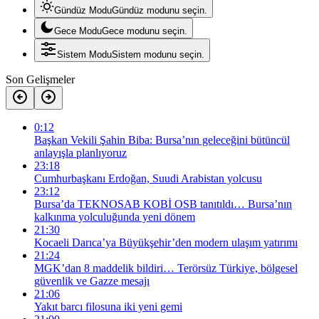
Gündüz Modu
Gündüz modunu seçin.
Gece Modu
Gece modunu seçin.
Sistem Modu
Sistem modunu seçin.
Son Gelişmeler
0:12
Başkan Vekili Şahin Biba: Bursa’nın geleceğini bütüncül
anlayışla planlıyoruz
23:18
Cumhurbaşkanı Erdoğan, Suudi Arabistan yolcusu
23:12
Bursa’da TEKNOSAB KOBİ OSB tanıtıldı… Bursa’nın
kalkınma yolculuğunda yeni dönem
21:30
Kocaeli Darıca’ya Büyükşehir’den modern ulaşım yatırımı
21:24
MGK’dan 8 maddelik bildiri… Terörsüz Türkiye, bölgesel
güvenlik ve Gazze mesajı
21:06
Yakıt barcı filosuna iki yeni gemi