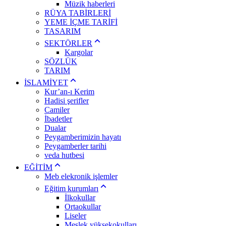
Müzik haberleri
RÜYA TABİRLERİ
YEME İÇME TARİFİ
TASARIM
SEKTÖRLER
Kargolar
SÖZLÜK
TARIM
İSLAMİYET
Kur’an-ı Kerim
Hadisi şerifler
Camiler
İbadetler
Dualar
Peygamberimizin hayatı
Peygamberler tarihi
veda hutbesi
EĞİTİM
Meb elekronik işlemler
Eğitim kurumları
İlkokullar
Ortaokullar
Liseler
Meslek yüksekokulları