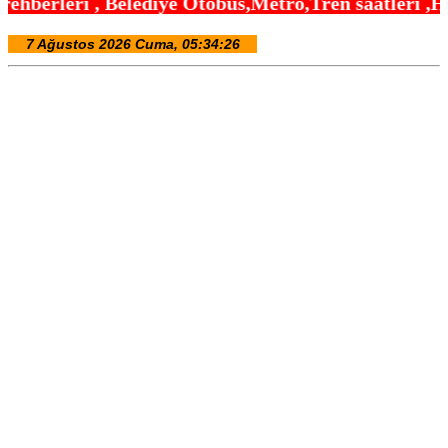
iye Otobüs,Metro,Tren saatleri ,Hastaneler, Okulla