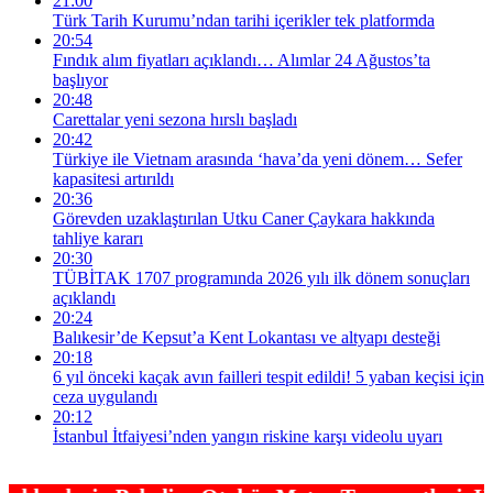
21:00
Türk Tarih Kurumu’ndan tarihi içerikler tek platformda
20:54
Fındık alım fiyatları açıklandı… Alımlar 24 Ağustos’ta
başlıyor
20:48
Carettalar yeni sezona hırslı başladı
20:42
Türkiye ile Vietnam arasında ‘hava’da yeni dönem… Sefer
kapasitesi artırıldı
20:36
Görevden uzaklaştırılan Utku Caner Çaykara hakkında
tahliye kararı
20:30
TÜBİTAK 1707 programında 2026 yılı ilk dönem sonuçları
açıklandı
20:24
Balıkesir’de Kepsut’a Kent Lokantası ve altyapı desteği
20:18
6 yıl önceki kaçak avın failleri tespit edildi! 5 yaban keçisi için
ceza uygulandı
20:12
İstanbul İtfaiyesi’nden yangın riskine karşı videolu uyarı