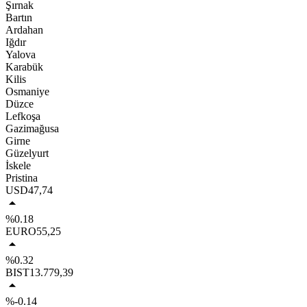
Şırnak
Bartın
Ardahan
Iğdır
Yalova
Karabük
Kilis
Osmaniye
Düzce
Lefkoşa
Gazimağusa
Girne
Güzelyurt
İskele
Pristina
USD
47,74
%0.18
EURO
55,25
%0.32
BIST
13.779,39
%-0.14