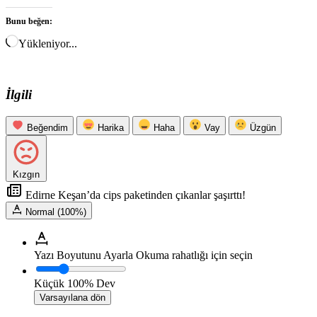
Bunu beğen:
Yükleniyor...
İlgili
Beğendim
Harika
Haha
Vay
Üzgün
Kızgın
Edirne Keşan’da cips paketinden çıkanlar şaşırttı!
Normal (100%)
Yazı Boyutunu Ayarla
Okuma rahatlığı için seçin
Küçük
100%
Dev
Varsayılana dön