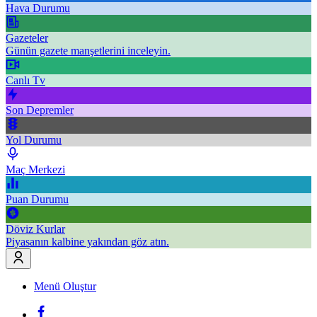
Hava Durumu
Gazeteler
Günün gazete manşetlerini inceleyin.
Canlı Tv
Son Depremler
Yol Durumu
Maç Merkezi
Puan Durumu
Döviz Kurlar
Piyasanın kalbine yakından göz atın.
Menü Oluştur