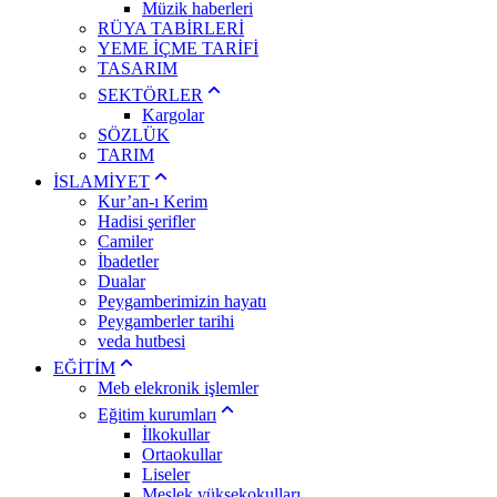
Müzik haberleri
RÜYA TABİRLERİ
YEME İÇME TARİFİ
TASARIM
SEKTÖRLER
Kargolar
SÖZLÜK
TARIM
İSLAMİYET
Kur’an-ı Kerim
Hadisi şerifler
Camiler
İbadetler
Dualar
Peygamberimizin hayatı
Peygamberler tarihi
veda hutbesi
EĞİTİM
Meb elekronik işlemler
Eğitim kurumları
İlkokullar
Ortaokullar
Liseler
Meslek yüksekokulları