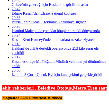
20:48
Gebze’nin geleceği için Başkent’te güçlü temaslar
20:42
Edirne Keşan’dan Elazığ’a gönül köprüsü
20:36
Bursa Tabip Odası: Hekimlik 5 dakikaya sığmaz
20:30
İstanbul Maltepe’de çocuklar kitapların renkli dünyasında
20:24
Keşan Kent Konseyi’nden muhtarlara nezaket ziyareti
20:18
Hakkari’de JİHA destekli operasyonda 253 kilo esrar ele
geçirildi
20:12
Keşan eski İlçe Millî Eğitim Müdürü vefatının yıl dönümünde
anıldı
20:06
İzmit’te 3 Çınar Çocuk Evi için kura çekimi gerçekleştirildi
Belediye Otobüs,Metro,Tren saatleri ,Hastaneler, 