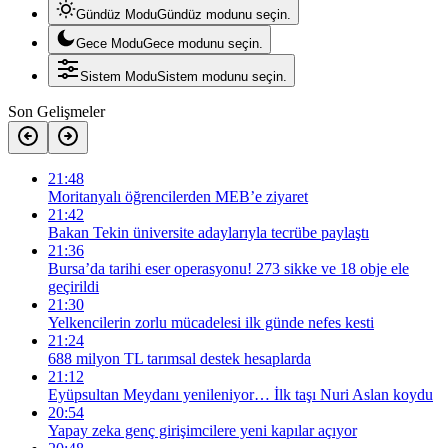
Gündüz Modu
Gündüz modunu seçin.
Gece Modu
Gece modunu seçin.
Sistem Modu
Sistem modunu seçin.
Son Gelişmeler
21:48
Moritanyalı öğrencilerden MEB’e ziyaret
21:42
Bakan Tekin üniversite adaylarıyla tecrübe paylaştı
21:36
Bursa’da tarihi eser operasyonu! 273 sikke ve 18 obje ele
geçirildi
21:30
Yelkencilerin zorlu mücadelesi ilk günde nefes kesti
21:24
688 milyon TL tarımsal destek hesaplarda
21:12
Eyüpsultan Meydanı yenileniyor… İlk taşı Nuri Aslan koydu
20:54
Yapay zeka genç girişimcilere yeni kapılar açıyor