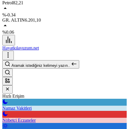
Petrol
82,21
%-0.34
GR. ALTIN
6.201,10
%0.06
Hayatkılavuzum.net
Aramak istediğiniz kelimeyi yazın..
Hızlı Erişim
Namaz Vakitleri
Nöbetçi Eczaneler