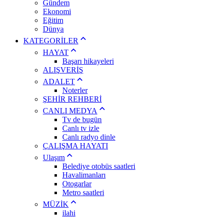
Gündem
Ekonomi
Eğitim
Dünya
KATEGORİLER
HAYAT
Başarı hikayeleri
ALIŞVERİŞ
ADALET
Noterler
ŞEHİR REHBERİ
CANLI MEDYA
Tv de bugün
Canlı tv izle
Canlı radyo dinle
ÇALIŞMA HAYATI
Ulaşım
Belediye otobüs saatleri
Havalimanları
Otogarlar
Metro saatleri
MÜZİK
ilahi