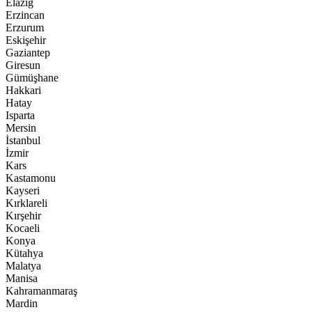
Elazığ
Erzincan
Erzurum
Eskişehir
Gaziantep
Giresun
Gümüşhane
Hakkari
Hatay
Isparta
Mersin
İstanbul
İzmir
Kars
Kastamonu
Kayseri
Kırklareli
Kırşehir
Kocaeli
Konya
Kütahya
Malatya
Manisa
Kahramanmaraş
Mardin