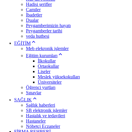
Sakarya
Hadisi şerifler
Samsun
Camiler
Siirt
İbadetler
Sinop
Dualar
Sivas
Tekirdağ
Peygamberimizin hayatı
Tokat
Peygamberler tarihi
Trabzon
veda hutbesi
Tunceli
EĞİTİM
Şanlıurfa
Meb elekronik işlemler
Uşak
Van
Eğitim kurumları
Yozgat
İlkokullar
Zonguldak
Ortaokullar
Aksaray
Liseler
Bayburt
Meslek yüksekokulları
Karaman
Kırıkkale
Üniversiteler
Batman
Öğrenci yurtları
Şırnak
Sınavlar
Bartın
SAĞLIK
Ardahan
Sağlık haberleri
Iğdır
Yalova
SB elektronik işlemler
Karabük
Hastalık ve tedavileri
Kilis
Hastaneler
Osmaniye
Nöbetçi Eczaneler
Düzce
FİRMA REHBERİ