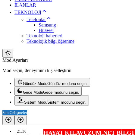
Lefkoşa
İLANLAR
Gazimağusa
Girne
TEKNOLOJİ
Güzelyurt
Telefonlar
İskele
Samsung
Pristina
Huawei
Teknoloji haberleri
Teknolojik bilgi öğrenme
Mod
Mod Ayarları
değiştir
Mod seçin, deneyimini kişiselleştirin.
Gündüz Modu
Gündüz modunu seçin.
Gece Modu
Gece modunu seçin.
Sistem Modu
Sistem modunu seçin.
Son Gelişmeler
21:30
HAYAT KILAVUZUM.NET BİLGİYİ HAYATA ENTEG