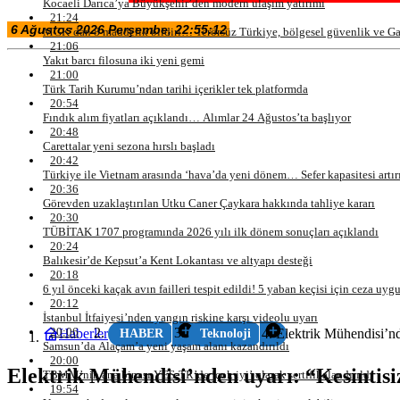
Kocaeli Darıca’ya Büyükşehir’den modern ulaşım yatırımı
21:24
MGK’dan 8 maddelik bildiri… Terörsüz Türkiye, bölgesel güvenlik ve Ga
21:06
Yakıt barcı filosuna iki yeni gemi
21:00
Türk Tarih Kurumu’ndan tarihi içerikler tek platformda
20:54
Fındık alım fiyatları açıklandı… Alımlar 24 Ağustos’ta başlıyor
20:48
Carettalar yeni sezona hırslı başladı
20:42
Türkiye ile Vietnam arasında ‘hava’da yeni dönem… Sefer kapasitesi artır
20:36
Görevden uzaklaştırılan Utku Caner Çaykara hakkında tahliye kararı
20:30
TÜBİTAK 1707 programında 2026 yılı ilk dönem sonuçları açıklandı
20:24
Balıkesir’de Kepsut’a Kent Lokantası ve altyapı desteği
20:18
6 yıl önceki kaçak avın failleri tespit edildi! 5 yaban keçisi için ceza uyg
20:12
İstanbul İtfaiyesi’nden yangın riskine karşı videolu uyarı
20:06
Haberler
Elektrik Mühendisi’nde
HABER
Teknoloji
Samsun’da Alaçam’a yeni yaşam alanı kazandırıldı
20:00
Elektrik Mühendisi’nden uyarı: “Kesintisiz
TBMM’nin ana binası YES-TR’de ‘çok iyi’ olarak sertifikalandırıldı
19:54