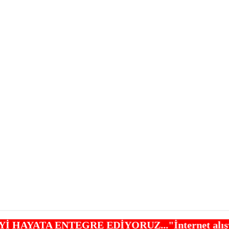
RE EDİYORUZ..."İnternet alışveriş siteleri ,Şehir