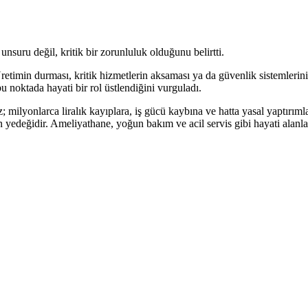
 unsuru değil, kritik bir zorunluluk olduğunu belirtti.
 Üretimin durması, kritik hizmetlerin aksaması ya da güvenlik sistemlerini
 bu noktada hayati bir rol üstlendiğini vurguladı.
 milyonlarca liralık kayıplara, iş gücü kaybına ve hatta yasal yaptırımla
ın yedeğidir. Ameliyathane, yoğun bakım ve acil servis gibi hayati alanlar