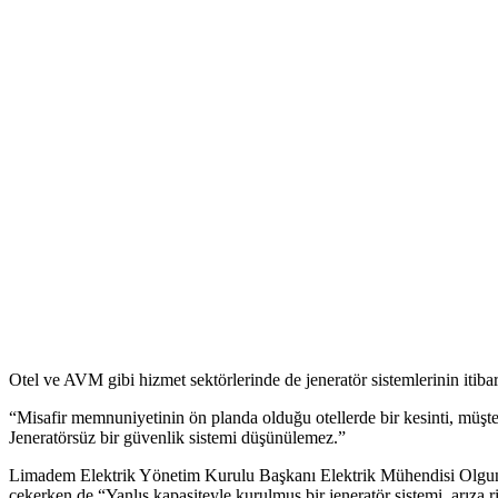
Otel ve AVM gibi hizmet sektörlerinde de jeneratör sistemlerinin itibar
“Misafir memnuniyetinin ön planda olduğu otellerde bir kesinti, müşter
Jeneratörsüz bir güvenlik sistemi düşünülemez.”
Limadem Elektrik Yönetim Kurulu Başkanı Elektrik Mühendisi Olgun Kar
çekerken de “Yanlış kapasiteyle kurulmuş bir jeneratör sistemi, arıza ris