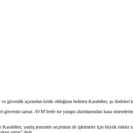
 ve güvenlik açısından kritik olduğunu belirten Karabiber, şu ifadeleri k
i güvenini sarsar. AVM’lerde ise yangın alarmlarından kasa sistemlerine 
abiber, yanlış jeneratör seçiminin de işletmeler için büyük riskler t
kini artırır” dedi.