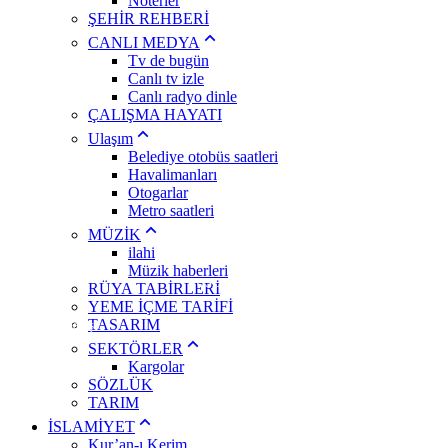
Noterler
Eskişehir
ŞEHİR REHBERİ
Gaziantep
Giresun
CANLI MEDYA
Gümüşhane
Tv de bugün
Hakkari
Canlı tv izle
Hatay
Canlı radyo dinle
Isparta
ÇALIŞMA HAYATI
Mersin
İstanbul
Ulaşım
İzmir
Belediye otobüs saatleri
Kars
Havalimanları
Kastamonu
Otogarlar
Kayseri
Metro saatleri
Kırklareli
Kırşehir
MÜZİK
Kocaeli
ilahi
Konya
Müzik haberleri
Kütahya
USD
47,60
EURO
54,96
BIST
13.798
RÜYA TABİRLERİ
Malatya
YEME İÇME TARİFİ
Manisa
TASARIM
Kahramanmaraş
Mardin
SEKTÖRLER
Muğla
Kargolar
Muş
SÖZLÜK
Nevşehir
TARIM
Niğde
Ordu
İSLAMİYET
Rize
Kur’an-ı Kerim