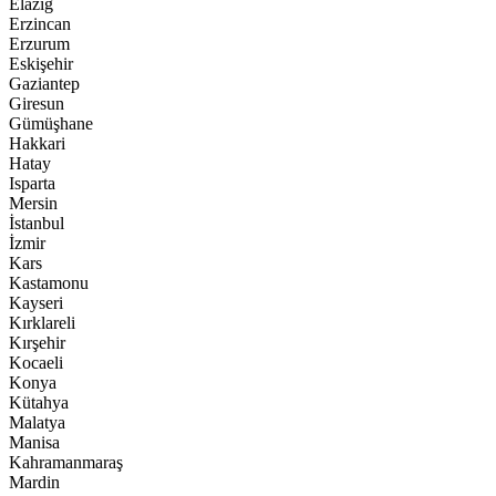
Elazığ
Erzincan
Erzurum
Eskişehir
Gaziantep
Giresun
Gümüşhane
Hakkari
Hatay
Isparta
Mersin
İstanbul
İzmir
Kars
Kastamonu
Kayseri
Kırklareli
Kırşehir
Kocaeli
Konya
Kütahya
Malatya
Manisa
Kahramanmaraş
Mardin