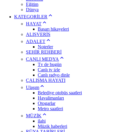
Eğitim
Dünya
KATEGORİLER
HAYAT
Başarı hikayeleri
ALIŞVERİŞ
ADALET
Noterler
ŞEHİR REHBERİ
CANLI MEDYA
Tv de bugün
Canlı tv izle
Canlı radyo dinle
ÇALIŞMA HAYATI
Ulaşım
Belediye otobüs saatleri
Havalimanları
Otogarlar
Metro saatleri
MÜZİK
ilahi
Müzik haberleri
RÜYA TABİRLERİ