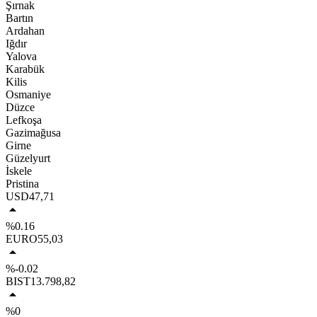
Şırnak
Bartın
Ardahan
Iğdır
Yalova
Karabük
Kilis
Osmaniye
Düzce
Lefkoşa
Gazimağusa
Girne
Güzelyurt
İskele
Pristina
USD
47,71
%0.16
EURO
55,03
%-0.02
BIST
13.798,82
%0