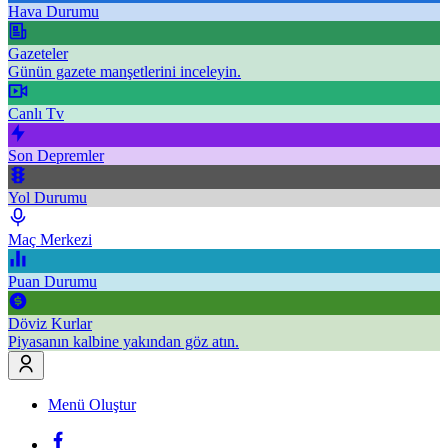
Hava Durumu
Gazeteler
Günün gazete manşetlerini inceleyin.
Canlı Tv
Son Depremler
Yol Durumu
Maç Merkezi
Puan Durumu
Döviz Kurlar
Piyasanın kalbine yakından göz atın.
Menü Oluştur