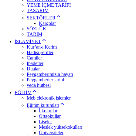
YEME İÇME TARİFİ
TASARIM
SEKTÖRLER
Kargolar
SÖZLÜK
TARIM
İSLAMİYET
Kur’an-ı Kerim
Hadisi şerifler
Camiler
İbadetler
Dualar
Peygamberimizin hayatı
Peygamberler tarihi
veda hutbesi
EĞİTİM
Meb elekronik işlemler
Eğitim kurumları
İlkokullar
Ortaokullar
Liseler
Meslek yüksekokulları
Üniversiteler