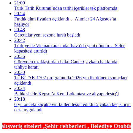
21:00
Türk Tarih Kurumu’ndan tarihi içerikler tek platformda
20:54
Fındık alım fiyatları açıklandı… Alımlar 24 Ağustos’ta
başlıyor
20:48
Carettalar yeni sezona hırslı başladı
20:42
Türkiye ile Vietnam arasında ‘hava’da yeni dönem… Sefer
kapasitesi artırıldı
20:36
Görevden uzaklaştırılan Utku Caner Çaykara hakkında
tahliye kararı
20:30
TÜBİTAK 1707 programında 2026 yılı ilk dönem sonuçları
açıklandı
20:24
Balıkesir’de Kepsut’a Kent Lokantası ve altyapı desteği
20:18
6 yıl önceki kaçak avın failleri tespit edildi! 5 yaban keçisi için
ceza uygulandı
hir rehberleri , Belediye Otobüs,Metro,Tren saatle