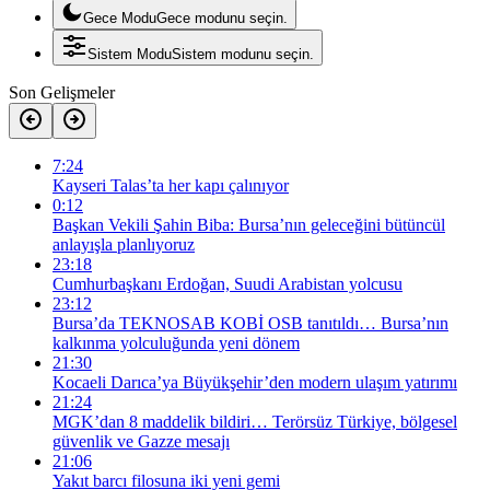
Gece Modu
Gece modunu seçin.
Sistem Modu
Sistem modunu seçin.
Son Gelişmeler
7:24
Kayseri Talas’ta her kapı çalınıyor
0:12
Başkan Vekili Şahin Biba: Bursa’nın geleceğini bütüncül
anlayışla planlıyoruz
23:18
Cumhurbaşkanı Erdoğan, Suudi Arabistan yolcusu
23:12
Bursa’da TEKNOSAB KOBİ OSB tanıtıldı… Bursa’nın
kalkınma yolculuğunda yeni dönem
21:30
Kocaeli Darıca’ya Büyükşehir’den modern ulaşım yatırımı
21:24
MGK’dan 8 maddelik bildiri… Terörsüz Türkiye, bölgesel
güvenlik ve Gazze mesajı
21:06
Yakıt barcı filosuna iki yeni gemi