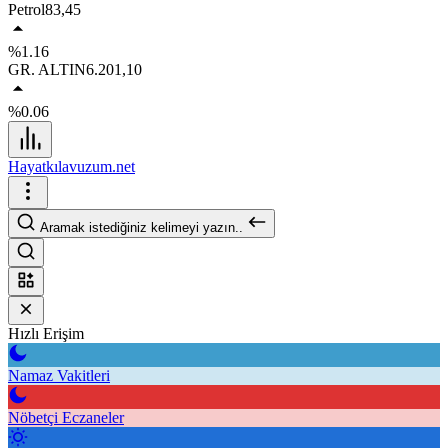
Petrol
83,45
%1.16
GR. ALTIN
6.201,10
%0.06
Hayatkılavuzum.net
Aramak istediğiniz kelimeyi yazın..
Hızlı Erişim
Namaz Vakitleri
Nöbetçi Eczaneler