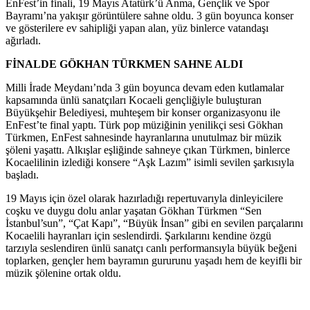
EnFest’in finali, 19 Mayıs Atatürk’ü Anma, Gençlik ve Spor
Bayramı’na yakışır görüntülere sahne oldu. 3 gün boyunca konser
ve gösterilere ev sahipliği yapan alan, yüz binlerce vatandaşı
ağırladı.
FİNALDE GÖKHAN TÜRKMEN SAHNE ALDI
Milli İrade Meydanı’nda 3 gün boyunca devam eden kutlamalar
kapsamında ünlü sanatçıları Kocaeli gençliğiyle buluşturan
Büyükşehir Belediyesi, muhteşem bir konser organizasyonu ile
EnFest’te final yaptı. Türk pop müziğinin yenilikçi sesi Gökhan
Türkmen, EnFest sahnesinde hayranlarına unutulmaz bir müzik
şöleni yaşattı. Alkışlar eşliğinde sahneye çıkan Türkmen, binlerce
Kocaelilinin izlediği konsere “Aşk Lazım” isimli sevilen şarkısıyla
başladı.
19 Mayıs için özel olarak hazırladığı repertuvarıyla dinleyicilere
coşku ve duygu dolu anlar yaşatan Gökhan Türkmen “Sen
İstanbul’sun”, “Çat Kapı”, “Büyük İnsan” gibi en sevilen parçalarını
Kocaelili hayranları için seslendirdi. Şarkılarını kendine özgü
tarzıyla seslendiren ünlü sanatçı canlı performansıyla büyük beğeni
toplarken, gençler hem bayramın gururunu yaşadı hem de keyifli bir
müzik şölenine ortak oldu.