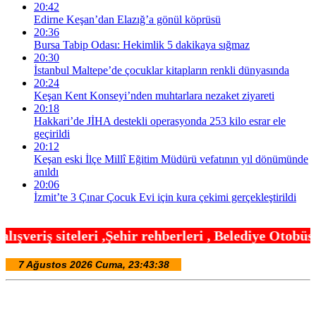
20:42
Edirne Keşan’dan Elazığ’a gönül köprüsü
20:36
Bursa Tabip Odası: Hekimlik 5 dakikaya sığmaz
20:30
İstanbul Maltepe’de çocuklar kitapların renkli dünyasında
20:24
Keşan Kent Konseyi’nden muhtarlara nezaket ziyareti
20:18
Hakkari’de JİHA destekli operasyonda 253 kilo esrar ele
geçirildi
20:12
Keşan eski İlçe Millî Eğitim Müdürü vefatının yıl dönümünde
anıldı
20:06
İzmit’te 3 Çınar Çocuk Evi için kura çekimi gerçekleştirildi
hir rehberleri , Belediye Otobüs,Metro,Tren saatle