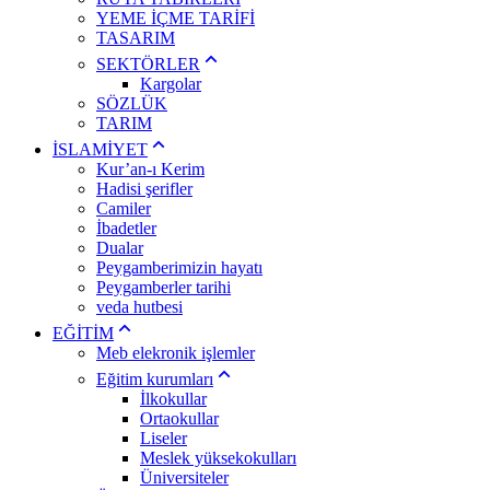
YEME İÇME TARİFİ
TASARIM
SEKTÖRLER
Kargolar
SÖZLÜK
TARIM
İSLAMİYET
Kur’an-ı Kerim
Hadisi şerifler
Camiler
İbadetler
Dualar
Peygamberimizin hayatı
Peygamberler tarihi
veda hutbesi
EĞİTİM
Meb elekronik işlemler
Eğitim kurumları
İlkokullar
Ortaokullar
Liseler
Meslek yüksekokulları
Üniversiteler