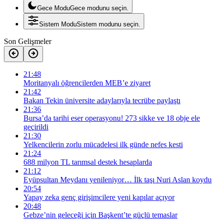
Gece Modu
Gece modunu seçin.
Sistem Modu
Sistem modunu seçin.
Son Gelişmeler
21:48
Moritanyalı öğrencilerden MEB’e ziyaret
21:42
Bakan Tekin üniversite adaylarıyla tecrübe paylaştı
21:36
Bursa’da tarihi eser operasyonu! 273 sikke ve 18 obje ele
geçirildi
21:30
Yelkencilerin zorlu mücadelesi ilk günde nefes kesti
21:24
688 milyon TL tarımsal destek hesaplarda
21:12
Eyüpsultan Meydanı yenileniyor… İlk taşı Nuri Aslan koydu
20:54
Yapay zeka genç girişimcilere yeni kapılar açıyor
20:48
Gebze’nin geleceği için Başkent’te güçlü temaslar