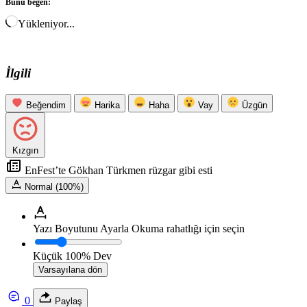
Bunu beğen:
Yükleniyor...
İlgili
Beğendim
Harika
Haha
Vay
Üzgün
Kızgın
EnFest’te Gökhan Türkmen rüzgar gibi esti
Normal (100%)
Yazı Boyutunu Ayarla
Okuma rahatlığı için seçin
Küçük
100%
Dev
Varsayılana dön
0
Paylaş