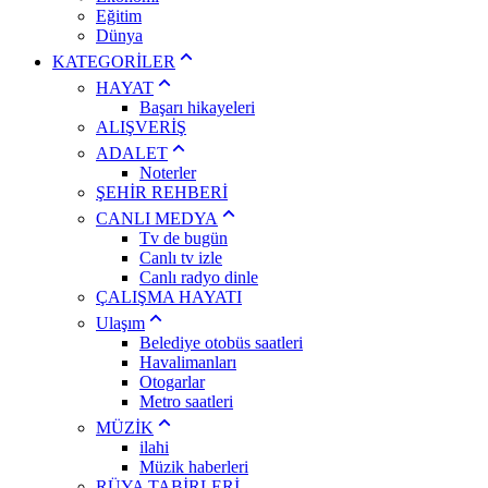
Eğitim
Dünya
KATEGORİLER
HAYAT
Başarı hikayeleri
ALIŞVERİŞ
ADALET
Noterler
ŞEHİR REHBERİ
CANLI MEDYA
Tv de bugün
Canlı tv izle
Canlı radyo dinle
ÇALIŞMA HAYATI
Ulaşım
Belediye otobüs saatleri
Havalimanları
Otogarlar
Metro saatleri
MÜZİK
ilahi
Müzik haberleri
RÜYA TABİRLERİ