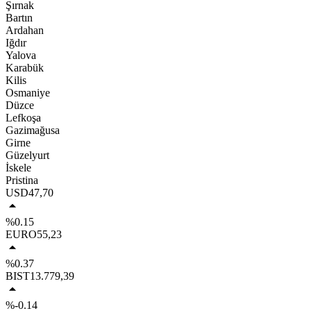
Şırnak
Bartın
Ardahan
Iğdır
Yalova
Karabük
Kilis
Osmaniye
Düzce
Lefkoşa
Gazimağusa
Girne
Güzelyurt
İskele
Pristina
USD
47,70
%0.15
EURO
55,23
%0.37
BIST
13.779,39
%-0.14