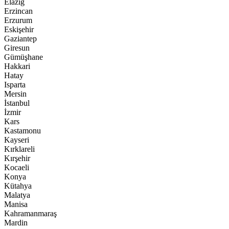
Elazığ
Erzincan
Erzurum
Eskişehir
Gaziantep
Giresun
Gümüşhane
Hakkari
Hatay
Isparta
Mersin
İstanbul
İzmir
Kars
Kastamonu
Kayseri
Kırklareli
Kırşehir
Kocaeli
Konya
Kütahya
Malatya
Manisa
Kahramanmaraş
Mardin