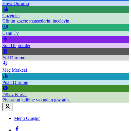
Hava Durumu
Gazeteler
Günün gazete manşetlerini inceleyin.
Canlı Tv
Son Depremler
Yol Durumu
Maç Merkezi
Puan Durumu
Döviz Kurlar
Piyasanın kalbine yakından göz atın.
Menü Oluştur