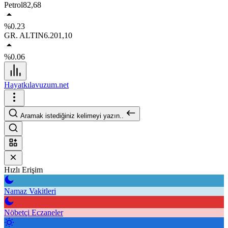
Petrol
82,68
%0.23
GR. ALTIN
6.201,10
%0.06
Hayatkılavuzum.net
Aramak istediğiniz kelimeyi yazın..
Hızlı Erişim
Namaz Vakitleri
Nöbetçi Eczaneler