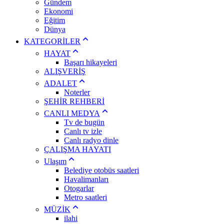
Gündem
Ekonomi
Eğitim
Dünya
KATEGORİLER
HAYAT
Başarı hikayeleri
ALIŞVERİŞ
ADALET
Noterler
ŞEHİR REHBERİ
CANLI MEDYA
Tv de bugün
Canlı tv izle
Canlı radyo dinle
ÇALIŞMA HAYATI
Ulaşım
Belediye otobüs saatleri
Havalimanları
Otogarlar
Metro saatleri
MÜZİK
ilahi