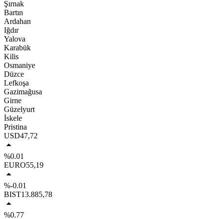
Şırnak
Bartın
Ardahan
Iğdır
Yalova
Karabük
Kilis
Osmaniye
Düzce
Lefkoşa
Gazimağusa
Girne
Güzelyurt
İskele
Pristina
USD
47,72
%0.01
EURO
55,19
%-0.01
BIST
13.885,78
%0.77