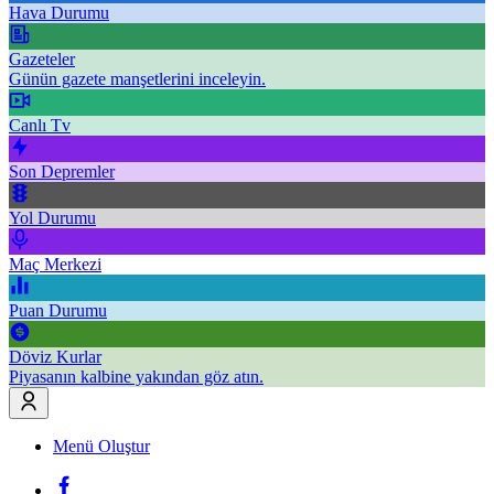
Hava Durumu
Gazeteler
Günün gazete manşetlerini inceleyin.
Canlı Tv
Son Depremler
Yol Durumu
Maç Merkezi
Puan Durumu
Döviz Kurlar
Piyasanın kalbine yakından göz atın.
Menü Oluştur