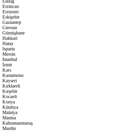
Elazığ
Erzincan
Erzurum
Eskişehir
Gaziantep
Giresun
Gümüşhane
Hakkari
Hatay
Isparta
Mersin
İstanbul
İzmir
Kars
Kastamonu
Kayseri
Kırklareli
Kırşehir
Kocaeli
Konya
Kütahya
Malatya
Manisa
Kahramanmaraş
Mardin