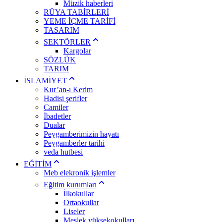
Müzik haberleri
RÜYA TABİRLERİ
YEME İÇME TARİFİ
TASARIM
SEKTÖRLER
Kargolar
SÖZLÜK
TARIM
İSLAMİYET
Kur’an-ı Kerim
Hadisi şerifler
Camiler
İbadetler
Dualar
Peygamberimizin hayatı
Peygamberler tarihi
veda hutbesi
EĞİTİM
Meb elekronik işlemler
Eğitim kurumları
İlkokullar
Ortaokullar
Liseler
Meslek yüksekokulları