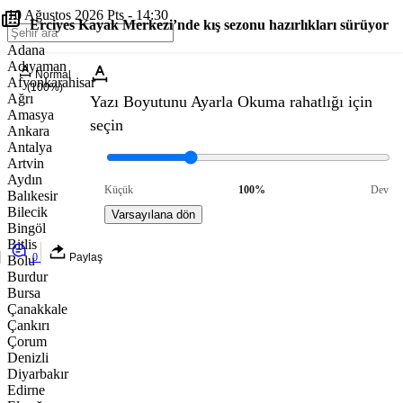
10 Ağustos 2026 Pts - 14:30
Erciyes Kayak Merkezi’nde kış sezonu hazırlıkları sürüyor
Adana
Adıyaman
Normal
Afyonkarahisar
(100%)
Ağrı
Yazı Boyutunu Ayarla
Okuma rahatlığı için
Amasya
seçin
Ankara
Antalya
Artvin
Aydın
Küçük
100%
Dev
Balıkesir
Bilecik
Varsayılana dön
Bingöl
Bitlis
0
Paylaş
Bolu
Burdur
Bursa
Çanakkale
Çankırı
Çorum
Denizli
Diyarbakır
Edirne