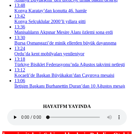
13:48
Konya Karatay’dan konutta 46. hamle
13:42
Konya Selçuklular 2000’li yıllara gitti
13:36
Manisalıların Akpınar Mesire Alanı özlemi sona erdi
13:30
Bursa Osmangazi’de minik ellerden büyük dayanışma
13:24
Ordu’da kent mobilyaları yenileniyor
13:18
Türkiye Bisiklet Federasyonu’nda Ağustos takvimi netleşti
13:12
Kocaeli’de Başkan Büyükakın’dan Çayırova mesaisi
13:06
İletişim Başkanı Burhanettin Duran’dan 10 Ağustos mesajı
HAYATFM YAYINDA