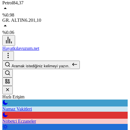
Petrol
84,37
%0.98
GR. ALTIN
6.201,10
%0.06
Hayatkılavuzum.net
Aramak istediğiniz kelimeyi yazın..
Hızlı Erişim
Namaz Vakitleri
Nöbetçi Eczaneler