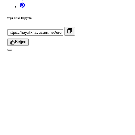
veya linki kopyala
Beğen