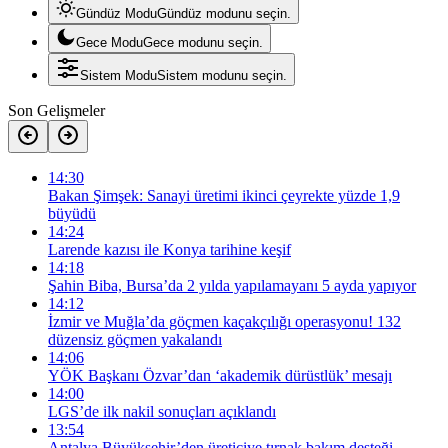
Gündüz Modu
Gündüz modunu seçin.
Gece Modu
Gece modunu seçin.
Sistem Modu
Sistem modunu seçin.
Son Gelişmeler
14:30
Bakan Şimşek: Sanayi üretimi ikinci çeyrekte yüzde 1,9
büyüdü
14:24
Larende kazısı ile Konya tarihine keşif
14:18
Şahin Biba, Bursa’da 2 yılda yapılamayanı 5 ayda yapıyor
14:12
İzmir ve Muğla’da göçmen kaçakçılığı operasyonu! 132
düzensiz göçmen yakalandı
14:06
YÖK Başkanı Özvar’dan ‘akademik dürüstlük’ mesajı
14:00
LGS’de ilk nakil sonuçları açıklandı
13:54
Antalya Büyükşehir’den üreticiye tırnak bakım desteği