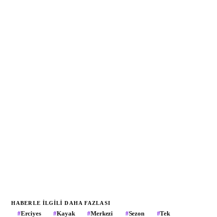
HABERLE ILGILI DAHA FAZLASI
#
Erciyes
#
Kayak
#
Merkezi
#
Sezon
#
Tek