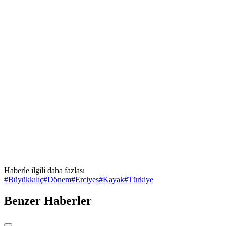
Haberle ilgili daha fazlası
#
Büyükkılıç
#
Dönem
#
Erciyes
#
Kayak
#
Türkiye
Benzer Haberler