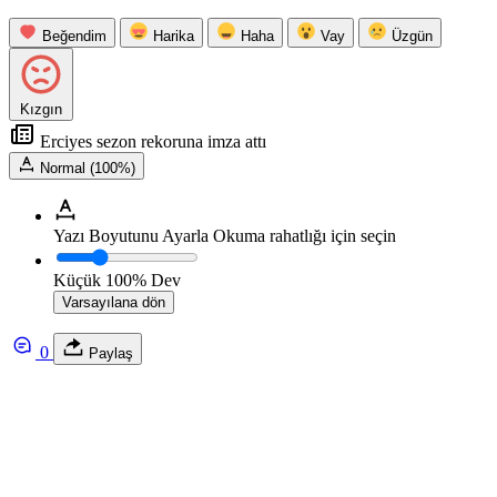
Beğendim
Harika
Haha
Vay
Üzgün
Kızgın
Erciyes sezon rekoruna imza attı
Normal (100%)
Yazı Boyutunu Ayarla
Okuma rahatlığı için seçin
Küçük
100%
Dev
Varsayılana dön
0
Paylaş