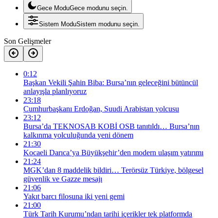
Gece Modu
Gece modunu seçin.
Sistem Modu
Sistem modunu seçin.
Son Gelişmeler
0:12
Başkan Vekili Şahin Biba: Bursa’nın geleceğini bütüncül
anlayışla planlıyoruz
23:18
Cumhurbaşkanı Erdoğan, Suudi Arabistan yolcusu
23:12
Bursa’da TEKNOSAB KOBİ OSB tanıtıldı… Bursa’nın
kalkınma yolculuğunda yeni dönem
21:30
Kocaeli Darıca’ya Büyükşehir’den modern ulaşım yatırımı
21:24
MGK’dan 8 maddelik bildiri… Terörsüz Türkiye, bölgesel
güvenlik ve Gazze mesajı
21:06
Yakıt barcı filosuna iki yeni gemi
21:00
Türk Tarih Kurumu’ndan tarihi içerikler tek platformda