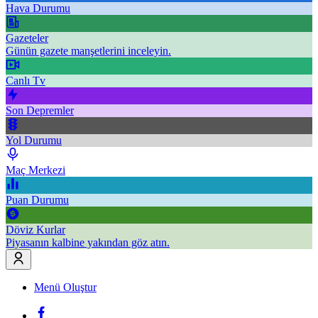
Hava Durumu
Gazeteler
Günün gazete manşetlerini inceleyin.
Canlı Tv
Son Depremler
Yol Durumu
Maç Merkezi
Puan Durumu
Döviz Kurlar
Piyasanın kalbine yakından göz atın.
Menü Oluştur