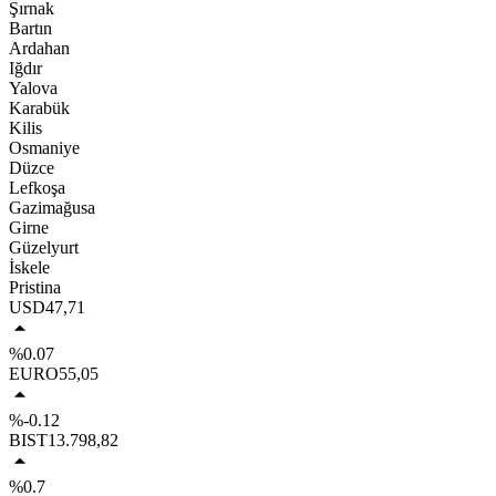
Şırnak
Bartın
Ardahan
Iğdır
Yalova
Karabük
Kilis
Osmaniye
Düzce
Lefkoşa
Gazimağusa
Girne
Güzelyurt
İskele
Pristina
USD
47,71
%0.07
EURO
55,05
%-0.12
BIST
13.798,82
%0.7