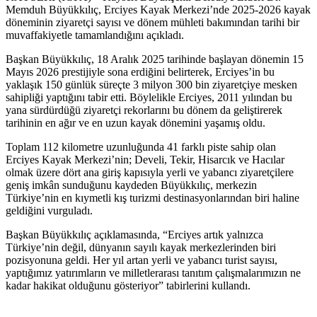
Memduh Büyükkılıç, Erciyes Kayak Merkezi’nde 2025-2026 kayak
döneminin ziyaretçi sayısı ve dönem mühleti bakımından tarihi bir
muvaffakiyetle tamamlandığını açıkladı.
Başkan Büyükkılıç, 18 Aralık 2025 tarihinde başlayan dönemin 15
Mayıs 2026 prestijiyle sona erdiğini belirterek, Erciyes’in bu
yaklaşık 150 günlük süreçte 3 milyon 300 bin ziyaretçiye mesken
sahipliği yaptığını tabir etti. Böylelikle Erciyes, 2011 yılından bu
yana sürdürdüğü ziyaretçi rekorlarını bu dönem da geliştirerek
tarihinin en ağır ve en uzun kayak dönemini yaşamış oldu.
Toplam 112 kilometre uzunluğunda 41 farklı piste sahip olan
Erciyes Kayak Merkezi’nin; Develi, Tekir, Hisarcık ve Hacılar
olmak üzere dört ana giriş kapısıyla yerli ve yabancı ziyaretçilere
geniş imkân sunduğunu kaydeden Büyükkılıç, merkezin
Türkiye’nin en kıymetli kış turizmi destinasyonlarından biri haline
geldiğini vurguladı.
Başkan Büyükkılıç açıklamasında, “Erciyes artık yalnızca
Türkiye’nin değil, dünyanın sayılı kayak merkezlerinden biri
pozisyonuna geldi. Her yıl artan yerli ve yabancı turist sayısı,
yaptığımız yatırımların ve milletlerarası tanıtım çalışmalarımızın ne
kadar hakikat olduğunu gösteriyor” tabirlerini kullandı.