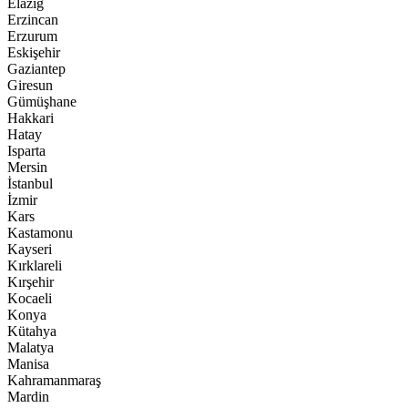
Elazığ
Erzincan
Erzurum
Eskişehir
Gaziantep
Giresun
Gümüşhane
Hakkari
Hatay
Isparta
Mersin
İstanbul
İzmir
Kars
Kastamonu
Kayseri
Kırklareli
Kırşehir
Kocaeli
Konya
Kütahya
Malatya
Manisa
Kahramanmaraş
Mardin