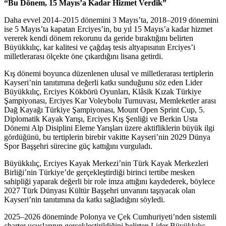
“Bu Dönem, 15 Mayıs’a Kadar Hizmet Verdik”
Daha evvel 2014–2015 dönemini 3 Mayıs’ta, 2018–2019 dönemini
ise 5 Mayıs’ta kapatan Erciyes’in, bu yıl 15 Mayıs’a kadar hizmet
vererek kendi dönem rekorunu da geride bıraktığını belirten
Büyükkılıç, kar kalitesi ve çağdaş tesis altyapısının Erciyes’i
milletlerarası ölçekte öne çıkardığını lisana getirdi.
Kış dönemi boyunca düzenlenen ulusal ve milletlerarası tertiplerin
Kayseri’nin tanıtımına değerli katkı sunduğunu söz eden Lider
Büyükkılıç, Erciyes Kökbörü Oyunları, Klâsik Kızak Türkiye
Şampiyonası, Erciyes Kar Voleybolu Turnuvası, Memleketler arası
Dağ Kayağı Türkiye Şampiyonası, Mount Open Sprint Cup, 5.
Diplomatik Kayak Yarışı, Erciyes Kış Şenliği ve Berkin Usta
Dönemi Alp Disiplini Eleme Yarışları üzere aktifliklerin büyük ilgi
gördüğünü, bu tertiplerin birebir vakitte Kayseri’nin 2029 Dünya
Spor Başşehri sürecine güç kattığını vurguladı.
Büyükkılıç, Erciyes Kayak Merkezi’nin Türk Kayak Merkezleri
Birliği’nin Türkiye’de gerçekleştirdiği birinci tertibe mesken
sahipliği yaparak değerli bir role imza attığını kaydederek, böylece
2027 Türk Dünyası Kültür Başşehri unvanını taşıyacak olan
Kayseri’nin tanıtımına da katkı sağladığını söyledi.
2025–2026 döneminde Polonya ve Çek Cumhuriyeti’nden sistemli
charter uçuşlarının gerçekleştirildiğini belirten Lider Büyükkılıç,