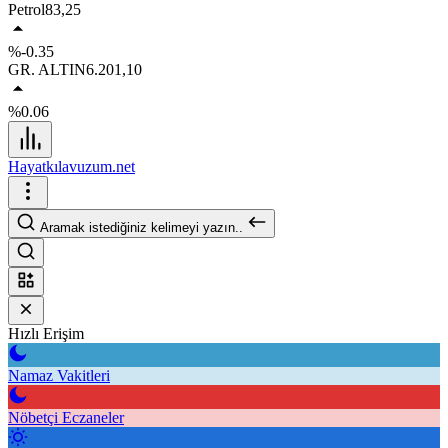
Petrol
83,25
%-0.35
GR. ALTIN
6.201,10
%0.06
Hayatkılavuzum.net
Aramak istediğiniz kelimeyi yazın..
Hızlı Erişim
Namaz Vakitleri
Nöbetçi Eczaneler