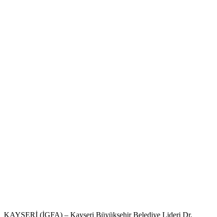
KAYSERİ (İGFA) – Kayseri Büyükşehir Belediye Lideri Dr.