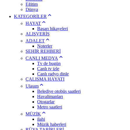
Eğitim
Dünya
KATEGORİLER
HAYAT
Başarı hikayeleri
ALIŞVERİŞ
ADALET
Noterler
ŞEHİR REHBERİ
CANLI MEDYA
Tv de bugün
Canlı tv izle
Canlı radyo dinle
ÇALIŞMA HAYATI
Ulaşım
Belediye otobüs saatleri
Havalimanları
Otogarlar
Metro saatleri
MÜZİK
ilahi
Müzik haberleri
RÜYA TABİRLERİ