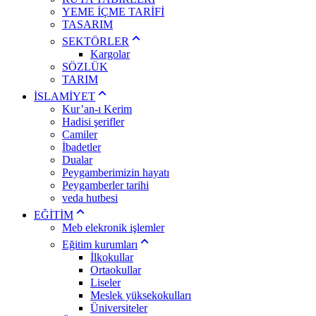
YEME İÇME TARİFİ
TASARIM
SEKTÖRLER
Kargolar
SÖZLÜK
TARIM
İSLAMİYET
Kur’an-ı Kerim
Hadisi şerifler
Camiler
İbadetler
Dualar
Peygamberimizin hayatı
Peygamberler tarihi
veda hutbesi
EĞİTİM
Meb elekronik işlemler
Eğitim kurumları
İlkokullar
Ortaokullar
Liseler
Meslek yüksekokulları
Üniversiteler