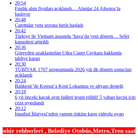
20:54
Fındık alım fiyatları açıklandı… Alımlar 24 Ağustos’ta
başlıyor
20:48
Carettalar yeni sezona hırslı başladı
20:42
Türkiye ile Vietnam arasında ‘hava’da yeni dönem… Sefer
kapasitesi artırıldı
20:36
Görevden uzaklaştırılan Utku Caner Çaykara hakkında
tahliye kararı
20:30
TÜBİTAK 1707 programında 2026 yılı ilk dönem sonuçları
açıklandı
20:24
Balıkesir’de Kepsut’a Kent Lokantası ve altyapı desteği
20:18
6 yıl önceki kaçak avın failleri tespit edildi! 5 yaban keçisi için
ceza uygulandı
20:12
İstanbul İtfaiyesi’nden yangın riskine karşı videolu uyarı
Belediye Otobüs,Metro,Tren saatleri ,Hastaneler, 