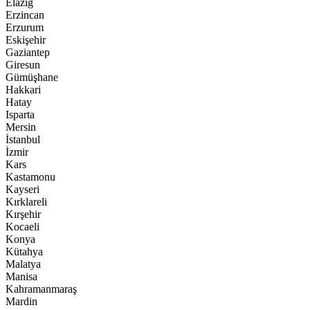
Elazığ
Erzincan
Erzurum
Eskişehir
Gaziantep
Giresun
Gümüşhane
Hakkari
Hatay
Isparta
Mersin
İstanbul
İzmir
Kars
Kastamonu
Kayseri
Kırklareli
Kırşehir
Kocaeli
Konya
Kütahya
Malatya
Manisa
Kahramanmaraş
Mardin