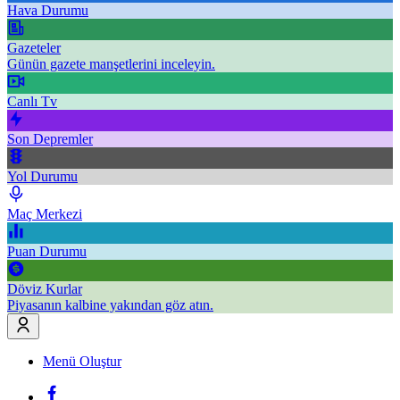
Hava Durumu
Gazeteler
Günün gazete manşetlerini inceleyin.
Canlı Tv
Son Depremler
Yol Durumu
Maç Merkezi
Puan Durumu
Döviz Kurlar
Piyasanın kalbine yakından göz atın.
Menü Oluştur