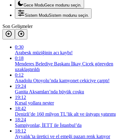
Gece Modu
Gece modunu seçin.
Sistem Modu
Sistem modunu seçin.
Son Gelişmeler
0:30
Arabesk müziğinin acı kaybı!
0:18
Menderes Belediye Başkanı İlkay Çiçek görevden
uzaklaştırıldı
0:12
Anadolu Otoyolu’nda kamyonet çekiciye çarptı!
19:24
Ganita Akşamları’nda büyük coşku
19:12
Kırsal yollara neşter
18:42
Denizli’de 160 milyon TL’lik alt ve üstyapı yatırımı
18:24
Şampiyonlar, İETT ile İstanbul’da
18:12
Ayvalık’ta üretici ve el emeği pazarı renk katıyor