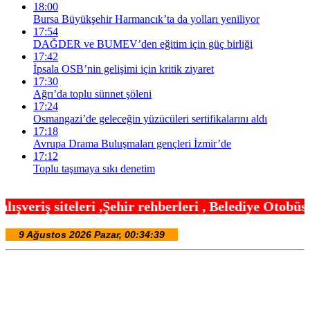
18:00
Bursa Büyükşehir Harmancık’ta da yolları yeniliyor
17:54
DAĞDER ve BUMEV’den eğitim için güç birliği
17:42
İpsala OSB’nin gelişimi için kritik ziyaret
17:30
Ağrı’da toplu sünnet şöleni
17:24
Osmangazi’de geleceğin yüzücüleri sertifikalarını aldı
17:18
Avrupa Drama Buluşmaları gençleri İzmir’de
17:12
Toplu taşımaya sıkı denetim
hir rehberleri , Belediye Otobüs,Metro,Tren saatle