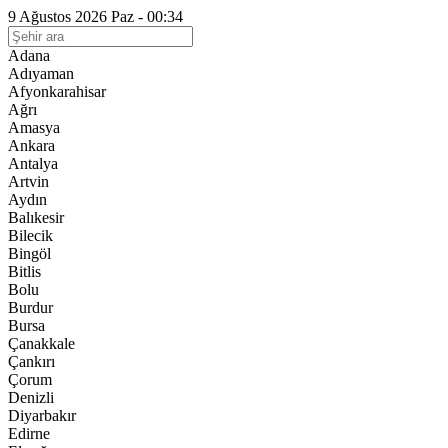
9 Ağustos 2026 Paz - 00:34
Adana
Adıyaman
Afyonkarahisar
Ağrı
Amasya
Ankara
Antalya
Artvin
Aydın
Balıkesir
Bilecik
Bingöl
Bitlis
Bolu
Burdur
Bursa
Çanakkale
Çankırı
Çorum
Denizli
Diyarbakır
Edirne