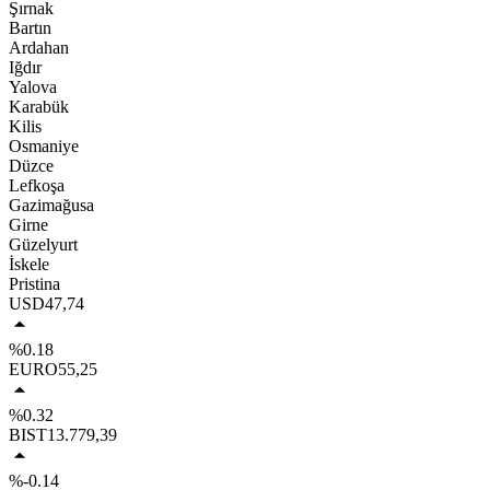
Şırnak
Bartın
Ardahan
Iğdır
Yalova
Karabük
Kilis
Osmaniye
Düzce
Lefkoşa
Gazimağusa
Girne
Güzelyurt
İskele
Pristina
USD
47,74
%0.18
EURO
55,25
%0.32
BIST
13.779,39
%-0.14