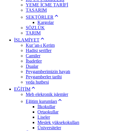
YEME İÇME TARİFİ
TASARIM
SEKTÖRLER
Kargolar
SÖZLÜK
TARIM
İSLAMİYET
Kur’an-ı Kerim
Hadisi şerifler
Camiler
İbadetler
Dualar
Peygamberimizin hayatı
Peygamberler tarihi
veda hutbesi
EĞİTİM
Meb elekronik işlemler
Eğitim kurumları
İlkokullar
Ortaokullar
Liseler
Meslek yüksekokulları
Üniversiteler