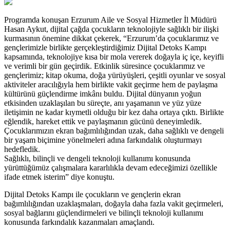
Programda konuşan Erzurum Aile ve Sosyal Hizmetler İl Müdürü
Hasan Aykut, dijital çağda çocukların teknolojiyle sağlıklı bir ilişki
kurmasının önemine dikkat çekerek, “Erzurum’da çocuklarımız ve
gençlerimizle birlikte gerçekleştirdiğimiz Dijital Detoks Kampı
kapsamında, teknolojiye kısa bir mola vererek doğayla iç içe, keyifli
ve verimli bir gün geçirdik. Etkinlik süresince çocuklarımız ve
gençlerimiz; kitap okuma, doğa yürüyüşleri, çeşitli oyunlar ve sosyal
aktiviteler aracılığıyla hem birlikte vakit geçirme hem de paylaşma
kültürünü güçlendirme imkânı buldu. Dijital dünyanın yoğun
etkisinden uzaklaşılan bu süreçte, anı yaşamanın ve yüz yüze
iletişimin ne kadar kıymetli olduğu bir kez daha ortaya çıktı. Birlikte
eğlendik, hareket ettik ve paylaşmanın gücünü deneyimledik.
Çocuklarımızın ekran bağımlılığından uzak, daha sağlıklı ve dengeli
bir yaşam biçimine yönelmeleri adına farkındalık oluşturmayı
hedefledik.
Sağlıklı, bilinçli ve dengeli teknoloji kullanımı konusunda
yürüttüğümüz çalışmalara kararlılıkla devam edeceğimizi özellikle
ifade etmek isterim” diye konuştu.
Dijital Detoks Kampı ile çocukların ve gençlerin ekran
bağımlılığından uzaklaşmaları, doğayla daha fazla vakit geçirmeleri,
sosyal bağlarını güçlendirmeleri ve bilinçli teknoloji kullanımı
konusunda farkındalık kazanmaları amaçlandı.