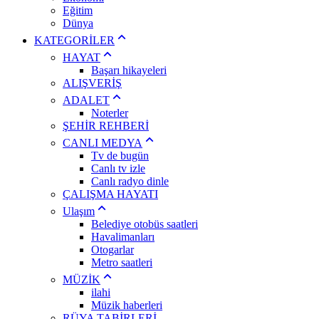
Eğitim
Dünya
KATEGORİLER
HAYAT
Başarı hikayeleri
ALIŞVERİŞ
ADALET
Noterler
ŞEHİR REHBERİ
CANLI MEDYA
Tv de bugün
Canlı tv izle
Canlı radyo dinle
ÇALIŞMA HAYATI
Ulaşım
Belediye otobüs saatleri
Havalimanları
Otogarlar
Metro saatleri
MÜZİK
ilahi
Müzik haberleri
RÜYA TABİRLERİ