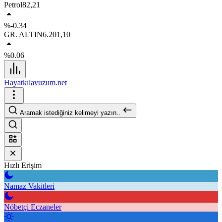
Petrol
82,21
%-0.34
GR. ALTIN
6.201,10
%0.06
Hayatkılavuzum.net
Aramak istediğiniz kelimeyi yazın..
Hızlı Erişim
Namaz Vakitleri
Nöbetçi Eczaneler