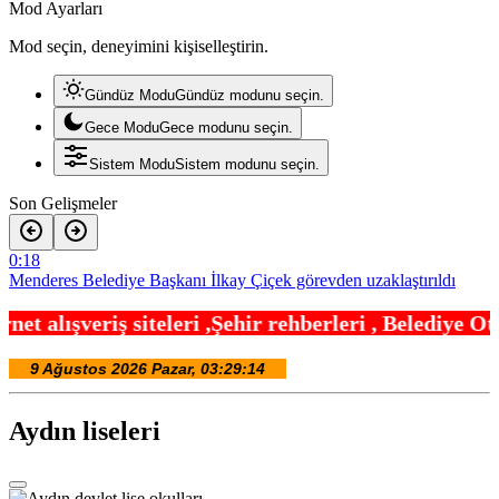
Mod Ayarları
Mod seçin, deneyimini kişiselleştirin.
Gündüz Modu
Gündüz modunu seçin.
Gece Modu
Gece modunu seçin.
Sistem Modu
Sistem modunu seçin.
Son Gelişmeler
0:18
Menderes Belediye Başkanı İlkay Çiçek görevden uzaklaştırıldı
0:12
eri ,Şehir rehberleri , Belediye Otobüs,Metro,Tren
Anadolu Otoyolu’nda kamyonet çekiciye çarptı!
19:24
Ganita Akşamları’nda büyük coşku
19:12
Kırsal yollara neşter
18:42
Aydın liseleri
Denizli’de 160 milyon TL’lik alt ve üstyapı yatırımı
18:24
Şampiyonlar, İETT ile İstanbul’da