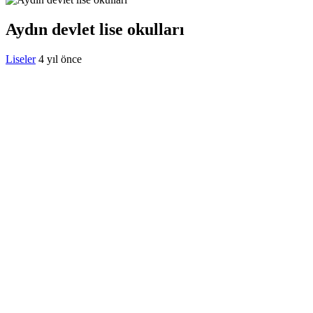
18:12
Ayvalık’ta üretici ve el emeği pazarı renk katıyor
Aydın devlet lise okulları
18:00
Bursa Büyükşehir Harmancık’ta da yolları yeniliyor
17:54
Liseler
4 yıl önce
DAĞDER ve BUMEV’den eğitim için güç birliği
17:42
İpsala OSB’nin gelişimi için kritik ziyaret
17:30
Ağrı’da toplu sünnet şöleni
17:24
Osmangazi’de geleceğin yüzücüleri sertifikalarını aldı
17:18
Avrupa Drama Buluşmaları gençleri İzmir’de
1:54
Çocuk adalet sisteminde yeni dönem
0:30
Arabesk müziğinin acı kaybı!