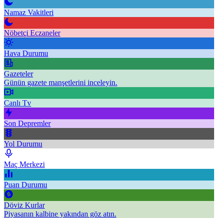
Namaz Vakitleri
Nöbetçi Eczaneler
Hava Durumu
Gazeteler
Günün gazete manşetlerini inceleyin.
Canlı Tv
Son Depremler
Yol Durumu
Maç Merkezi
Puan Durumu
Döviz Kurlar
Piyasanın kalbine yakından göz atın.