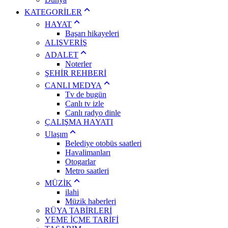
KATEGORİLER
HAYAT
Başarı hikayeleri
ALIŞVERİŞ
ADALET
Noterler
ŞEHİR REHBERİ
CANLI MEDYA
Tv de bugün
Canlı tv izle
Canlı radyo dinle
ÇALIŞMA HAYATI
Ulaşım
Belediye otobüs saatleri
Havalimanları
Otogarlar
Metro saatleri
MÜZİK
ilahi
Müzik haberleri
RÜYA TABİRLERİ
YEME İÇME TARİFİ