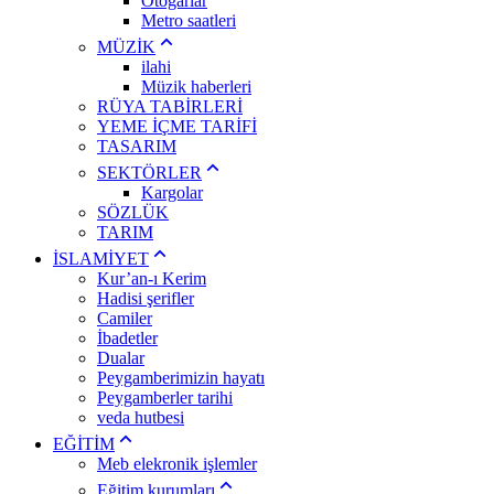
Otogarlar
Metro saatleri
MÜZİK
ilahi
Müzik haberleri
RÜYA TABİRLERİ
YEME İÇME TARİFİ
TASARIM
SEKTÖRLER
Kargolar
SÖZLÜK
TARIM
İSLAMİYET
Kur’an-ı Kerim
Hadisi şerifler
Camiler
İbadetler
Dualar
Peygamberimizin hayatı
Peygamberler tarihi
veda hutbesi
EĞİTİM
Meb elekronik işlemler
Eğitim kurumları