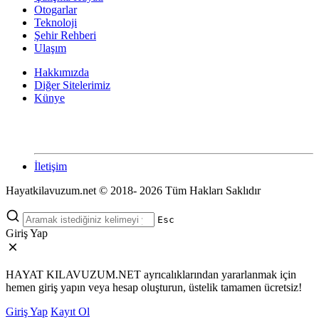
Otogarlar
Teknoloji
Şehir Rehberi
Ulaşım
Hakkımızda
Diğer Sitelerimiz
Künye
İletişim
Hayatkilavuzum.net © 2018- 2026 Tüm Hakları Saklıdır
Esc
Giriş Yap
HAYAT KILAVUZUM.NET ayrıcalıklarından yararlanmak için
hemen giriş yapın veya hesap oluşturun, üstelik tamamen ücretsiz!
Giriş Yap
Kayıt Ol