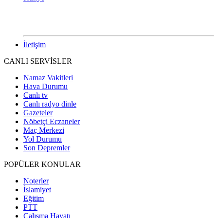
İletişim
CANLI SERVİSLER
Namaz Vakitleri
Hava Durumu
Canlı tv
Canlı radyo dinle
Gazeteler
Nöbetçi Eczaneler
Maç Merkezi
Yol Durumu
Son Depremler
POPÜLER KONULAR
Noterler
İslamiyet
Eğitim
PTT
Çalışma Hayatı