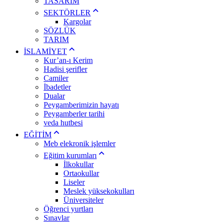
TASARIM
SEKTÖRLER
Kargolar
SÖZLÜK
TARIM
İSLAMİYET
Kur’an-ı Kerim
Hadisi şerifler
Camiler
İbadetler
Dualar
Peygamberimizin hayatı
Peygamberler tarihi
veda hutbesi
EĞİTİM
Meb elekronik işlemler
Eğitim kurumları
İlkokullar
Ortaokullar
Liseler
Meslek yüksekokulları
Üniversiteler
Öğrenci yurtları
Sınavlar