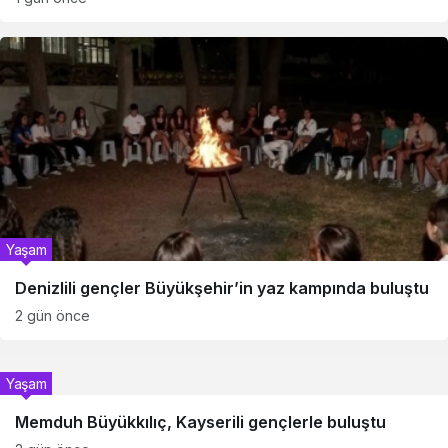
Yaşam
Denizlili gençler Büyükşehir’in yaz kampında buluştu
2 gün önce
Yaşam
Memduh Büyükkılıç, Kayserili gençlerle buluştu