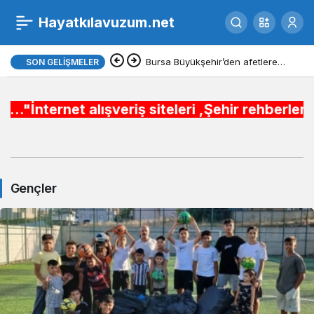
Hayatkılavuzum.net
Gençler
Bursa Büyükşehir’den afetlere
SON GELIŞMELER
Haberleri
hazır iki yeni mobil araç
alışveriş siteleri ,Şehir rehberleri , Belediy
Gençler