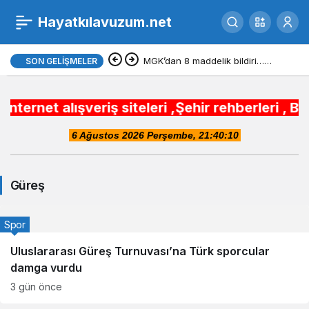
Hayatkılavuzum.net
Güreş
MGK’dan 8 maddelik bildiri…
SON GELIŞMELER
Haberleri
Terörsüz Türkiye, bölgesel
ışveriş siteleri ,Şehir rehberleri , Belediye 
güvenlik ve Gazze mesajı
Güreş
Spor
Uluslararası Güreş Turnuvası’na Türk sporcular
damga vurdu
3 gün önce