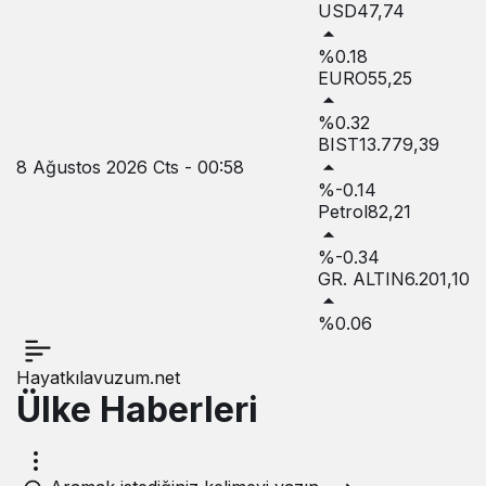
USD
47,74
%0.18
EURO
55,25
%0.32
BIST
13.779,39
8 Ağustos 2026 Cts - 00:58
%-0.14
Petrol
82,21
%-0.34
GR. ALTIN
6.201,10
%0.06
Hayatkılavuzum.net
Ülke Haberleri