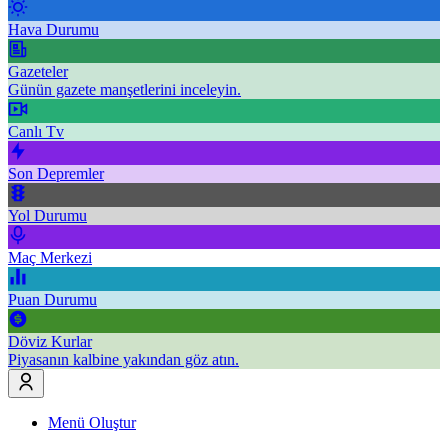
Hava Durumu
Gazeteler
Günün gazete manşetlerini inceleyin.
Canlı Tv
Son Depremler
Yol Durumu
Maç Merkezi
Puan Durumu
Döviz Kurlar
Piyasanın kalbine yakından göz atın.
Menü Oluştur