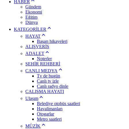
HABER
Gündem
Ekonomi
Eğitim
Dünya
KATEGORİLER
HAYAT
Başarı hikayeleri
ALIŞVERİŞ
ADALET
Noterler
ŞEHİR REHBERİ
CANLI MEDYA
Tv de bugün
Canlı tv izle
Canlı radyo dinle
ÇALIŞMA HAYATI
Ulaşım
Belediye otobüs saatleri
Havalimanları
Otogarlar
Metro saatleri
MÜZİK