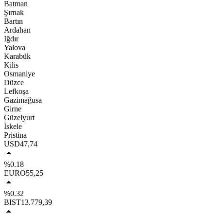
Batman
Şırnak
Bartın
Ardahan
Iğdır
Yalova
Karabük
Kilis
Osmaniye
Düzce
Lefkoşa
Gazimağusa
Girne
Güzelyurt
İskele
Pristina
USD
47,74
%0.18
EURO
55,25
%0.32
BIST
13.779,39