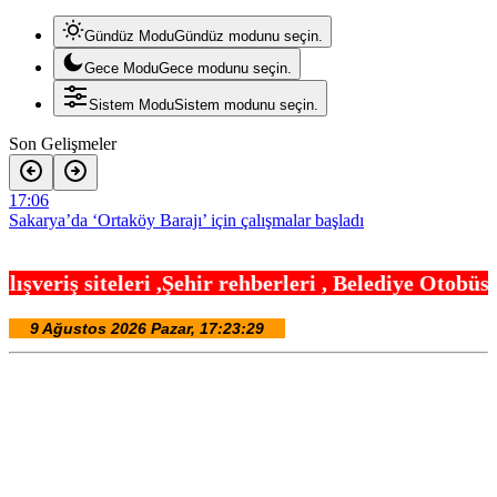
Gündüz Modu
Gündüz modunu seçin.
Gece Modu
Gece modunu seçin.
Sistem Modu
Sistem modunu seçin.
Son Gelişmeler
17:06
Sakarya’da ‘Ortaköy Barajı’ için çalışmalar başladı
17:00
ir rehberleri , Belediye Otobüs,Metro,Tren saatle
Bursa’da Kıbrıs Gazisi Ali Çağlayan’a anlamlı ziyaret
16:54
Yöresel lezzetler gastronomi sokağında ziyaretçilerle buluşuyor
16:42
Çin’de Dolphin tayfunu için kırmızı alarm!
16:30
Plastik sanayicilerinden ‘ara eleman’ alarmı