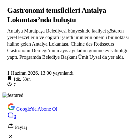
Taze incirde rekolte yüksek, hedef 100 milyon dolar
Gastronomi temsilcileri Antalya
17:12
Lokantası’nda buluştu
Orman yangınları şirketler istratejik risk… Sigorta açığı büyüyor
Antalya Muratpaşa Belediyesi bünyesinde faaliyet gösteren
yerel lezzetlerin ve coğrafi işaretli ürünlerin önemli bir noktası
haline gelen Antalya Lokantası, Chaine des Rotisseurs
Gastronomi Derneği’nin mayıs ayı tadım gününe ev sahipliği
yaptı. Programda Belediye Başkanı Ümit Uysal da yer aldı.
1 Haziran 2026, 13:00
yayınlandı
1dk, 53sn
7
Google'da Abone Ol
0
Paylaş