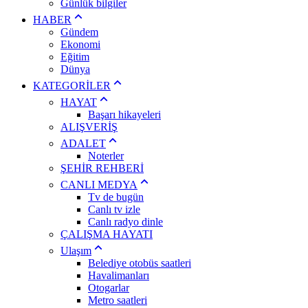
Günlük bilgiler
HABER
Gündem
Ekonomi
Eğitim
Dünya
KATEGORİLER
HAYAT
Başarı hikayeleri
ALIŞVERİŞ
ADALET
Noterler
ŞEHİR REHBERİ
CANLI MEDYA
Tv de bugün
Canlı tv izle
Canlı radyo dinle
ÇALIŞMA HAYATI
Ulaşım
Belediye otobüs saatleri
Havalimanları
Otogarlar
Metro saatleri