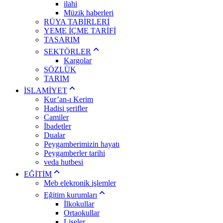
ilahi
Müzik haberleri
RÜYA TABİRLERİ
YEME İÇME TARİFİ
TASARIM
SEKTÖRLER
Kargolar
SÖZLÜK
TARIM
İSLAMİYET
Kur’an-ı Kerim
Hadisi şerifler
Camiler
İbadetler
Dualar
Peygamberimizin hayatı
Peygamberler tarihi
veda hutbesi
EĞİTİM
Meb elekronik işlemler
Eğitim kurumları
İlkokullar
Ortaokullar
Liseler