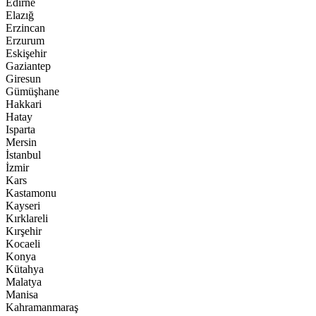
Edirne
Elazığ
Erzincan
Erzurum
Eskişehir
Gaziantep
Giresun
Gümüşhane
Hakkari
Hatay
Isparta
Mersin
İstanbul
İzmir
Kars
Kastamonu
Kayseri
Kırklareli
Kırşehir
Kocaeli
Konya
Kütahya
Malatya
Manisa
Kahramanmaraş