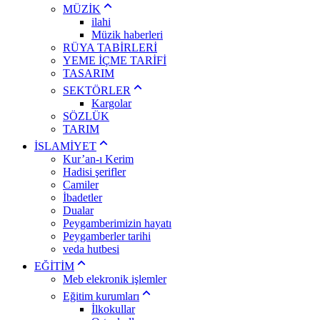
MÜZİK
ilahi
Müzik haberleri
RÜYA TABİRLERİ
YEME İÇME TARİFİ
TASARIM
SEKTÖRLER
Kargolar
SÖZLÜK
TARIM
İSLAMİYET
Kur’an-ı Kerim
Hadisi şerifler
Camiler
İbadetler
Dualar
Peygamberimizin hayatı
Peygamberler tarihi
veda hutbesi
EĞİTİM
Meb elekronik işlemler
Eğitim kurumları
İlkokullar