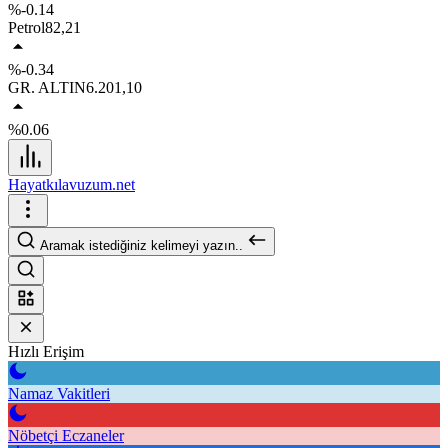
%-0.14
Petrol
82,21
%-0.34
GR. ALTIN
6.201,10
%0.06
Hayatkılavuzum.net
Aramak istediğiniz kelimeyi yazın..
Hızlı Erişim
Namaz Vakitleri
Nöbetçi Eczaneler