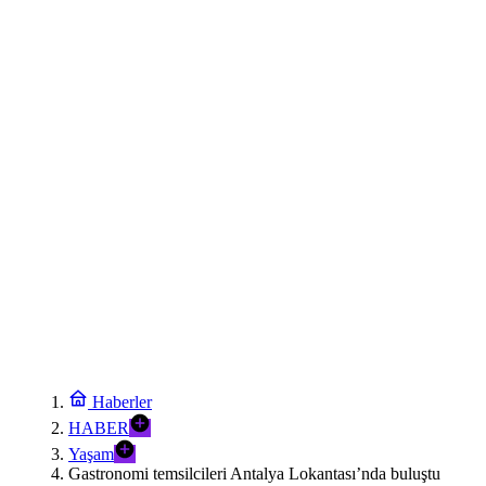
16:24
KOBİ’ler siber suçluların yeni hedefi
16:18
Galatasaray tribün liderine gözaltı talimatı
16:12
Kepsut’a Orman İşletme Müdürlüğü kuruluyor
16:06
TÜRKYED: Gençlere yapılan yatırım, Türkiye’nin geleceğine
yatırımdır
16:00
Bursa’da “Osmangazi Okuyor”un yeni durağı Yeniceabat oldu
15:54
AFAD’dan Yozgat’ta EYY konutlarına ziyaret
15:48
Çayırova’da, geleceğin basketbolcuları seçmelerde ter döktü
Haberler
15:42
HABER
Muğla’da Başkan Ahmet Aras’tan ‘hukuk müşavirliği’ açıklaması
Yaşam
17:18
Gastronomi temsilcileri Antalya Lokantası’nda buluştu