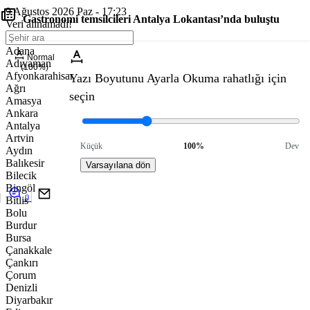
9 Ağustos 2026 Paz - 17:23
Gastronomi temsilcileri Antalya Lokantası’nda buluştu
Veri alınamadı!
Adana
Normal
Adıyaman
(100%)
Afyonkarahisar
Yazı Boyutunu Ayarla
Okuma rahatlığı için
Ağrı
seçin
Amasya
Ankara
Antalya
Artvin
Küçük
100%
Dev
Aydın
Balıkesir
Varsayılana dön
Bilecik
Bingöl
0
Bitlis
Bolu
Burdur
Bursa
Çanakkale
Çankırı
Çorum
Denizli
Diyarbakır