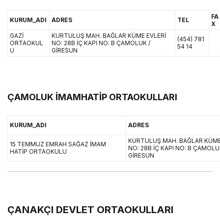
FA
KURUM_ADI
ADRES
TEL
X
GAZİ
KURTULUŞ MAH. BAĞLAR KÜME EVLERİ
(454) 781
ORTAOKUL
NO: 28B İÇ KAPI NO: B ÇAMOLUK /
54 14
U
GİRESUN
ÇAMOLUK İMAMHATİP ORTAOKULLARI
KURUM_ADI
ADRES
KURTULUŞ MAH. BAĞLAR KÜME
15 TEMMUZ EMRAH SAĞAZ İMAM
NO: 28B İÇ KAPI NO: B ÇAMOLU
HATİP ORTAOKULU
GİRESUN
ÇANAKÇI DEVLET ORTAOKULLARI