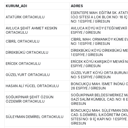
KURUM_ADI
ADRES
ESENTEPE MAH. EĞİTİM SK. ATA
ATATÜRK ORTAOKULU
İ.Ö.O SİTESİ A LOK BLOK NO: 16 İÇ
NO: 1 ESPİYE / GİRESUN
AVLUCA ŞEHİT AHMET KESKİN
AVLUCA KÖYÜ KÖY ETEĞİ MEVKİİ 
ORTAOKULU
ESPİYE / GİRESUN
CİBRİL MAH. ORMANKÖY KÜME EV
CİBRİL ORTAOKULU
NO: 1 ESPİYE / GİRESUN
DİREKBÜKÜ KÖYÜ DİREKBÜKÜ MEV
DİREKBÜKÜ ORTAOKULU
1 ESPİYE / GİRESUN
ERİCEK KÖYÜ KARŞIKÖY MEVKİİ NO
ERİCEK ORTAOKULU
ESPİYE / GİRESUN
GÜZELYURT KÖYÜ ORTA BURUN 
GÜZELYURT ORTAOKULU
NO: 5 ESPİYE / GİRESUN
BONCUKÇU MAH. İSMET İNÖNÜ C
HASAN ALİ YÜCEL ORTAOKULU
26 ESPİYE / GİRESUN
SOĞUKPINAR BELDESİ MERKEZ M
SOĞUKPINAR ŞEHİT ÖZGÜN
GAZİ SALİM KÜMBÜL CAD. NO: 6 E
ÖZDEMİR ORTAOKULU
GİRESUN
BONCUKÇU MAH. SÜLEYMAN DEM
CAD. S.DEMİREL İLKÖĞRETİM OK
SÜLEYMAN DEMİREL ORTAOKULU
SİTESİ NO: 9 İÇ KAPI NO: 1 ESPİYE 
GİRESUN