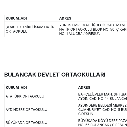
KURUM_ADI
ADRES
YUNUS EMRE MAH. İĞDECİK CAD. İMAM
ŞEVKET CANİKLİ İMAM HATİP
HATİP ORTAOKULU BLOK NO: 50 İÇ KAP
ORTAOKULU
NO: 1 ALUCRA / GİRESUN
BULANCAK DEVLET ORTAOKULLARI
KURUM_ADI
ADRES
BAHÇELİEVLER MAH. ŞHT.BA
ATATÜRK ORTAOKULU
AYDIN CAD. NO: 14 BULANCA
AYDINDERE BELDESİ MERKEZ
AYDINDERE ORTAOKULU
CUMHURİYET CAD. NO: 5 BU
GİRESUN
BÜYÜKADA KÖYÜ DERE PAZAR
BÜYÜKADA ORTAOKULU
NO: 65 BULANCAK / GİRESUN