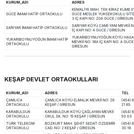
KURUM_ADI
ADRES
KEMALİYE MAH. TEK KİRAZ KÜME E
GÜCE İMAM HATİP ORTAOKULU
GÜCE MESLEK YÜKSEKOKULU SİTE
3 İÇ KAPI NO: Z0A GÜCE / GİRESUN
SARIYAR KÖYÜ CAMİ YANI MEVKİİ N
SARIYAR İMAM HATİP ORTAOKULU
İÇ KAPI NO: A GÜCE / GİRESUN
YUKARIBOYNUYOĞUN KÖYÜ HASA
YUKARIBOYNUYOĞUN İMAM HATİP
MEVKİİ NO: 18A İÇ KAPI NO: A GÜCE 
ORTAOKULU
GİRESUN
KEŞAP DEVLET ORTAOKULLARI
KURUM_ADI
ADRES
TEL
ÇAMLICA
ÇAMLICA KÖYÜ ELMALIK MEVKİİ NO: 29
(454) 
ORTAOKULU
KEŞAP / GİRESUN
21 65
KARABULDUK
KARABULDUK KÖYÜ ÇAĞLAYAN MEVKİİ
(454) 
ORTAOKULU
OKUL SK. NO: 15 KEŞAP / GİRESUN
50 03
TÜRK TELEKOM
BOZKURT MAH. ŞEHİT SEDAT ÖZDEMİR
(454) 
ORTAOKULU
CAD. NO: 2 KEŞAP / GİRESUN
30 19