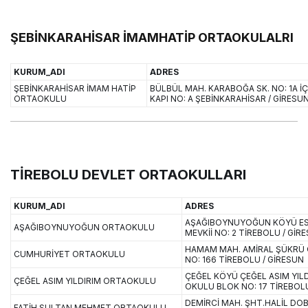
ŞEBİNKARAHİSAR İMAMHATİP ORTAOKULALRI
KURUM_ADI
ADRES
ŞEBİNKARAHİSAR İMAM HATİP
BÜLBÜL MAH. KARABOĞA SK. NO: 1A İÇ
ORTAOKULU
KAPI NO: A ŞEBİNKARAHİSAR / GİRESU
TİREBOLU DEVLET ORTAOKULLARI
KURUM_ADI
ADRES
AŞAĞIBOYNUYOĞUN KÖYÜ E
AŞAĞIBOYNUYOĞUN ORTAOKULU
MEVKİİ NO: 2 TİREBOLU / GİR
HAMAM MAH. AMİRAL ŞÜKRÜ 
CUMHURİYET ORTAOKULU
NO: 166 TİREBOLU / GİRESUN
ÇEĞEL KÖYÜ ÇEĞEL ASIM YIL
ÇEĞEL ASIM YILDIRIM ORTAOKULU
OKULU BLOK NO: 17 TİREBOLU
DEMİRCİ MAH. ŞHT.HALİL DO
FATİH SULTAN MEHMET ORTAOKULU