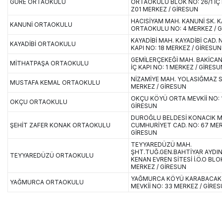
GÜRE ORTAOKULU
ORTAOKULU BLOK NO: 26/1 İÇ 
Z01 MERKEZ / GİRESUN
HACISİYAM MAH. KANUNİ SK. 
KANUNİ ORTAOKULU
ORTAOKULU NO: 4 MERKEZ / 
KAYADİBİ MAH. KAYADİBİ CAD. N
KAYADİBİ ORTAOKULU
KAPI NO: 18 MERKEZ / GİRESUN
GEMİLERÇEKEĞİ MAH. BAKİCAN 
MİTHATPAŞA ORTAOKULU
İÇ KAPI NO: 1 MERKEZ / GİRESU
NİZAMİYE MAH. YOLASIĞMAZ S
MUSTAFA KEMAL ORTAOKULU
MERKEZ / GİRESUN
OKÇU KÖYÜ ORTA MEVKİİ NO: 
OKÇU ORTAOKULU
GİRESUN
DUROĞLU BELDESİ KONACIK M
ŞEHİT ZAFER KONAK ORTAOKULU
CUMHURİYET CAD. NO: 67 MER
GİRESUN
TEYYAREDÜZÜ MAH.
ŞHT.TUĞ.GEN.BAHTİYAR AYDIN
TEYYAREDÜZÜ ORTAOKULU
KENAN EVREN SİTESİ İ.Ö.O BLO
MERKEZ / GİRESUN
YAĞMURCA KÖYÜ KARABACA
YAĞMURCA ORTAOKULU
MEVKİİ NO: 33 MERKEZ / GİRE