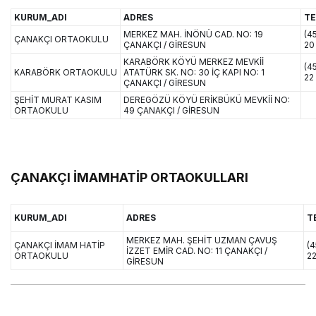
KURUM_ADI
ADRES
TE
MERKEZ MAH. İNÖNÜ CAD. NO: 19
(4
ÇANAKÇI ORTAOKULU
ÇANAKÇI / GİRESUN
20
KARABÖRK KÖYÜ MERKEZ MEVKİİ
(4
KARABÖRK ORTAOKULU
ATATÜRK SK. NO: 30 İÇ KAPI NO: 1
22
ÇANAKÇI / GİRESUN
ŞEHİT MURAT KASIM
DEREGÖZÜ KÖYÜ ERİKBÜKÜ MEVKİİ NO:
ORTAOKULU
49 ÇANAKÇI / GİRESUN
ÇANAKÇI İMAMHATİP ORTAOKULLARI
KURUM_ADI
ADRES
T
MERKEZ MAH. ŞEHİT UZMAN ÇAVUŞ
ÇANAKÇI İMAM HATİP
(4
İZZET EMİR CAD. NO: 11 ÇANAKÇI /
ORTAOKULU
22
GİRESUN