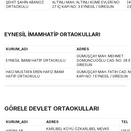
ŞEHİT ŞAHİN ABANOZ
ALTINLI MAH. ALTINLI KÜME EVLERİ NO:
(4
ORTAOKULU
27 İÇ KAPI NO: 3 EYNESİL / GİRESUN
23
EYNESİL İMAMHATİP ORTAOKULLARI
KURUM_ADI
ADRES
GÜMÜŞÇAY MAH. MEHMET
EYNESİL İMAM HATİP ORTAOKULU
SOMUNCUOĞLU CAD. NO: 28 EY
GİRESUN
HACI MUSTAFA EREN HAFIZ İMAM
GÜMÜŞÇAY MAH. FATİH CAD. NO
HATİP ORTAOKULU
KAPI NO: 1 EYNESİL / GİRESUN
GÖRELE DEVLET ORTAOKULLARI
KURUM_ADI
ADRES
TEL
KARLIBEL KÖYÜ ÖZKARLIBEL MEVKİİ
AYDINLAR
(454)