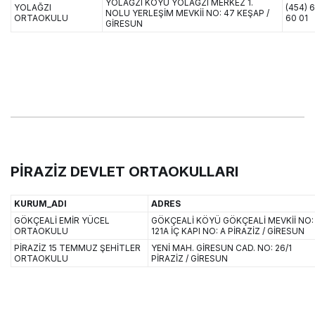
YOLAĞZI KÖYÜ YOLAĞZI MERKEZ 1.
YOLAĞZI
(454) 
NOLU YERLEŞİM MEVKİİ NO: 47 KEŞAP /
ORTAOKULU
60 01
GİRESUN
PİRAZİZ DEVLET ORTAOKULLARI
KURUM_ADI
ADRES
GÖKÇEALİ EMİR YÜCEL
GÖKÇEALİ KÖYÜ GÖKÇEALİ MEVKİİ NO:
ORTAOKULU
121A İÇ KAPI NO: A PİRAZİZ / GİRESUN
PİRAZİZ 15 TEMMUZ ŞEHİTLER
YENİ MAH. GİRESUN CAD. NO: 26/1
ORTAOKULU
PİRAZİZ / GİRESUN