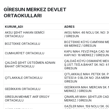
GİRESUN MERKEZ DEVLET
ORTAOKULLARI
KURUM_ADI
ADRES
AKSU ŞEHİT HAKAN GEMİCİ
AKSU MAH. 46 NOLU SK. NO: 
ORTAOKULU
/ GİRESUN
BOZTEKKE KÖYÜ CAMİYANI MEV
BOZTEKKE ORTAOKULU
68 MERKEZ / GİRESUN
KAPU MAH. FEVZİ PAŞA CAD. NO
CUMHURİYET ORTAOKULU
KAPI NO: 16 MERKEZ / GİRESUN
ÇALDAĞ KÖYÜ OSMANİYE MEVK
ÇALDAĞ ŞEHİT ÜSTEĞMEN ADNAN
Ş.ÜST.TEĞ.A.BAHAT SK. NO: 4
BAHAT ORTAOKULU
GİRESUN
ÇITLAKKALE MAH. PETEK SK. 
ÇITLAKKALE ORTAOKULU
SİTESİ A-3 BLOK NO: 25A MERK
GİRESUN
GEDİKKAYA MAH. MERCAN SK. 
GEDİKKAYA ORTAOKULU
MERKEZ / GİRESUN
GİRESUN MEHMET AKİF ERSOY
ÇINARLAR MAH. ŞEHİTLER CAD.
ORTAOKULU
MERKEZ / GİRESUN
GAZİLER MAH. 159 NOLU SK. G