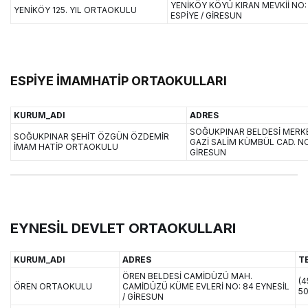
YENİKÖY KÖYÜ KIRAN MEVKİİ NO:
YENİKÖY 125. YIL ORTAOKULU
ESPİYE / GİRESUN
ESPİYE İMAMHATİP ORTAOKULLARI
KURUM_ADI
ADRES
SOĞUKPINAR BELDESİ MERK
SOĞUKPINAR ŞEHİT ÖZGÜN ÖZDEMİR
GAZİ SALİM KÜMBÜL CAD. NO:
İMAM HATİP ORTAOKULU
GİRESUN
EYNESİL DEVLET ORTAOKULLARI
KURUM_ADI
ADRES
T
ÖREN BELDESİ CAMİDÜZÜ MAH.
(4
ÖREN ORTAOKULU
CAMİDÜZÜ KÜME EVLERİ NO: 84 EYNESİL
50
/ GİRESUN