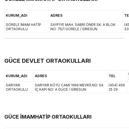
KURUM_ADI
ADRES
TE
GÖRELE İMAM HATİP
SAYFİYE MAH. SABRİ ÖNER SK. A BLOK
(4
ORTAOKULU
NO: 75/1 GÖRELE / GİRESUN
33
GÜCE DEVLET ORTAOKULLARI
KURUM_ADI
ADRES
TEL
SARIYAR
SARIYAR KÖYÜ CAMİ YANI MEVKİİ NO: 5A
(454) 456
ORTAOKULU
İÇ KAPI NO: A GÜCE / GİRESUN
25 29
GÜCE İMAMHATİP ORTAOKULLARI