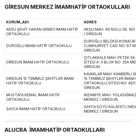
GİRESUN MERKEZ İMAMHATİP ORTAOKULLARI
KURUM_ADI
ADRES
AKSU ŞEHİT HAKAN GEMİCİ İMAM HATİP
AKSU MAH. 46 NOLU SK. NO
ORTAOKULU
/ GİRESUN
DUROĞLU BELDESİ KONACIK
DUROĞLU İMAM HATİP ORTAOKULU
CUMHURİYET CAD. NO: 67 M
GİRESUN
ÇITLAKKALE MAH. PETEK SK
GİRESUN İMAM HATİP ORTAOKULU
SİTESİ A-3 BLOK NO: 25A ME
GİRESUN
KAVAKLAR MAH. KAMBERLİ S
GİRESUN 15 TEMMUZ ŞEHİTLER İMAM
15 TEMMUZ ŞEHİTLER İMAM 
HATİP ORTAOKULU
ORTAOKULU SİTESİ NO: 45/1
GİRESUN
MUSTAFA KEMAL İMAM HATİP
NİZAMİYE MAH. YOLASIĞMAZ 
ORTAOKULU
MERKEZ / GİRESUN
SAYCA KÖYÜ KALAFATLI MEVK
SAYCA İMAM HATİP ORTAOKULU
MERKEZ / GİRESUN
ALUCRA İMAMHATİP ORTAOKULLARI