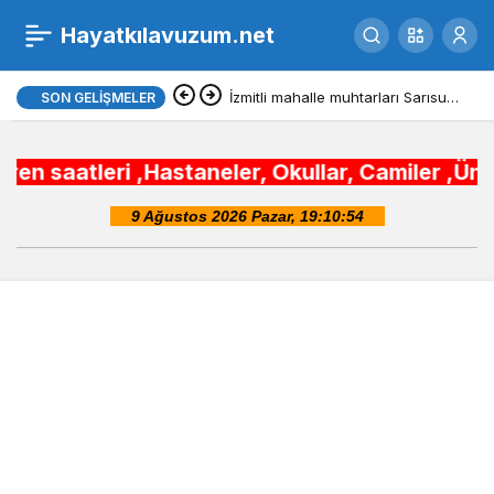
Giresun devlet
Hayatkılavuzum.net
0
Paylaş
ortaokulları
İzmitli mahalle muhtarları Sarısu
SON GELIŞMELER
Gençlik Kampı’nda ağırlandı
taneler, Okullar, Camiler ,Üniversiteler, Kyk 