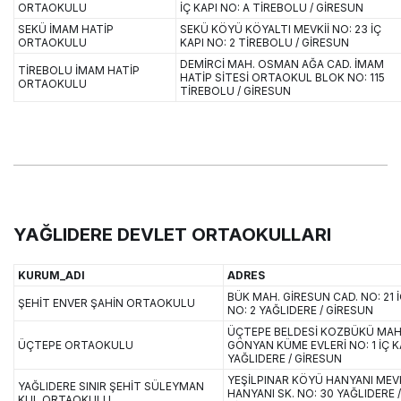
ORTAOKULU
İÇ KAPI NO: A TİREBOLU / GİRESUN
SEKÜ İMAM HATİP
SEKÜ KÖYÜ KÖYALTI MEVKİİ NO: 23 İÇ
ORTAOKULU
KAPI NO: 2 TİREBOLU / GİRESUN
DEMİRCİ MAH. OSMAN AĞA CAD. İMAM
TİREBOLU İMAM HATİP
HATİP SİTESİ ORTAOKUL BLOK NO: 115
ORTAOKULU
TİREBOLU / GİRESUN
YAĞLIDERE DEVLET ORTAOKULLARI
KURUM_ADI
ADRES
BÜK MAH. GİRESUN CAD. NO: 21 İ
ŞEHİT ENVER ŞAHİN ORTAOKULU
NO: 2 YAĞLIDERE / GİRESUN
ÜÇTEPE BELDESİ KOZBÜKÜ MAH
ÜÇTEPE ORTAOKULU
GÖNYAN KÜME EVLERİ NO: 1 İÇ KA
YAĞLIDERE / GİRESUN
YEŞİLPINAR KÖYÜ HANYANI MEVK
YAĞLIDERE SINIR ŞEHİT SÜLEYMAN
HANYANI SK. NO: 30 YAĞLIDERE /
KUL ORTAOKULU