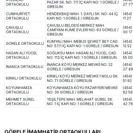
PAZAR SK. NO: 7/1 İÇ KAPI NO: 1 GÖRELE /
ORTAOKULU
27 77
GİRESUN
CUMHURİYET
HENDEKBAŞI MAH. 1. DAYLI SK. NO: 44 İÇ
(454)
ORTAOKULU
KAPI NO: 1 GÖRELE / GİRESUN
11 27
ÇAVUŞLU BELDESİ MERKEZ MAH.
ÇAVUŞLU
(454)
CAMİYANI KÜME EVLERİ NO: 63 GÖRELE /
ORTAOKULU
00 17
GİRESUN
KUMYALI MAH. MEBUS ŞEVKET BEY CAD.
(454)
GÖRELE ORTAOKULU
NO: 57/1 İÇ KAPI NO: 1 GÖRELE / GİRESUN
12 52
HASAN ALİ YÜCEL
SOĞUKSU MAH. HASAN ALİ YÜCEL CAD.
(454)
ORTAOKULU
NO: 113 İÇ KAPI NO: 1 GÖRELE / GİRESUN
55 00
İNANCA KÖYÜ MERKEZ MEVKİİ NO: 22
(454)
İNANCA ORTAOKULU
GÖRELE / GİRESUN
27 49
KIRIKLI KÖYÜ MERKEZ MEVKİİ 1 NOLU SK.
(454)
KIRIKLI ORTAOKULU
NO: 71 GÖRELE / GİRESUN
51 92
KOYUNHAMZA
KOYUNHAMZA KÖYÜ PAZARYERİ MEVKİİ
(454)
ORTAOKULU
NO: 30 GÖRELE / GİRESUN
62 56
MEHMET GÜREL
YEŞİLTEPE MAH. MELAHAT GÜREL SK.
(454)
ORTAOKULU
NO: 1 İÇ KAPI NO: 1 GÖRELE / GİRESUN
42 76
GÖRELE İMAMHATİP ORTAOKULLARI