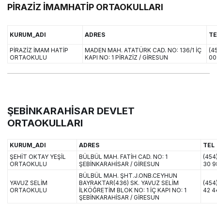
PİRAZİZ İMAMHATİP ORTAOKULLARI
KURUM_ADI
ADRES
TE
PİRAZİZ İMAM HATİP
MADEN MAH. ATATÜRK CAD. NO: 136/1 İÇ
(4
ORTAOKULU
KAPI NO: 1 PİRAZİZ / GİRESUN
00
ŞEBİNKARAHİSAR DEVLET
ORTAOKULLARI
KURUM_ADI
ADRES
TEL
ŞEHİT OKTAY YEŞİL
BÜLBÜL MAH. FATİH CAD. NO: 1
(454)
ORTAOKULU
ŞEBİNKARAHİSAR / GİRESUN
30 9
BÜLBÜL MAH. ŞHT.J.ONB.CEYHUN
YAVUZ SELİM
BAYRAKTAR(436) SK. YAVUZ SELİM
(454)
ORTAOKULU
İLKÖĞRETİM BLOK NO: 1 İÇ KAPI NO: 1
42 4
ŞEBİNKARAHİSAR / GİRESUN