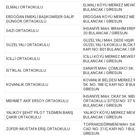
ELMALI KÖYÜ MERKEZ MEVKİİ
ELMALI ORTAOKULU
BULANCAK / GİRESUN
ERDOĞAN EMEKLİ BAŞKOMİSER GALİP
ERDOĞAN KÖYÜ MERKEZ MEVK
GÜNGÖR ORTAOKULU
BULANCAK / GİRESUN
İHSANİYE MAH. İBRAHİM EREN
GAZİ ORTAOKULU
20 BULANCAK / GİRESUN
GÜZELYALI MAH. DEDE HIŞIR
GÜZELYALI ORTAOKULU
GÜZELYALI İLKOKULU BLOK N
KAPI NO: B01 BULANCAK / G
İCİLLİ KÖYÜ MERKEZ MEVKİİ 
İCİLLİ ORTAOKULU
BULANCAK / GİRESUN
SANAYİİ MAH. ÇÖMLEKCİ SK. 
İSTİKLAL ORTAOKULU
BULANCAK / GİRESUN
KOVANLIK BELDESİ MERKEZ 
KOVANLIK ORTAOKULU
SK. NO: 19B İÇ KAPI NO: B B
GİRESUN
İHSANİYE MAH. OKAY SK. ME
MEHMET AKİF ERSOY ORTAOKULU
ORTAOKULU SİTESİ NO: 37 İÇ
BULANCAK / GİRESUN
YALIKÖY ŞEHİT PİLOT TEĞMEN BARIŞ
YALIKÖY KÖYÜ MERKEZ MEVKİ
ÇAKIR ORTAOKULU
BULANCAK / GİRESUN
TOPRAKDEĞİRMENİ MAH. S
ZÜFER-MUSTAFA ERİŞ ORTAOKULU
CAD. NO: 21 İÇ KAPI NO: 1 B
GİRESUN