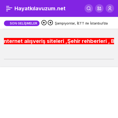
GTÜ ile BİLSAT arasında
Hayatkılavuzum.net
0
Paylaş
bilim ve sanayi iş birliği
Şampiyonlar, İETT ile İstanbul’da
SON GELIŞMELER
şveriş siteleri ,Şehir rehberleri , Belediye Ot