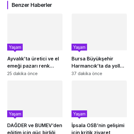
Benzer Haberler
Yaşam
Yaşam
Ayvalık’ta üretici ve el
Bursa Büyükşehir
emeği pazarı renk
Harmancık’ta da yolları
katıyor
yeniliyor
25 dakika önce
37 dakika önce
Yaşam
Yaşam
DAĞDER ve BUMEV’den
İpsala OSB’nin gelişimi
eğitim için güç birliği
için kritik ziyaret