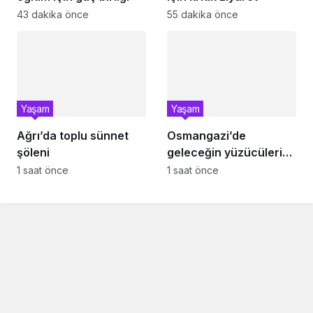
43 dakika önce
55 dakika önce
Yaşam
Yaşam
Ağrı’da toplu sünnet
Osmangazi’de
şöleni
geleceğin yüzücüleri
sertifikalarını aldı
1 saat önce
1 saat önce