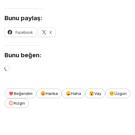
Bunu paylaş:
Facebook
X
Bunu beğen:
Yükleniyor...
Beğendim
Harika
Haha
Vay
Üzgün
Kızgın