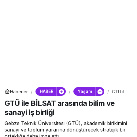
HABER
Yaşam
Haberler
GTÜ ile
BİLSAT
GTÜ ile BİLSAT arasında bilim ve
arasında
bilim ve
sanayi iş birliği
sanayi iş
birliği
Gebze Teknik Üniversitesi (GTÜ), akademik birikimini
sanayi ve toplum yararına dönüştürecek stratejik bir
ortaklığa daha imza attı.