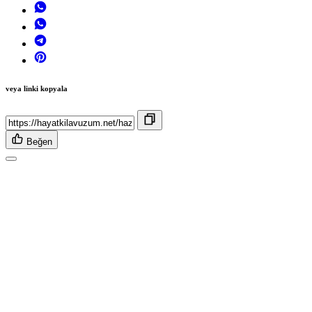
veya linki kopyala
Beğen