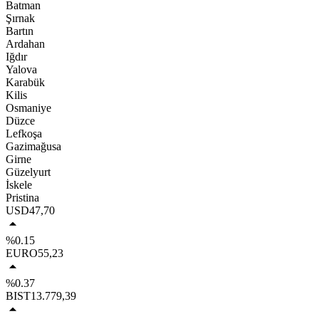
Batman
Şırnak
Bartın
Ardahan
Iğdır
Yalova
Karabük
Kilis
Osmaniye
Düzce
Lefkoşa
Gazimağusa
Girne
Güzelyurt
İskele
Pristina
USD
47,70
%0.15
EURO
55,23
%0.37
BIST
13.779,39