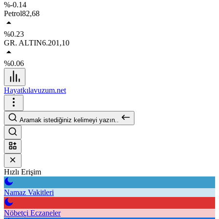
%-0.14
Petrol
82,68
%0.23
GR. ALTIN
6.201,10
%0.06
Hayatkılavuzum.net
Aramak istediğiniz kelimeyi yazın..
Hızlı Erişim
Namaz Vakitleri
Nöbetçi Eczaneler