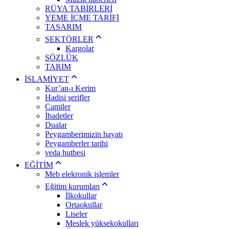
RÜYA TABİRLERİ
YEME İÇME TARİFİ
TASARIM
SEKTÖRLER
Kargolar
SÖZLÜK
TARIM
İSLAMİYET
Kur’an-ı Kerim
Hadisi şerifler
Camiler
İbadetler
Dualar
Peygamberimizin hayatı
Peygamberler tarihi
veda hutbesi
EĞİTİM
Meb elekronik işlemler
Eğitim kurumları
İlkokullar
Ortaokullar
Liseler
Meslek yüksekokulları