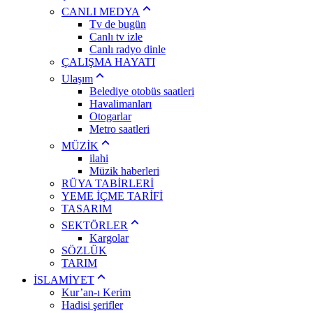
CANLI MEDYA
Tv de bugün
Canlı tv izle
Canlı radyo dinle
ÇALIŞMA HAYATI
Ulaşım
Belediye otobüs saatleri
Havalimanları
Otogarlar
Metro saatleri
MÜZİK
ilahi
Müzik haberleri
RÜYA TABİRLERİ
YEME İÇME TARİFİ
TASARIM
SEKTÖRLER
Kargolar
SÖZLÜK
TARIM
İSLAMİYET
Kur’an-ı Kerim
Hadisi şerifler