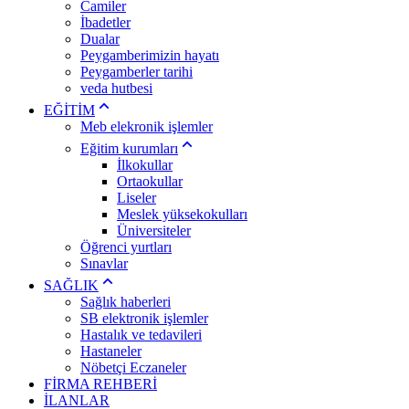
Camiler
İbadetler
Dualar
Peygamberimizin hayatı
Peygamberler tarihi
veda hutbesi
EĞİTİM
Meb elekronik işlemler
Eğitim kurumları
İlkokullar
Ortaokullar
Liseler
Meslek yüksekokulları
Üniversiteler
Öğrenci yurtları
Sınavlar
SAĞLIK
Sağlık haberleri
SB elektronik işlemler
Hastalık ve tedavileri
Hastaneler
Nöbetçi Eczaneler
FİRMA REHBERİ
İLANLAR