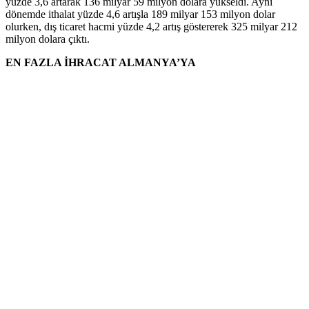
yüzde 3,6 artarak 136 milyar 59 milyon dolara yükseldi. Aynı
dönemde ithalat yüzde 4,6 artışla 189 milyar 153 milyon dolar
olurken, dış ticaret hacmi yüzde 4,2 artış göstererek 325 milyar 212
milyon dolara çıktı.
EN FAZLA İHRACAT ALMANYA’YA