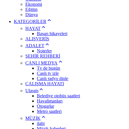
Ekonomi
Eğitim
Dünya
KATEGORİLER
HAYAT
Başarı hikayeleri
ALIŞVERİŞ
ADALET
Noterler
ŞEHİR REHBERİ
CANLI MEDYA
Tv de bugün
Canlı tv izle
Canlı radyo dinle
ÇALIŞMA HAYATI
Ulaşım
Belediye otobüs saatleri
Havalimanları
Otogarlar
Metro saatleri
MÜZİK
ilahi
Müzik haberleri