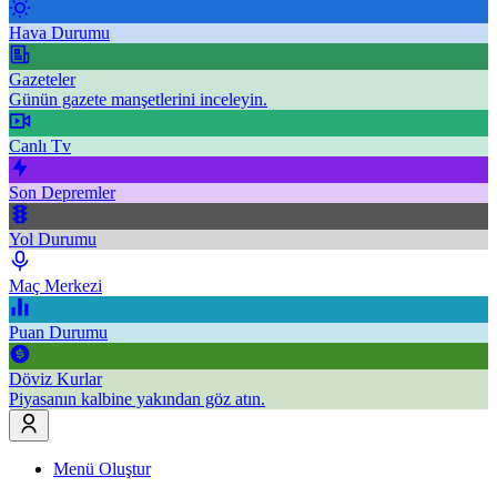
Hava Durumu
Gazeteler
Günün gazete manşetlerini inceleyin.
Canlı Tv
Son Depremler
Yol Durumu
Maç Merkezi
Puan Durumu
Döviz Kurlar
Piyasanın kalbine yakından göz atın.
Menü Oluştur