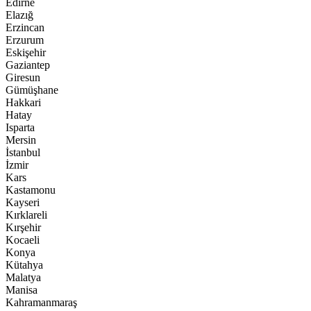
Edirne
Elazığ
Erzincan
Erzurum
Eskişehir
Gaziantep
Giresun
Gümüşhane
Hakkari
Hatay
Isparta
Mersin
İstanbul
İzmir
Kars
Kastamonu
Kayseri
Kırklareli
Kırşehir
Kocaeli
Konya
Kütahya
Malatya
Manisa
Kahramanmaraş