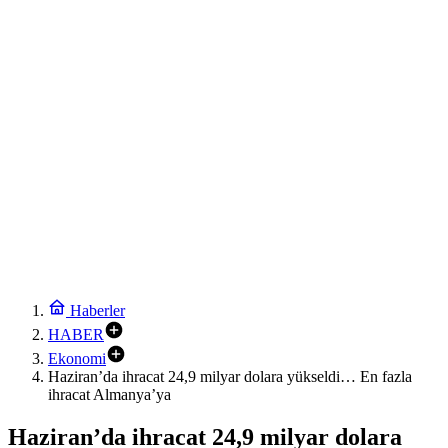
İstanbul Maltepe’de çocuklar kitapların renkli dünyasında
20:24
Keşan Kent Konseyi’nden muhtarlara nezaket ziyareti
20:18
Hakkari’de JİHA destekli operasyonda 253 kilo esrar ele geçirildi
20:12
Keşan eski İlçe Millî Eğitim Müdürü vefatının yıl dönümünde anıldı
20:06
İzmit’te 3 Çınar Çocuk Evi için kura çekimi gerçekleştirildi
21:48
Moritanyalı öğrencilerden MEB’e ziyaret
21:42
Bakan Tekin üniversite adaylarıyla tecrübe paylaştı
Haberler
HABER
Ekonomi
Haziran’da ihracat 24,9 milyar dolara yükseldi… En fazla
ihracat Almanya’ya
Haziran’da ihracat 24,9 milyar dolara