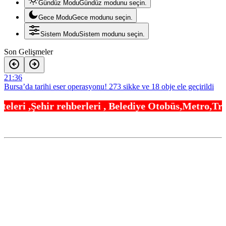
Gündüz Modu
Gündüz modunu seçin.
Gece Modu
Gece modunu seçin.
Sistem Modu
Sistem modunu seçin.
Son Gelişmeler
21:36
Bursa’da tarihi eser operasyonu! 273 sikke ve 18 obje ele geçirildi
21:30
leri , Belediye Otobüs,Metro,Tren saatleri ,Hastan
Yelkencilerin zorlu mücadelesi ilk günde nefes kesti
21:24
688 milyon TL tarımsal destek hesaplarda
21:12
Eyüpsultan Meydanı yenileniyor… İlk taşı Nuri Aslan koydu
20:54
Yapay zeka genç girişimcilere yeni kapılar açıyor
20:48
Gebze’nin geleceği için Başkent’te güçlü temaslar
20:42
Edirne Keşan’dan Elazığ’a gönül köprüsü
20:36
Bursa Tabip Odası: Hekimlik 5 dakikaya sığmaz
20:30