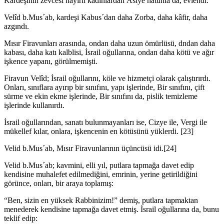
Kardeşinin zevcesi hayırlı kadınlardan Âsiye hatunla da, evlendi.
Velîd b.Mus´ab, kardeşi Kabus´dan daha Zorba, daha kâfir, daha
azgındı.
Mısır Firavunları arasında, ondan daha uzun ömürlüsü, dndan daha
kabası, daha katı kalblisi, İsrail oğullarına, ondan daha kötü ve ağır
işkence yapanı, gö­rülmemişti.
Firavun Velîd; İsrail oğullarını, köle ve hizmetçi olarak çalıştırırdı.
Onları, sınıflara ayırıp bir sınıfını, yapı işlerinde, Bir sınıfını, çift
sürme ve ekin ekme işlerinde, Bir sınıfını da, pislik temizleme
işlerinde kullanırdı.
İsrail oğullarından, sanatı bulunmayanları ise, Cizye ile, Vergi ile
mükellef kı­lar, onlara, işkencenin en kötüsünü yüklerdi. [23]
Velid b.Mus´ab, Mısır Firavunlarının üçüncüsü idi.[24]
Velid b.Mus´ab; kavmini, elli yıl, putlara tapmağa davet edip
kendisine muha­lefet edilmediğini, emrinin, yerine getirildiğini
görünce, onları, bir araya toplamış:
“Ben, sizin en yüksek Rabbinizim!” demiş, putlara tapmaktan
menederek ken­disine tapmağa davet etmiş. İsrail oğullarına da, bunu
teklif edip: