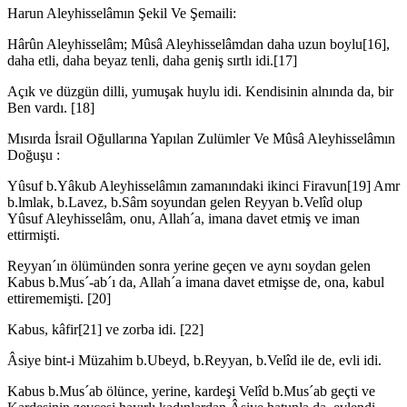
Harun Aleyhisselâmın Şekil Ve Şemaili:
Hârûn Aleyhisselâm; Mûsâ Aleyhisselâmdan daha uzun boylu[16],
daha etli, da­ha beyaz tenli, daha geniş sırtlı idi.[17]
Açık ve düzgün dilli, yumuşak huylu idi. Kendisinin alnında da, bir
Ben vardı. [18]
Mısırda İsrail Oğullarına Yapılan Zulümler Ve Mûsâ Aleyhisselâmın
Doğuşu :
Yûsuf b.Yâkub Aleyhisselâmın zamanındaki ikinci Firavun[19] Amr
b.lmlak, b.Lavez, b.Sâm soyundan gelen Reyyan b.Velîd olup
Yûsuf Aleyhisselâm, onu, Allah´a, imana davet etmiş ve iman
ettirmişti.
Reyyan´ın ölümünden sonra yerine geçen ve aynı soydan gelen
Kabus b.Mus´-ab´ı da, Allah´a imana davet etmişse de, ona, kabul
ettirememişti. [20]
Kabus, kâfir[21] ve zorba idi. [22]
Âsiye bint-i Müzahim b.Ubeyd, b.Reyyan, b.Velîd ile de, evli idi.
Kabus b.Mus´ab ölünce, yerine, kardeşi Velîd b.Mus´ab geçti ve