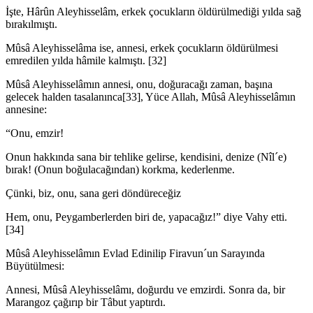
İşte, Hârûn Aleyhisselâm, erkek çocukların öldürülmediği yılda sağ
bırakılmıştı.
Mûsâ Aleyhisselâma ise, annesi, erkek çocukların öldürülmesi
emredilen yılda hâmile kalmıştı. [32]
Mûsâ Aleyhisselâmın annesi, onu, doğuracağı zaman, başına
gelecek halden tasalanınca[33], Yüce Allah, Mûsâ Aleyhisselâmın
annesine:
“Onu, emzir!
Onun hakkında sana bir tehlike gelirse, kendisini, denize (Nîl´e)
bırak! (Onun bo­ğulacağından) korkma, kederlenme.
Çünki, biz, onu, sana geri döndüreceğiz
Hem, onu, Peygamberlerden biri de, yapacağız!” diye Vahy etti.
[34]
Mûsâ Aleyhisselâmın Evlad Edinilip Firavun´un Sarayında
Büyütülmesi:
Annesi, Mûsâ Aleyhisselâmı, doğurdu ve emzirdi. Sonra da, bir
Marangoz ça­ğırıp bir Tâbut yaptırdı.