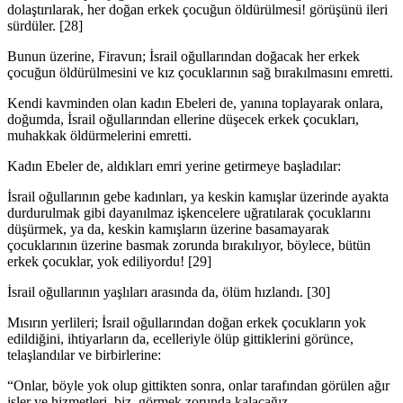
dolaştırıla­rak, her doğan erkek çocuğun öldürülmesi! görüşünü ileri
sürdüler. [28]
Bunun üzerine, Firavun; İsrail oğullarından doğacak her erkek
çocuğun öldü­rülmesini ve kız çocuklarının sağ bırakılmasını emretti.
Kendi kavminden olan kadın Ebeleri de, yanına toplayarak onlara,
doğumda, İsrail oğullarından ellerine düşecek erkek çocukları,
muhakkak öldürmelerini emretti.
Kadın Ebeler de, aldıkları emri yerine getirmeye başladılar:
İsrail oğullarının gebe kadınları, ya keskin kamışlar üzerinde ayakta
durdurul­mak gibi dayanılmaz işkencelere uğratılarak çocuklarını
düşürmek, ya da, kes­kin kamışların üzerine basamayarak
çocuklarının üzerine basmak zorunda bıra­kılıyor, böylece, bütün
erkek çocuklar, yok ediliyordu! [29]
İsrail oğullarının yaşlıları arasında da, ölüm hızlandı. [30]
Mısırın yerlileri; İsrail oğullarından doğan erkek çocukların yok
edildiğini, ihti­yarların da, ecelleriyle ölüp gittiklerini görünce,
telaşlandılar ve birbirlerine:
“Onlar, böyle yok olup gittikten sonra, onlar tarafından görülen ağır
işler ve hizmetleri, biz, görmek zorunda kalacağız.