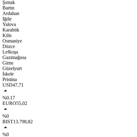
Şırnak
Bartın
Ardahan
Iğdır
Yalova
Karabük
Kilis
Osmaniye
Düzce
Lefkoşa
Gazimağusa
Girne
Güzelyurt
İskele
Pristina
USD
47,71
%0.17
EURO
55,02
%0
BIST
13.798,82
%0