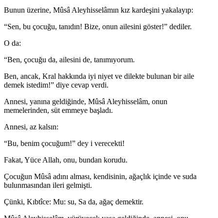
Bunun üzerine, Mûsâ Aleyhisselâmın kız kardeşini yakalayıp:
“Sen, bu çocuğu, tanıdın! Bize, onun ailesini göster!” dediler.
O da:
“Ben, çocuğu da, ailesini de, tanımıyorum.
Ben, ancak, Kral hakkında iyi niyet ve dilekte bulunan bir aile
demek istedim!” diye cevap verdi.
Annesi, yanına geldiğinde, Mûsâ Aleyhisselâm, onun
memelerinden, süt em­meye başladı.
Annesi, az kalsın:
“Bu, benim çocuğum!” dey i verecekti!
Fakat, Yüce Allah, onu, bundan korudu.
Çocuğun Mûsâ adını alması, kendisinin, ağaçlık içinde ve suda
bulunmasın­dan ileri gelmişti.
Çünki, Kıbtîce: Mu: su, Sa da, ağaç demektir.