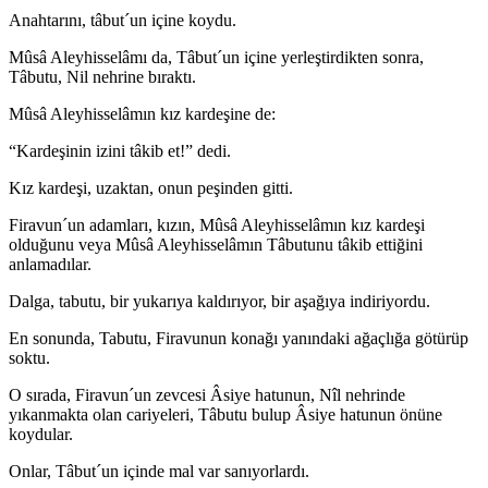
Anahtarını, tâbut´un içine koydu.
Mûsâ Aleyhisselâmı da, Tâbut´un içine yerleştirdikten sonra,
Tâbutu, Nil neh­rine bıraktı.
Mûsâ Aleyhisselâmın kız kardeşine de:
“Kardeşinin izini tâkib et!” dedi.
Kız kardeşi, uzaktan, onun peşinden gitti.
Firavun´un adamları, kızın, Mûsâ Aleyhisselâmın kız kardeşi
olduğunu veya Mûsâ Aleyhisselâmın Tâbutunu tâkib ettiğini
anlamadılar.
Dalga, tabutu, bir yukarıya kaldırıyor, bir aşağıya indiriyordu.
En sonunda, Tabutu, Firavunun konağı yanındaki ağaçlığa götürüp
soktu.
O sırada, Firavun´un zevcesi Âsiye hatunun, Nîl nehrinde
yıkanmakta olan ca­riyeleri, Tâbutu bulup Âsiye hatunun önüne
koydular.
Onlar, Tâbut´un içinde mal var sanıyorlardı.