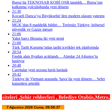
Bursa’da TEKNOSAB KOBİ OSB tanıtıldı… Bursa’nın
kalkınma yolculuğunda yeni dönem
21:30
Kocaeli Darıca’ya Büyükşehir’den modern ulaşım yatırımı
21:24
MGK’dan 8 maddelik bildiri… Terörsüz Türkiye, bölgesel
güvenlik ve Gazze mesajı
21:06
Yakıt barcı filosuna iki yeni gemi
21:00
Türk Tarih Kurumu’ndan tarihi içerikler tek platformda
20:54
Fındık alım fiyatları açıklandı… Alımlar 24 Ağustos’ta
başlıyor
20:48
Carettalar yeni sezona hırslı başladı
20:42
Türkiye ile Vietnam arasında ‘hava’da yeni dönem… Sefer
kapasitesi artırıldı
erleri , Belediye Otobüs,Metro,Tren saatleri ,Hast