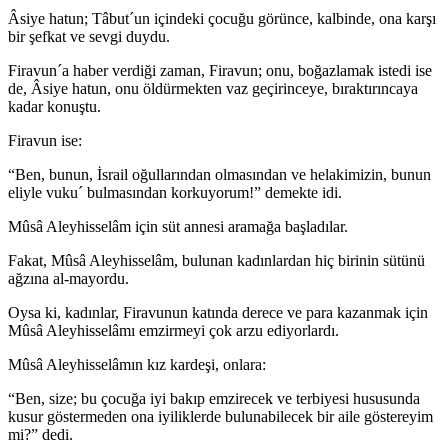
Âsiye hatun; Tâbut´un içindeki çocuğu görünce, kalbinde, ona karşı
bir şefkat ve sevgi duydu.
Firavun´a haber verdiği zaman, Firavun; onu, boğazlamak istedi ise
de, Âsiye hatun, onu öldürmekten vaz geçirinceye, bıraktırıncaya
kadar konuştu.
Firavun ise:
“Ben, bunun, İsrail oğullarından olmasından ve helakimizin, bunun
eliyle vuku´ bulmasından korkuyorum!” demekte idi.
Mûsâ Aleyhisselâm için süt annesi aramağa başladılar.
Fakat, Mûsâ Aleyhisselâm, bulunan kadınlardan hiç birinin sütünü
ağzına al-mayordu.
Oysa ki, kadınlar, Firavunun katında derece ve para kazanmak için
Mûsâ Aley­hisselâmı emzirmeyi çok arzu ediyorlardı.
Mûsâ Aleyhisselâmın kız kardeşi, onlara:
“Ben, size; bu çocuğa iyi bakıp emzirecek ve terbiyesi hususunda
kusur gös­termeden ona iyiliklerde bulunabilecek bir aile göstereyim
mi?” dedi.