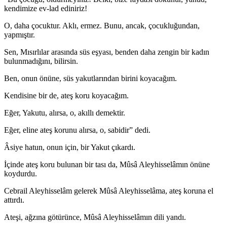
kendimize ev-lad ediniriz!
O, daha çocuktur. Aklı, ermez. Bunu, ancak, çocukluğundan,
yapmıştır.
Sen, Mısırlılar arasında süs eşyası, benden daha zengin bir kadın
bulunmadı­ğını, bilirsin.
Ben, onun önüne, süs yakutlarından birini koyacağım.
Kendisine bir de, ateş koru koyacağım.
Eğer, Yakutu, alırsa, o, akıllı demektir.
Eğer, eline ateş korunu alırsa, o, sabidir” dedi.
Âsiye hatun, onun için, bir Yakut çıkardı.
İçinde ateş koru bulunan bir tası da, Mûsâ Aleyhisselâmın önüne
koydurdu.
Cebrail Aleyhisselâm gelerek Mûsâ Aleyhisselâma, ateş koruna el
attırdı.
Ateşi, ağzına götürünce, Mûsâ Aleyhisselâmın dili yandı.