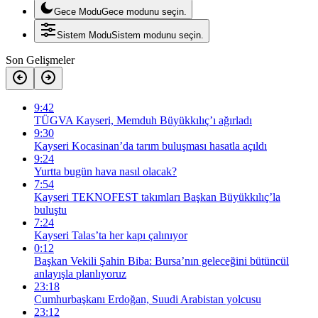
Gece Modu
Gece modunu seçin.
Sistem Modu
Sistem modunu seçin.
Son Gelişmeler
9:42
TÜGVA Kayseri, Memduh Büyükkılıç’ı ağırladı
9:30
Kayseri Kocasinan’da tarım buluşması hasatla açıldı
9:24
Yurtta bugün hava nasıl olacak?
7:54
Kayseri TEKNOFEST takımları Başkan Büyükkılıç’la
buluştu
7:24
Kayseri Talas’ta her kapı çalınıyor
0:12
Başkan Vekili Şahin Biba: Bursa’nın geleceğini bütüncül
anlayışla planlıyoruz
23:18
Cumhurbaşkanı Erdoğan, Suudi Arabistan yolcusu
23:12