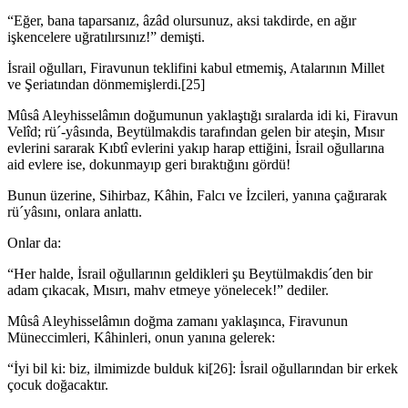
“Eğer, bana taparsanız, âzâd olursunuz, aksi takdirde, en ağır
işkencelere uğ­ratılırsınız!” demişti.
İsrail oğulları, Firavunun teklifini kabul etmemiş, Atalarının Millet
ve Şeriatın­dan dönmemişlerdi.[25]
Mûsâ Aleyhisselâmın doğumunun yaklaştığı sıralarda idi ki, Firavun
Velîd; rü´-yâsında, Beytülmakdis tarafından gelen bir ateşin, Mısır
evlerini sararak Kıbtî ev­lerini yakıp harap ettiğini, İsrail oğullarına
aid evlere ise, dokunmayıp geri bıraktı­ğını gördü!
Bunun üzerine, Sihirbaz, Kâhin, Falcı ve İzcileri, yanına çağırarak
rü´yâsını, onlara anlattı.
Onlar da:
“Her halde, İsrail oğullarının geldikleri şu Beytülmakdis´den bir
adam çıkacak, Mısırı, mahv etmeye yönelecek!” dediler.
Mûsâ Aleyhisselâmın doğma zamanı yaklaşınca, Firavunun
Müneccimleri, Kâ­hinleri, onun yanına gelerek:
“İyi bil ki: biz, ilmimizde bulduk ki[26]: İsrail oğullarından bir erkek
çocuk do­ğacaktır.