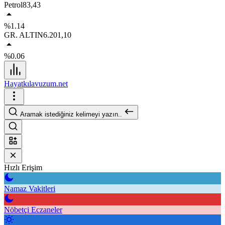
Petrol
83,43
%1.14
GR. ALTIN
6.201,10
%0.06
Hayatkılavuzum.net
Aramak istediğiniz kelimeyi yazın..
Hızlı Erişim
Namaz Vakitleri
Nöbetçi Eczaneler