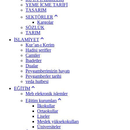
YEME İÇME TARİFİ
TASARIM
SEKTÖRLER
Kargolar
SÖZLÜK
TARIM
İSLAMİYET
Kur’an-ı Kerim
Hadisi şerifler
Camiler
İbadetler
Dualar
Peygamberimizin hayatı
Peygamberler tarihi
veda hutbesi
EĞİTİM
Meb elekronik işlemler
Eğitim kurumları
İlkokullar
Ortaokullar
Liseler
Meslek yüksekokulları
Üniversiteler