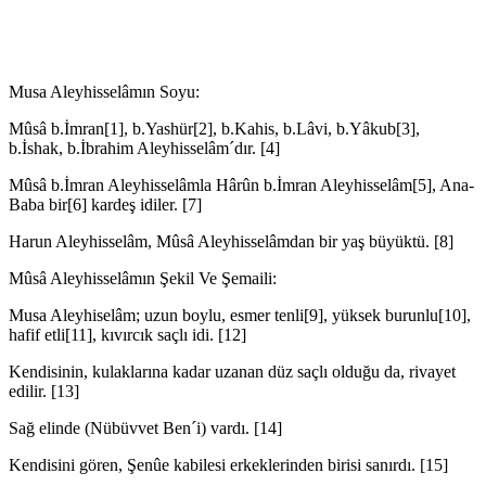
Musa Aleyhisselâmın Soyu:
Mûsâ b.İmran[1], b.Yashür[2], b.Kahis, b.Lâvi, b.Yâkub[3],
b.İshak, b.İbrahim Aleyhisselâm´dır. [4]
Mûsâ b.İmran Aleyhisselâmla Hârûn b.İmran Aleyhisselâm[5], Ana-
Baba bir[6] kardeş idiler. [7]
Harun Aleyhisselâm, Mûsâ Aleyhisselâmdan bir yaş büyüktü. [8]
Mûsâ Aleyhisselâmın Şekil Ve Şemaili:
Musa Aleyhiselâm; uzun boylu, esmer tenli[9], yüksek burunlu[10],
hafif etli[11], kıvırcık saçlı idi. [12]
Kendisinin, kulaklarına kadar uzanan düz saçlı olduğu da, rivayet
edilir. [13]
Sağ elinde (Nübüvvet Ben´i) vardı. [14]
Kendisini gören, Şenûe kabilesi erkeklerinden birisi sanırdı. [15]