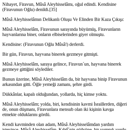
Nihayet, Firavun, Mûsâ Aleyhisselâmı, oğul edindi. Kendisine
(Firavunun Oğ­lu) denildi.[35]
Mûsâ Aleyhisselâmın Delikanlı Oluşu Ve Elinden Bir Kaza Çıkışı:
Mûsâ Aleyhisselâm, Firavunun sarayında büyümüş, Firavunların
hayvanlarına biner, onların elbiselerinden giyer olmuştu.
Kendisine: (Firavunun Oğlu Mûsâ!) derlerdi.
Bir gün, Firavun, hayvana binerek gezmeye gitmişti.
Mûsâ Aleyhisselâm, saraya gelince, Firavun´un, hayvana binerek
gezmeye git­tiğini söylediler.
Bunun üzerine, Mûsâ Aleyhisselâm da, bir hayvana binip Firavunun
arkasın­dan gitti. Öğle yemeği zamanı, şehre girdi.
Dükkânlar, kapalı olduğundan, yollarda, hiç kimse yoktu.
Mûsâ Aleyhisselâm; yolda, biri, kendisinin kavmi İsraillerden, diğeri
de, onun düşmanı, Firavunlara mensub olan iki kişinin kavga
etmekte olduklarını gördü.
Kendi kavminden olan adam, Mûsâ Aleyhisselâmdan yardım
isteyince, Mûsâ Aleyhisselâm, Kıbtî´nin göğsüne, bir yumruk vurdu.