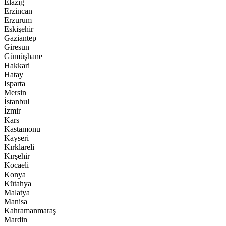
Elazığ
Erzincan
Erzurum
Eskişehir
Gaziantep
Giresun
Gümüşhane
Hakkari
Hatay
Isparta
Mersin
İstanbul
İzmir
Kars
Kastamonu
Kayseri
Kırklareli
Kırşehir
Kocaeli
Konya
Kütahya
Malatya
Manisa
Kahramanmaraş
Mardin