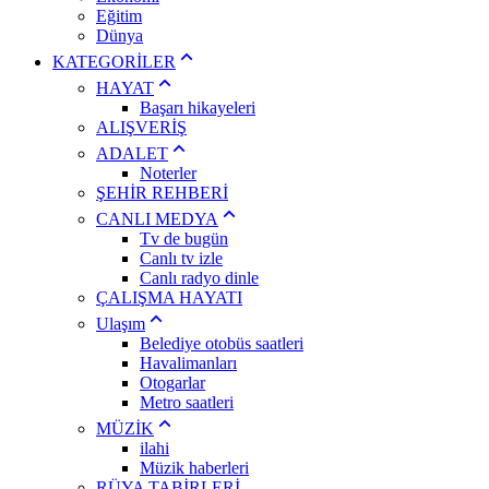
Eğitim
Dünya
KATEGORİLER
HAYAT
Başarı hikayeleri
ALIŞVERİŞ
ADALET
Noterler
ŞEHİR REHBERİ
CANLI MEDYA
Tv de bugün
Canlı tv izle
Canlı radyo dinle
ÇALIŞMA HAYATI
Ulaşım
Belediye otobüs saatleri
Havalimanları
Otogarlar
Metro saatleri
MÜZİK
ilahi
Müzik haberleri
RÜYA TABİRLERİ