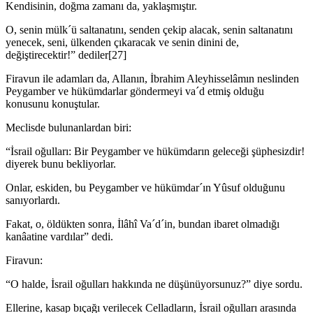
Kendisinin, doğma zamanı da, yaklaşmıştır.
O, senin mülk´ü saltanatını, senden çekip alacak, senin saltanatını
yenecek, seni, ülkenden çıkaracak ve senin dinini de,
değiştirecektir!” dediler[27]
Firavun ile adamları da, Allanın, İbrahim Aleyhisselâmın neslinden
Peygam­ber ve hükümdarlar göndermeyi va´d etmiş olduğu
konusunu konuştular.
Meclisde bulunanlardan biri:
“İsrail oğulları: Bir Peygamber ve hükümdarın geleceği şüphesizdir!
diyerek bunu bekliyorlar.
Onlar, eskiden, bu Peygamber ve hükümdar´ın Yûsuf olduğunu
sanıyorlardı.
Fakat, o, öldükten sonra, İlâhî Va´d´in, bundan ibaret olmadığı
kanâatine vardılar” dedi.
Firavun:
“O halde, İsrail oğulları hakkında ne düşünüyorsunuz?” diye sordu.
Ellerine, kasap bıçağı verilecek Celladların, İsrail oğulları arasında