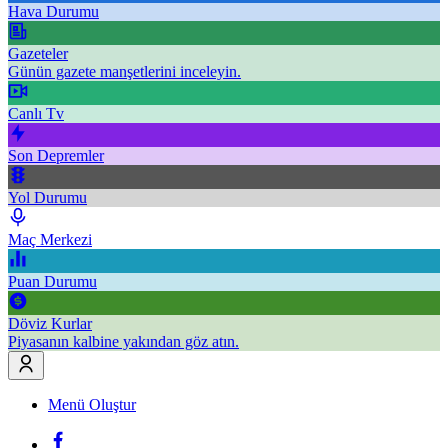
Hava Durumu
Gazeteler
Günün gazete manşetlerini inceleyin.
Canlı Tv
Son Depremler
Yol Durumu
Maç Merkezi
Puan Durumu
Döviz Kurlar
Piyasanın kalbine yakından göz atın.
Menü Oluştur