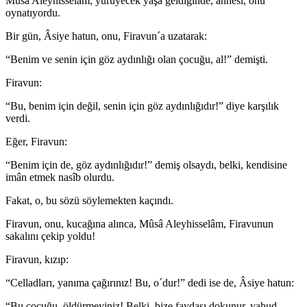
Mûsâ Aleyhisselâm, yürüyecek yaşa geldiğinde, annesi, onu
oynatıyordu.
Bir gün, Âsiye hatun, onu, Firavun´a uzatarak:
“Benim ve senin için göz aydınlığı olan çocuğu, al!” demişti.
Firavun:
“Bu, benim için değil, senin için göz aydınlığıdır!” diye karşılık
verdi.
Eğer, Firavun:
“Benim için de, göz aydınlığıdır!” demiş olsaydı, belki, kendisine
imân etmek nasîb olurdu.
Fakat, o, bu sözü söylemekten kaçındı.
Firavun, onu, kucağına alınca, Mûsâ Aleyhisselâm, Firavunun
sakalını çekip yoldu!
Firavun, kızıp:
“Celladları, yanıma çağırınız! Bu, o´dur!” dedi ise de, Âsiye hatun:
“Bu çocuğu, öldürmeyiniz! Belki, bize faydası dokunur, yahud,