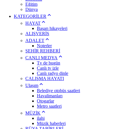
Eğitim
Dünya
KATEGORİLER
HAYAT
Başarı hikayeleri
ALIŞVERİŞ
ADALET
Noterler
ŞEHİR REHBERİ
CANLI MEDYA
Tv de bugün
Canlı tv izle
Canlı radyo dinle
ÇALIŞMA HAYATI
Ulaşım
Belediye otobüs saatleri
Havalimanları
Otogarlar
Metro saatleri
MÜZİK
ilahi
Müzik haberleri
RÜYA TABİRLERİ