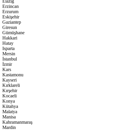
Elazığ
Erzincan
Erzurum
Eskişehir
Gaziantep
Giresun
Gümüşhane
Hakkari
Hatay
Isparta
Mersin
İstanbul
İzmir
Kars
Kastamonu
Kayseri
Kırklareli
Kırşehir
Kocaeli
Konya
Kütahya
Malatya
Manisa
Kahramanmaraş
Mardin