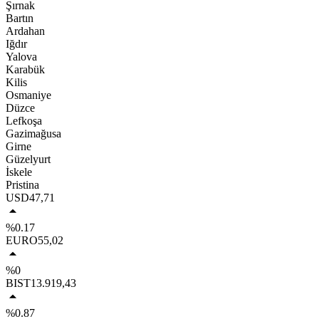
Şırnak
Bartın
Ardahan
Iğdır
Yalova
Karabük
Kilis
Osmaniye
Düzce
Lefkoşa
Gazimağusa
Girne
Güzelyurt
İskele
Pristina
USD
47,71
%0.17
EURO
55,02
%0
BIST
13.919,43
%0.87