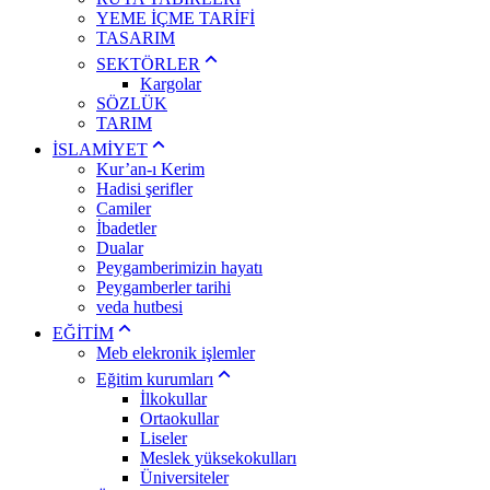
YEME İÇME TARİFİ
TASARIM
SEKTÖRLER
Kargolar
SÖZLÜK
TARIM
İSLAMİYET
Kur’an-ı Kerim
Hadisi şerifler
Camiler
İbadetler
Dualar
Peygamberimizin hayatı
Peygamberler tarihi
veda hutbesi
EĞİTİM
Meb elekronik işlemler
Eğitim kurumları
İlkokullar
Ortaokullar
Liseler
Meslek yüksekokulları
Üniversiteler