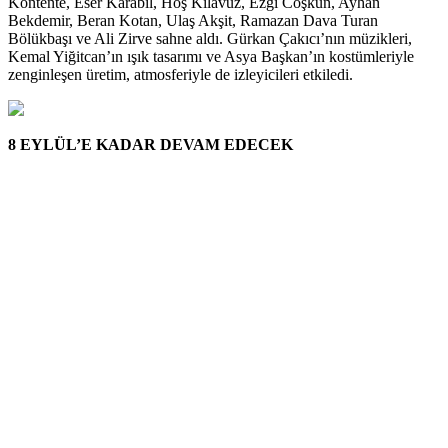
Kontente, Eser Karabil, Hoş Kılavuz, Ezgi Coşkun, Ayhan
Bekdemir, Beran Kotan, Ulaş Akşit, Ramazan Dava Turan
Bölükbaşı ve Ali Zirve sahne aldı. Gürkan Çakıcı’nın müzikleri,
Kemal Yiğitcan’ın ışık tasarımı ve Asya Başkan’ın kostümleriyle
zenginleşen üretim, atmosferiyle de izleyicileri etkiledi.
8 EYLÜL’E KADAR DEVAM EDECEK