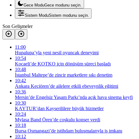
Gece Modu
Gece modunu seçin.
Sistem Modu
Sistem modunu seçin.
Son Gelişmeler
11:00
Hupalupa’yla yeni nesil oyuncak deneyimi
10:54
Kocaeli’de KOTKO için dönüşüm süreci başladı
10:48
İstanbul Maltepe’de zincir marketlere sıkı denetim
10:42
Ankara Keçiören’de ailelere etkili ebeveynlik eğitimi
10:36
Mersin’de Engelsiz Yaşam Parkı’nda açık hava sinema keyfi
10:30
KAYTUR’dan Kayserililere büyük hizmetler
10:24
Mylasa Band Ören’de coşkulu konser verdi
10:18
Bursa Osmangazi’de istihdam buluşmalarıyla iş imkanı
10:12