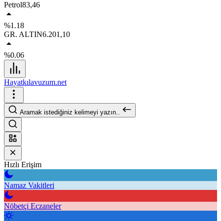
Petrol
83,46
%1.18
GR. ALTIN
6.201,10
%0.06
Hayatkılavuzum.net
Aramak istediğiniz kelimeyi yazın..
Hızlı Erişim
Namaz Vakitleri
Nöbetçi Eczaneler