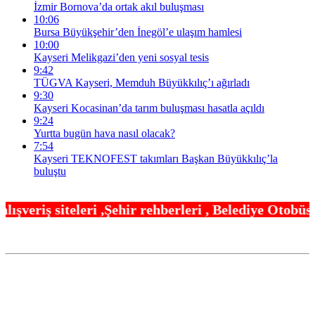
İzmir Bornova’da ortak akıl buluşması
10:06
Bursa Büyükşehir’den İnegöl’e ulaşım hamlesi
10:00
Kayseri Melikgazi’den yeni sosyal tesis
9:42
TÜGVA Kayseri, Memduh Büyükkılıç’ı ağırladı
9:30
Kayseri Kocasinan’da tarım buluşması hasatla açıldı
9:24
Yurtta bugün hava nasıl olacak?
7:54
Kayseri TEKNOFEST takımları Başkan Büyükkılıç’la
buluştu
ir rehberleri , Belediye Otobüs,Metro,Tren saatler