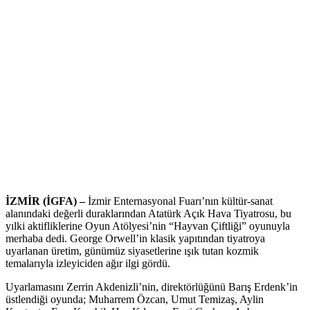
İZMİR (İGFA) –
İzmir Enternasyonal Fuarı’nın kültür-sanat
alanındaki değerli duraklarından Atatürk Açık Hava Tiyatrosu, bu
yılki aktifliklerine Oyun Atölyesi’nin “Hayvan Çiftliği” oyunuyla
merhaba dedi. George Orwell’in klasik yapıtından tiyatroya
uyarlanan üretim, günümüz siyasetlerine ışık tutan kozmik
temalarıyla izleyiciden ağır ilgi gördü.
Uyarlamasını Zerrin Akdenizli’nin, direktörlüğünü Barış Erdenk’in
üstlendiği oyunda; Muharrem Özcan, Umut Temizaş, Aylin