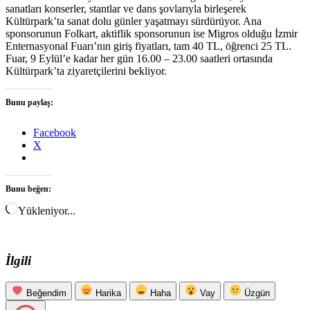
sanatları konserler, stantlar ve dans şovlarıyla birleşerek
Kültürpark’ta sanat dolu günler yaşatmayı sürdürüyor. Ana
sponsorunun Folkart, aktiflik sponsorunun ise Migros olduğu İzmir
Enternasyonal Fuarı’nın giriş fiyatları, tam 40 TL, öğrenci 25 TL.
Fuar, 9 Eylül’e kadar her gün 16.00 – 23.00 saatleri ortasında
Kültürpark’ta ziyaretçilerini bekliyor.
Bunu paylaş:
Facebook
X
Bunu beğen:
Yükleniyor...
İlgili
Beğendim
Harika
Haha
Vay
Üzgün