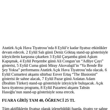
Atatürk Açık Hava Tiyatrosu’nda 8 Eylül’e kadar fiyatsız etkinlikler
devam edecek. 2 Eylül Salı günü Deniz Göktaş stand-up gösterisiyle
izleyicilerin karşısına çıkarken 3 Eylül Çarşamba günü Aşkım
Kapışmak, 4 Eylül Perşembe günü Ali Congun’un “Adliye Çayı”
gösterisi, 5 Eylül Cuma günü Miray Akovalıgil’in “Ya Bende Bir
Şey Yoksa” performansı Atatürk Açık Hava Tiyatrosu’nda olacak. 6
Eylül Cumartesi akşamı sihirbaz Enver Ertaş “The Illusionist”
gösterisi ile sahne alacak, 7 Eylül Pazar günü Anlatan Adam
(İbrahim Türker) stand-up gösterisiyle izleyiciyle buluşacak. Açık
hava tiyatrosu programı, 8 Eylül Pazartesi akşamı Tahsin
Hasoğlu’nun stand-up gösterisiyle sona erecek.
FUARA GİRİŞ TAM 40, ÖĞRENCİ 25 TL
Tüm aktifliklerin fiyatsız olarak izlenebildiği fuarda, tiyatro ve sahne