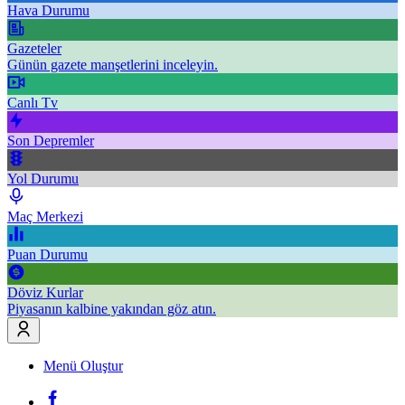
Hava Durumu
Gazeteler
Günün gazete manşetlerini inceleyin.
Canlı Tv
Son Depremler
Yol Durumu
Maç Merkezi
Puan Durumu
Döviz Kurlar
Piyasanın kalbine yakından göz atın.
Menü Oluştur