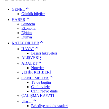
GENEL
Günlük bilgiler
HABER
Gündem
Ekonomi
Eğitim
Dünya
KATEGORİLER
HAYAT
Başarı hikayeleri
ALIŞVERİŞ
ADALET
Noterler
ŞEHİR REHBERİ
CANLI MEDYA
Tv de bugün
Canlı tv izle
Canlı radyo dinle
ÇALIŞMA HAYATI
Ulaşım
Belediye otobüs saatleri