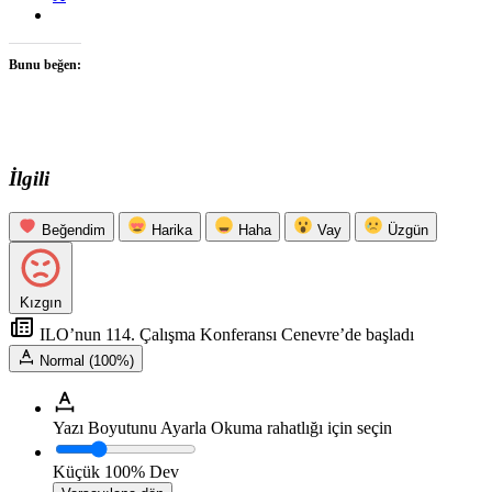
Bunu beğen:
İlgili
Beğendim
Harika
Haha
Vay
Üzgün
Kızgın
ILO’nun 114. Çalışma Konferansı Cenevre’de başladı
Normal (100%)
Yazı Boyutunu Ayarla
Okuma rahatlığı için seçin
Küçük
100%
Dev