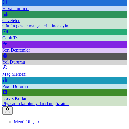
Hava Durumu
Gazeteler
Günün gazete manşetlerini inceleyin.
Canlı Tv
Son Depremler
Yol Durumu
Maç Merkezi
Puan Durumu
Döviz Kurlar
Piyasanın kalbine yakından göz atın.
Menü Oluştur