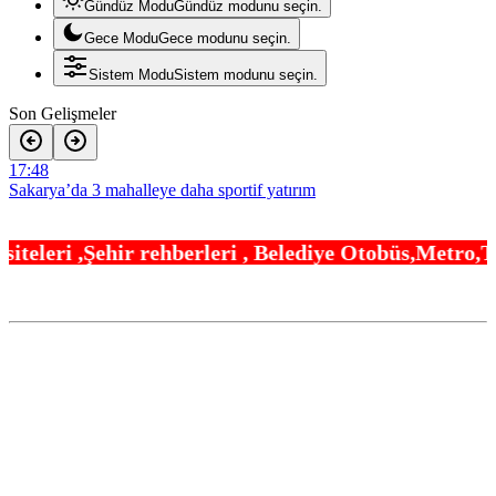
Gündüz Modu
Gündüz modunu seçin.
Gece Modu
Gece modunu seçin.
Sistem Modu
Sistem modunu seçin.
Son Gelişmeler
17:48
Sakarya’da 3 mahalleye daha sportif yatırım
17:42
erleri , Belediye Otobüs,Metro,Tren saatleri ,Hast
Çorum’da ailelere ücretsiz danışmanlık desteği
17:36
Denizli Büyükşehir kentin ulaşım ağını güçlendiriyor
17:30
İzmir’de özel okullarda zorlu kayıt dönemi! Teşvikler kalktı, veli
devlet okuluna yöneldi
17:24
Trabzon Dernekler Federasyonu Şubesi açıldı
17:18
Sağlık çalışanlarından ücret ve emeklilik reformu çağrısı