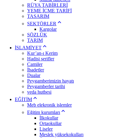
RÜYA TABİRLERİ
YEME İÇME TARİFİ
TASARIM
SEKTÖRLER
Kargolar
SÖZLÜK
TARIM
İSLAMİYET
Kur’an-ı Kerim
Hadisi şerifler
Camiler
İbadetler
Dualar
Peygamberimizin hayatı
Peygamberler tarihi
veda hutbesi
EĞİTİM
Meb elekronik işlemler
Eğitim kurumları
İlkokullar
Ortaokullar
Liseler
Meslek yüksekokulları