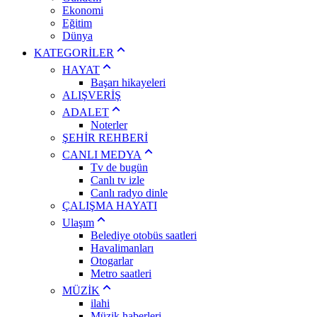
Ekonomi
Eğitim
Dünya
KATEGORİLER
HAYAT
Başarı hikayeleri
ALIŞVERİŞ
ADALET
Noterler
ŞEHİR REHBERİ
CANLI MEDYA
Tv de bugün
Canlı tv izle
Canlı radyo dinle
ÇALIŞMA HAYATI
Ulaşım
Belediye otobüs saatleri
Havalimanları
Otogarlar
Metro saatleri
MÜZİK
ilahi
Müzik haberleri