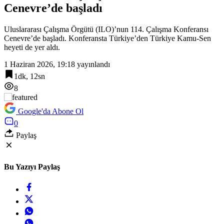
Cenevre’de başladı
17:54
BİK’ten gazete ve internet haber sitelerine mevzuat eğitimi
Uluslararası Çalışma Örgütü (ILO)’nun 114. Çalışma Konferansı
Cenevre’de başladı. Konferansta Türkiye’den Türkiye Kamu-Sen
heyeti de yer aldı.
1 Haziran 2026, 19:18
yayınlandı
1dk, 12sn
8
Google'da Abone Ol
0
Paylaş
Bu Yazıyı Paylaş