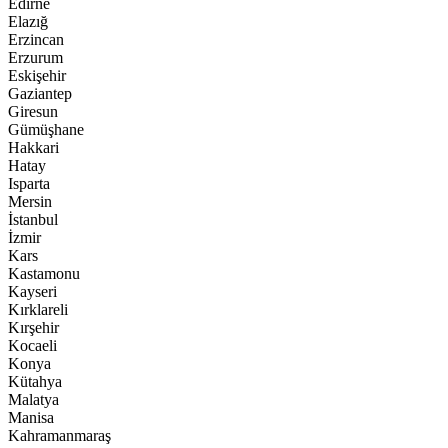
Edirne
Elazığ
Erzincan
Erzurum
Eskişehir
Gaziantep
Giresun
Gümüşhane
Hakkari
Hatay
Isparta
Mersin
İstanbul
İzmir
Kars
Kastamonu
Kayseri
Kırklareli
Kırşehir
Kocaeli
Konya
Kütahya
Malatya
Manisa
Kahramanmaraş