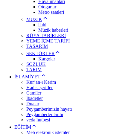
Havalimanları
Otogarlar
Metro saatleri
MÜZİK
ilahi
Müzik haberleri
RÜYA TABİRLERİ
YEME İÇME TARİFİ
TASARIM
SEKTÖRLER
Kargolar
SÖZLÜK
TARIM
İSLAMİYET
Kur’an-ı Kerim
Hadisi şerifler
Camiler
İbadetler
Dualar
Peygamberimizin hayatı
Peygamberler tarihi
veda hutbesi
EĞİTİM
Meb elekronik işlemler