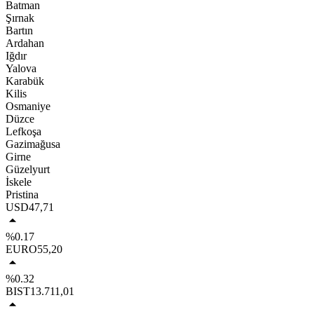
Batman
Şırnak
Bartın
Ardahan
Iğdır
Yalova
Karabük
Kilis
Osmaniye
Düzce
Lefkoşa
Gazimağusa
Girne
Güzelyurt
İskele
Pristina
USD
47,71
%0.17
EURO
55,20
%0.32
BIST
13.711,01