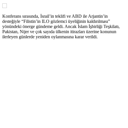
Konferans sırasında, İsrail’in teklifi ve ABD ile Arjantin’in
desteğiyle “Filistin’in ILO gözlemci üyeliğinin kaldırılması”
yönündeki önerge gündeme geldi. Ancak İslam İşbirliği Teşkilatı,
Pakistan, Nijer ve çok sayıda ülkenin itirazları üzerine konunun
ilerleyen günlerde yeniden oylanmasına karar verildi.