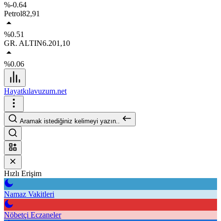
%-0.64
Petrol
82,91
%0.51
GR. ALTIN
6.201,10
%0.06
Hayatkılavuzum.net
Aramak istediğiniz kelimeyi yazın..
Hızlı Erişim
Namaz Vakitleri
Nöbetçi Eczaneler