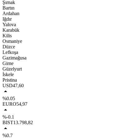
Şırnak
Bartın
Ardahan
Iğdır
Yalova
Karabük
Kilis
Osmaniye
Düzce
Lefkoşa
Gazimağusa
Girne
Güzelyurt
İskele
Pristina
USD
47,60
%0.05
EURO
54,97
%-0.1
BIST
13.798,82
%0.7