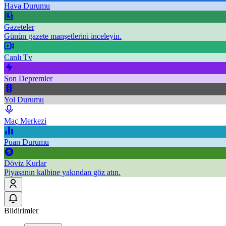
Hava Durumu
Gazeteler
Günün gazete manşetlerini inceleyin.
Canlı Tv
Son Depremler
Yol Durumu
Maç Merkezi
Puan Durumu
Döviz Kurlar
Piyasanın kalbine yakından göz atın.
Bildirimler