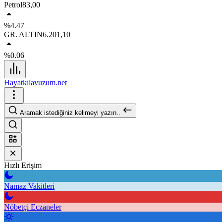
Petrol
83,00
%4.47
GR. ALTIN
6.201,10
%0.06
Hayatkılavuzum.net
Aramak istediğiniz kelimeyi yazın..
Hızlı Erişim
Namaz Vakitleri
Nöbetçi Eczaneler