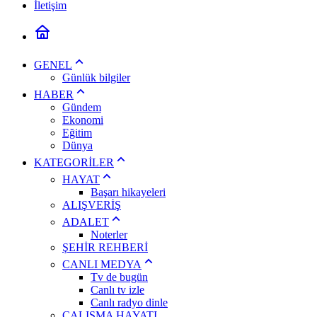
İletişim
GENEL
Günlük bilgiler
HABER
Gündem
Ekonomi
Eğitim
Dünya
KATEGORİLER
HAYAT
Başarı hikayeleri
ALIŞVERİŞ
ADALET
Noterler
ŞEHİR REHBERİ
CANLI MEDYA
Tv de bugün
Canlı tv izle
Canlı radyo dinle
ÇALIŞMA HAYATI