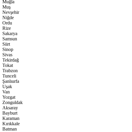
Muğla
Muş
Nevşehir
Niğde
Ordu
Rize
Sakarya
Samsun
Siirt
Sinop
Sivas
Tekirdağ
Tokat
Trabzon
Tunceli
Şanlıurfa
Uşak
Van
Yozgat
Zonguldak
Aksaray
Bayburt
Karaman
Kırıkkale
Batman