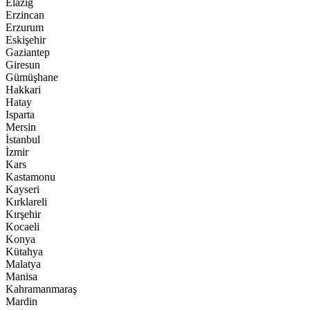
Elazığ
Erzincan
Erzurum
Eskişehir
Gaziantep
Giresun
Gümüşhane
Hakkari
Hatay
Isparta
Mersin
İstanbul
İzmir
Kars
Kastamonu
Kayseri
Kırklareli
Kırşehir
Kocaeli
Konya
Kütahya
Malatya
Manisa
Kahramanmaraş
Mardin