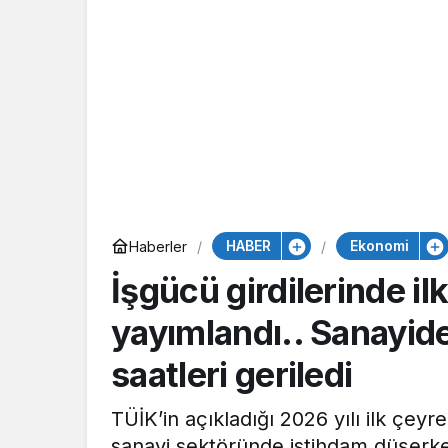
HABER
Ekonomi
Haberler
İşgücü girdilerinde il
yayımlandı.. Sanayid
saatleri geriledi
TÜİK’in açıkladığı 2026 yılı ilk çeyr
sanayi sektöründe istihdam düşerken