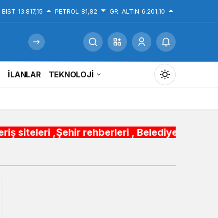
BIST
13.817,15
PETROL
81,82
GR. ALTIN
6.201,10
İ
İLANLAR
TEKNOLOJİ
Mod
değiştir
hir rehberleri , Belediye Otobüs,Metro,Tren sa
Gündüz Modu
Gündüz modunu seçin.
Gece Modu
Gece modunu seçin.