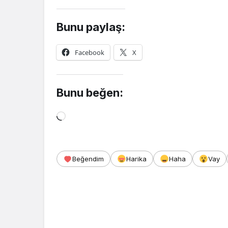
Bunu paylaş:
Facebook
X
Bunu beğen:
Yükleniyor...
Beğendim
Harika
Haha
Vay