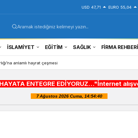
USD
47,71
EURO
55,04
Aramak istediğiniz kelimeyi yazın..
İSLAMİYET
EĞİTİM
SAĞLIK
FİRMA REHBER
ığı’na anlamlı hayrat çeşmesi
RE EDİYORUZ..."İnternet alışveriş siteleri ,Şe