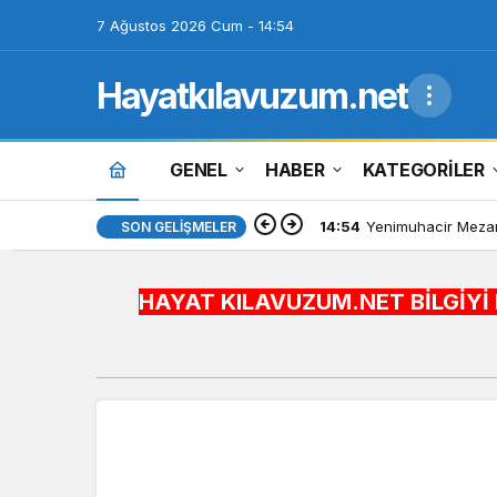
7 Ağustos 2026 Cum - 14:54
Hayatkılavuzum.net
GENEL
HABER
KATEGORİLER
14:54
Yenimuhacir Mezarl
SON GELIŞMELER
HAYAT KILAVUZUM.NET BİLGİYİ HAYATA ENTEG