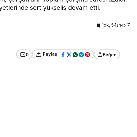
yetlerinde sert yükseliş devam etti.
1dk, 54sn
7
Paylaş
0
Beğen