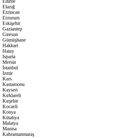
Edirne
Elazığ
Erzincan
Erzurum
Eskişehir
Gaziantep
Giresun
Gümüşhane
Hakkari
Hatay
Isparta
Mersin
İstanbul
İzmir
Kars
Kastamonu
Kayseri
Kırklareli
Kırşehir
Kocaeli
Konya
Kütahya
Malatya
Manisa
Kahramanmaraş