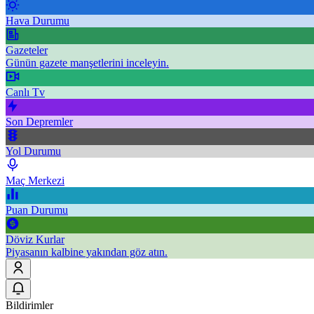
Hava Durumu
Gazeteler
Günün gazete manşetlerini inceleyin.
Canlı Tv
Son Depremler
Yol Durumu
Maç Merkezi
Puan Durumu
Döviz Kurlar
Piyasanın kalbine yakından göz atın.
Bildirimler