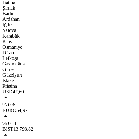
Batman
Şırnak
Bartın
Ardahan
Iğdır
Yalova
Karabük
Kilis
Osmaniye
Düzce
Lefkoşa
Gazimağusa
Girne
Güzelyurt
İskele
Pristina
USD
47,60
%0.06
EURO
54,97
%-0.11
BIST
13.798,82