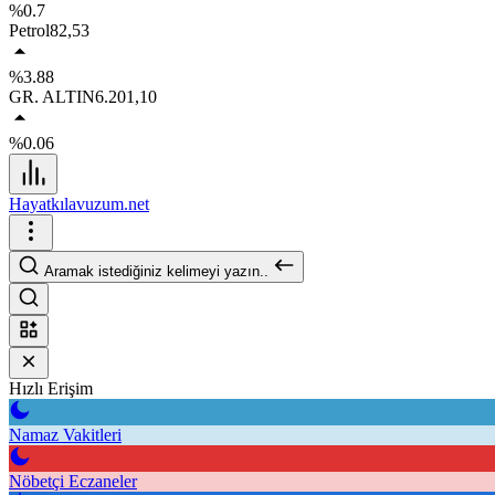
%0.7
Petrol
82,53
%3.88
GR. ALTIN
6.201,10
%0.06
Hayatkılavuzum.net
Aramak istediğiniz kelimeyi yazın..
Hızlı Erişim
Namaz Vakitleri
Nöbetçi Eczaneler