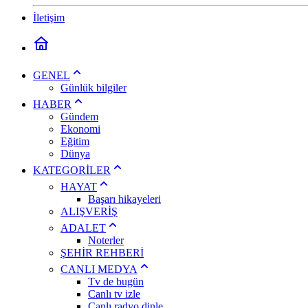
İletişim
GENEL
Günlük bilgiler
HABER
Gündem
Ekonomi
Eğitim
Dünya
KATEGORİLER
HAYAT
Başarı hikayeleri
ALIŞVERİŞ
ADALET
Noterler
ŞEHİR REHBERİ
CANLI MEDYA
Tv de bugün
Canlı tv izle
Canlı radyo dinle