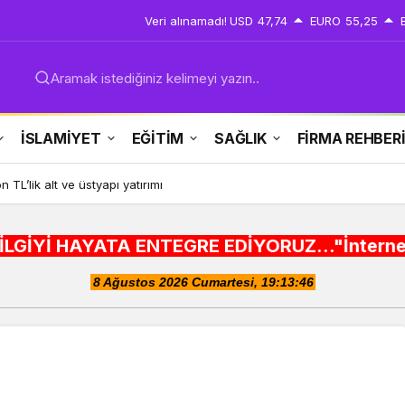
Veri alınamadı!
USD
47,74
EURO
55,25
Aramak istediğiniz kelimeyi yazın..
İSLAMİYET
EĞİTİM
SAĞLIK
FİRMA REHBER
n TL’lik alt ve üstyapı yatırımı
 ENTEGRE EDİYORUZ..."İnternet alışveriş sitele