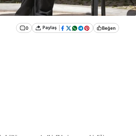
Paylaş
0
Beğen