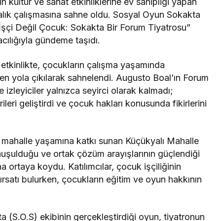
n kültür ve sanat etkinliklerine ev sahipliği yapan
dalık çalışmasına sahne oldu. Sosyal Oyun Sokakta
 “İşçi Değil Çocuk: Sokakta Bir Forum Tiyatrosu”
acılığıyla gündeme taşıdı.
i etkinlikte, çocukların çalışma yaşamında
rden yola çıkılarak sahnelendi. Augusto Boal’ın Forum
izleyiciler yalnızca seyirci olarak kalmadı;
eri geliştirdi ve çocuk hakları konusunda fikirlerini
le mahalle yaşamına katkı sunan Küçükyalı Mahalle
onuşulduğu ve ortak çözüm arayışlarının güçlendiği
 ortaya koydu. Katılımcılar, çocuk işçiliğinin
rsatı bulurken, çocukların eğitim ve oyun hakkının
 (S.O.S) ekibinin gerçekleştirdiği oyun, tiyatronun