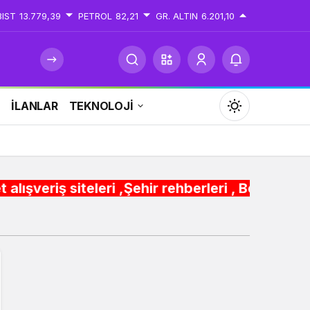
BIST
13.779,39
PETROL
82,21
GR. ALTIN
6.201,10
İ
İLANLAR
TEKNOLOJİ
Mod
değiştir
ri ,Şehir rehberleri , Belediye Otobüs,Metro,T
Gündüz Modu
Gündüz modunu seçin.
Gece Modu
Gece modunu seçin.