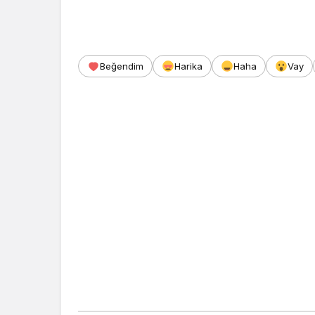
Beğendim
Harika
Haha
Vay