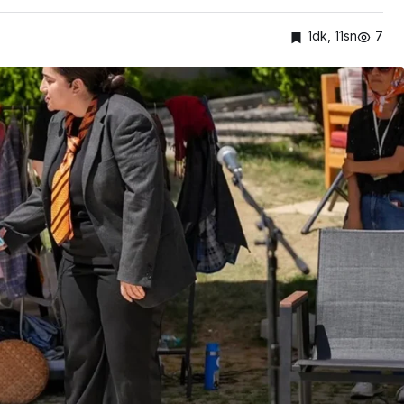
1dk, 11sn
7