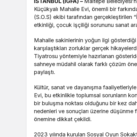
İSTANBUL (İGFA) –
Maltepe Belediyesi’ni
Küçükyalı Mahalle Evi, önemli bir farkın
(S.O.S) ekibi tarafından gerçekleştirilen
etkinliği, çocuk işçiliği sorununu sanat ar
Mahalle sakinlerinin yoğun ilgi gösterdiğ
karşılaştıkları zorluklar gerçek hikayele
Tiyatrosu yöntemiyle hazırlanan gösteride 
sahneye müdahil olarak farklı çözüm öneril
paylaştı.
Kültür, sanat ve dayanışma faaliyetleriy
Evi, bu etkinlikle toplumsal sorunların k
bir buluşma noktası olduğunu bir kez daha
nedenleri ve sonuçları üzerine düşünme fı
önemine dikkat çekildi.
2023 yılında kurulan Sosyal Oyun Sokakta