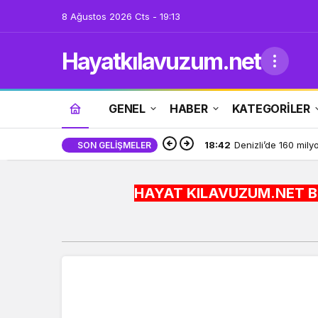
8 Ağustos 2026 Cts - 19:13
Hayatkılavuzum.net
GENEL
HABER
KATEGORİLER
18:42
Denizli’de 160 milyo
SON GELIŞMELER
HAYAT KILAVUZUM.NET BİLGİYİ HAYATA