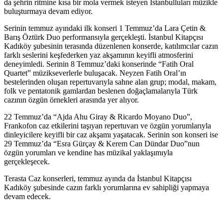
da şehrin ritmine kısa bir mola vermek isteyen İstanbulluları müzikle
buluşturmaya devam ediyor.
Serinin temmuz ayındaki ilk konseri 1 Temmuz’da Lara Çetin &
Barış Öztürk Duo performansıyla gerçekleşti. İstanbul Kitapçısı
Kadıköy şubesinin terasında düzenlenen konserde, katılımcılar cazın
farklı seslerini keşfederken yaz akşamının keyifli atmosferini
deneyimledi. Serinin 8 Temmuz’daki konserinde “Fatih Oral
Quartet” müzikseverlerle buluşacak. Neyzen Fatih Oral’ın
bestelerinden oluşan repertuvarıyla sahne alan grup; modal, makam,
folk ve pentatonik gamlardan beslenen doğaçlamalarıyla Türk
cazının özgün örnekleri arasında yer alıyor.
22 Temmuz’da “Ajda Ahu Giray & Ricardo Moyano Duo”,
Frankofon caz etkilerini taşıyan repertuvarı ve özgün yorumlarıyla
dinleyicilere keyifli bir caz akşamı yaşatacak. Serinin son konseri ise
29 Temmuz’da “Esra Gürçay & Kerem Can Dündar Duo”nun
özgün yorumları ve kendine has müzikal yaklaşımıyla
gerçekleşecek.
Terasta Caz konserleri, temmuz ayında da İstanbul Kitapçısı
Kadıköy şubesinde cazın farklı yorumlarına ev sahipliği yapmaya
devam edecek.