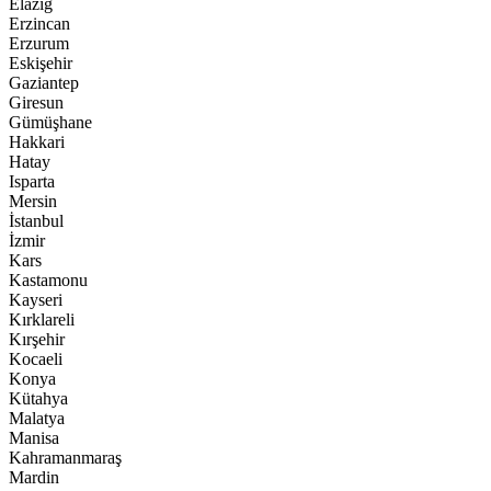
Elazığ
Erzincan
Erzurum
Eskişehir
Gaziantep
Giresun
Gümüşhane
Hakkari
Hatay
Isparta
Mersin
İstanbul
İzmir
Kars
Kastamonu
Kayseri
Kırklareli
Kırşehir
Kocaeli
Konya
Kütahya
Malatya
Manisa
Kahramanmaraş
Mardin