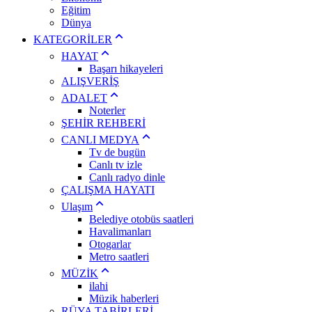
Eğitim
Dünya
KATEGORİLER
HAYAT
Başarı hikayeleri
ALIŞVERİŞ
ADALET
Noterler
ŞEHİR REHBERİ
CANLI MEDYA
Tv de bugün
Canlı tv izle
Canlı radyo dinle
ÇALIŞMA HAYATI
Ulaşım
Belediye otobüs saatleri
Havalimanları
Otogarlar
Metro saatleri
MÜZİK
ilahi
Müzik haberleri
RÜYA TABİRLERİ