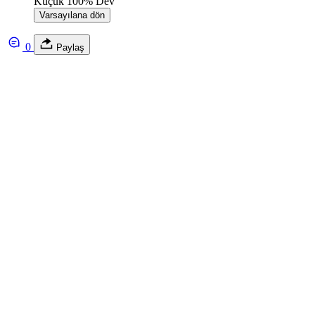
Küçük
100%
Dev
Varsayılana dön
0
Paylaş