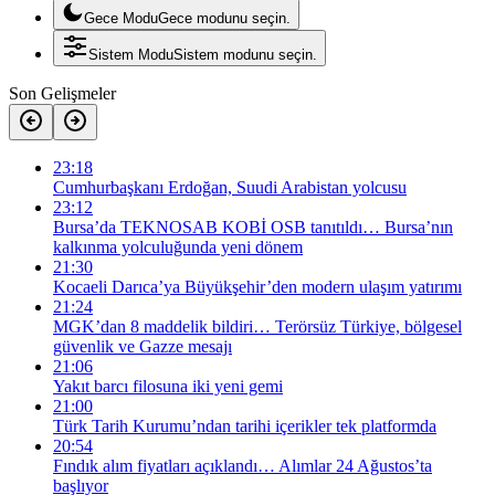
Gece Modu
Gece modunu seçin.
Sistem Modu
Sistem modunu seçin.
Son Gelişmeler
23:18
Cumhurbaşkanı Erdoğan, Suudi Arabistan yolcusu
23:12
Bursa’da TEKNOSAB KOBİ OSB tanıtıldı… Bursa’nın
kalkınma yolculuğunda yeni dönem
21:30
Kocaeli Darıca’ya Büyükşehir’den modern ulaşım yatırımı
21:24
MGK’dan 8 maddelik bildiri… Terörsüz Türkiye, bölgesel
güvenlik ve Gazze mesajı
21:06
Yakıt barcı filosuna iki yeni gemi
21:00
Türk Tarih Kurumu’ndan tarihi içerikler tek platformda
20:54
Fındık alım fiyatları açıklandı… Alımlar 24 Ağustos’ta
başlıyor