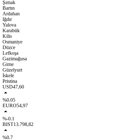
Şırnak
Bartın
Ardahan
Iğdır
Yalova
Karabük
Kilis
Osmaniye
Düzce
Lefkoşa
Gazimağusa
Girne
Güzelyurt
İskele
Pristina
USD
47,60
%0.05
EURO
54,97
%-0.1
BIST
13.798,82
%0.7