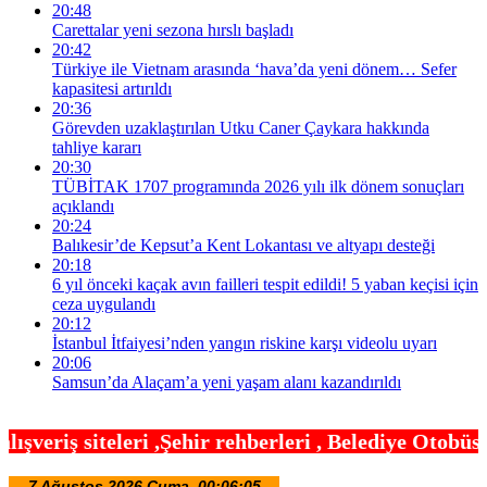
20:48
Carettalar yeni sezona hırslı başladı
20:42
Türkiye ile Vietnam arasında ‘hava’da yeni dönem… Sefer
kapasitesi artırıldı
20:36
Görevden uzaklaştırılan Utku Caner Çaykara hakkında
tahliye kararı
20:30
TÜBİTAK 1707 programında 2026 yılı ilk dönem sonuçları
açıklandı
20:24
Balıkesir’de Kepsut’a Kent Lokantası ve altyapı desteği
20:18
6 yıl önceki kaçak avın failleri tespit edildi! 5 yaban keçisi için
ceza uygulandı
20:12
İstanbul İtfaiyesi’nden yangın riskine karşı videolu uyarı
20:06
Samsun’da Alaçam’a yeni yaşam alanı kazandırıldı
hir rehberleri , Belediye Otobüs,Metro,Tren saatle