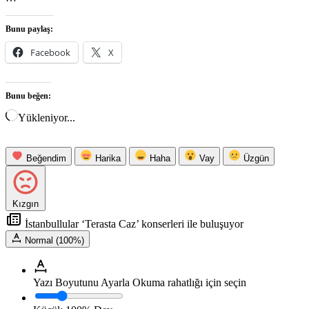
Bunu paylaş:
Facebook
X
Bunu beğen:
Yükleniyor...
Beğendim
Harika
Haha
Vay
Üzgün
Kızgın
İstanbullular ‘Terasta Caz’ konserleri ile buluşuyor
Normal (100%)
Yazı Boyutunu Ayarla
Okuma rahatlığı için seçin