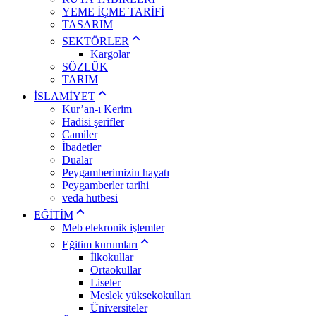
YEME İÇME TARİFİ
TASARIM
SEKTÖRLER
Kargolar
SÖZLÜK
TARIM
İSLAMİYET
Kur’an-ı Kerim
Hadisi şerifler
Camiler
İbadetler
Dualar
Peygamberimizin hayatı
Peygamberler tarihi
veda hutbesi
EĞİTİM
Meb elekronik işlemler
Eğitim kurumları
İlkokullar
Ortaokullar
Liseler
Meslek yüksekokulları
Üniversiteler