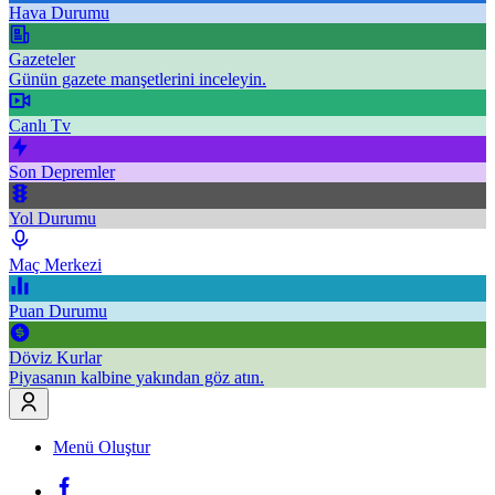
Hava Durumu
Gazeteler
Günün gazete manşetlerini inceleyin.
Canlı Tv
Son Depremler
Yol Durumu
Maç Merkezi
Puan Durumu
Döviz Kurlar
Piyasanın kalbine yakından göz atın.
Menü Oluştur