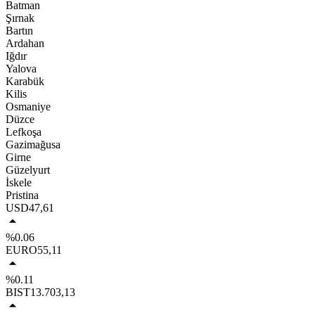
Batman
Şırnak
Bartın
Ardahan
Iğdır
Yalova
Karabük
Kilis
Osmaniye
Düzce
Lefkoşa
Gazimağusa
Girne
Güzelyurt
İskele
Pristina
USD
47,61
%0.06
EURO
55,11
%0.11
BIST
13.703,13