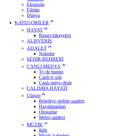
Ekonomi
Eğitim
Dünya
KATEGORİLER
HAYAT
Başarı hikayeleri
ALIŞVERİŞ
ADALET
Noterler
ŞEHİR REHBERİ
CANLI MEDYA
Tv de bugün
Canlı tv izle
Canlı radyo dinle
ÇALIŞMA HAYATI
Ulaşım
Belediye otobüs saatleri
Havalimanları
Otogarlar
Metro saatleri
MÜZİK
ilahi
Müzik haberleri