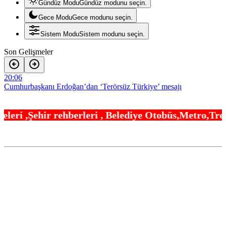
Gündüz Modu
Gündüz modunu seçin.
Gece Modu
Gece modunu seçin.
Sistem Modu
Sistem modunu seçin.
Son Gelişmeler
20:06
Cumhurbaşkanı Erdoğan’dan ‘Terörsüz Türkiye’ mesajı
20:00
eri , Belediye Otobüs,Metro,Tren saatleri ,Hastan
Bilecik’te Vali Sözer’den coğrafi işaretli Kamber Biberi hasadı
19:54
Trabzonspor’a büyük destek
19:48
“Bu Kampta Hayat Var” projesi özel bireylere yaz tatili sunuyor
19:42
TOFAŞ potada yeni sezonu hazır
19:36
Osman Gazi platformu Eylül’de göreve başlayacak… Gabar’da