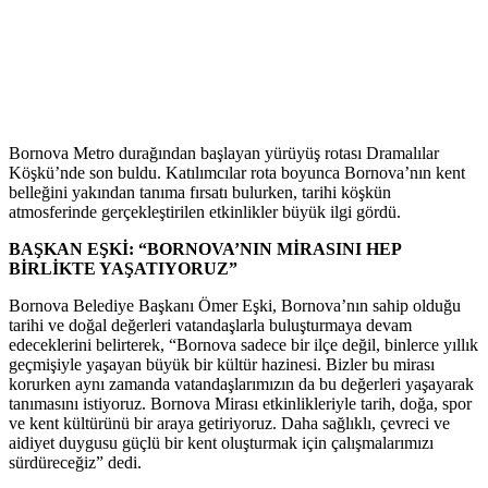
Bornova Metro durağından başlayan yürüyüş rotası Dramalılar
Köşkü’nde son buldu. Katılımcılar rota boyunca Bornova’nın kent
belleğini yakından tanıma fırsatı bulurken, tarihi köşkün
atmosferinde gerçekleştirilen etkinlikler büyük ilgi gördü.
BAŞKAN EŞKİ: “BORNOVA’NIN MİRASINI HEP
BİRLİKTE YAŞATIYORUZ”
Bornova Belediye Başkanı Ömer Eşki, Bornova’nın sahip olduğu
tarihi ve doğal değerleri vatandaşlarla buluşturmaya devam
edeceklerini belirterek, “Bornova sadece bir ilçe değil, binlerce yıllık
geçmişiyle yaşayan büyük bir kültür hazinesi. Bizler bu mirası
korurken aynı zamanda vatandaşlarımızın da bu değerleri yaşayarak
tanımasını istiyoruz. Bornova Mirası etkinlikleriyle tarih, doğa, spor
ve kent kültürünü bir araya getiriyoruz. Daha sağlıklı, çevreci ve
aidiyet duygusu güçlü bir kent oluşturmak için çalışmalarımızı
sürdüreceğiz” dedi.