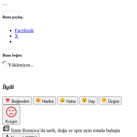
…
Bunu paylaş:
Facebook
X
Bunu beğen:
Yükleniyor...
İlgili
Beğendim
Harika
Haha
Vay
Üzgün
Kızgın
İzmir Bornova’da tarih, doğa ve spor aynı rotada buluştu