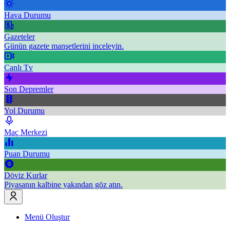
Hava Durumu
Gazeteler
Günün gazete manşetlerini inceleyin.
Canlı Tv
Son Depremler
Yol Durumu
Maç Merkezi
Puan Durumu
Döviz Kurlar
Piyasanın kalbine yakından göz atın.
Menü Oluştur