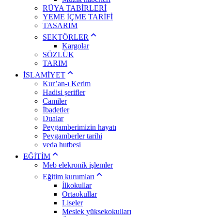
RÜYA TABİRLERİ
YEME İÇME TARİFİ
TASARIM
SEKTÖRLER
Kargolar
SÖZLÜK
TARIM
İSLAMİYET
Kur’an-ı Kerim
Hadisi şerifler
Camiler
İbadetler
Dualar
Peygamberimizin hayatı
Peygamberler tarihi
veda hutbesi
EĞİTİM
Meb elekronik işlemler
Eğitim kurumları
İlkokullar
Ortaokullar
Liseler
Meslek yüksekokulları