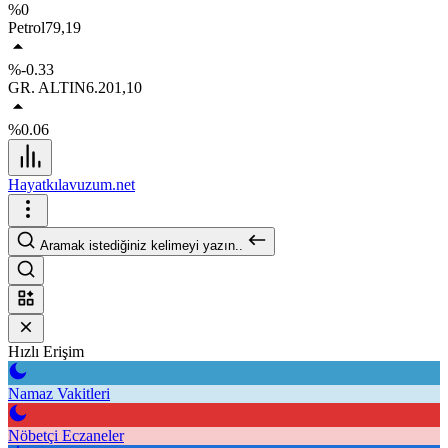
%0
Petrol
79,19
%-0.33
GR. ALTIN
6.201,10
%0.06
Hayatkılavuzum.net
Aramak istediğiniz kelimeyi yazın..
Hızlı Erişim
Namaz Vakitleri
Nöbetçi Eczaneler