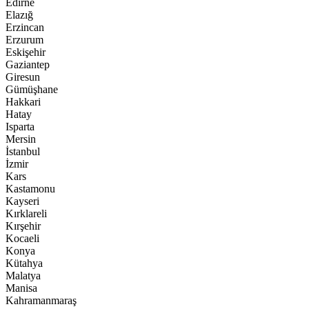
Edirne
Elazığ
Erzincan
Erzurum
Eskişehir
Gaziantep
Giresun
Gümüşhane
Hakkari
Hatay
Isparta
Mersin
İstanbul
İzmir
Kars
Kastamonu
Kayseri
Kırklareli
Kırşehir
Kocaeli
Konya
Kütahya
Malatya
Manisa
Kahramanmaraş