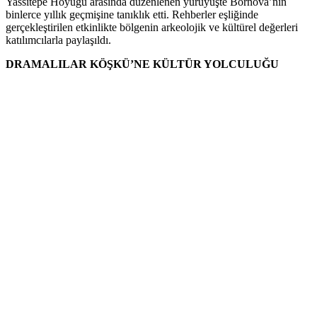
Yassıtepe Höyüğü arasında düzenlenen yürüyüşte Bornova’nın
binlerce yıllık geçmişine tanıklık etti. Rehberler eşliğinde
gerçekleştirilen etkinlikte bölgenin arkeolojik ve kültürel değerleri
katılımcılarla paylaşıldı.
DRAMALILAR KÖŞKÜ’NE KÜLTÜR YOLCULUĞU