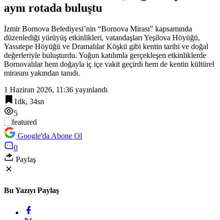
aynı rotada buluştu
7:00
Kayseri Büyükşehir gökyüzü tutkunlarını Erciyes’te buluşturacak
İzmir Bornova Belediyesi’nin “Bornova Mirası” kapsamında
düzenlediği yürüyüş etkinlikleri, vatandaşları Yeşilova Höyüğü,
Yassıtepe Höyüğü ve Dramalılar Köşkü gibi kentin tarihi ve doğal
değerleriyle buluşturdu. Yoğun katılımla gerçekleşen etkinliklerde
Bornovalılar hem doğayla iç içe vakit geçirdi hem de kentin kültürel
mirasını yakından tanıdı.
1 Haziran 2026, 11:36
yayınlandı
1dk, 34sn
5
Google'da Abone Ol
0
Paylaş
Bu Yazıyı Paylaş