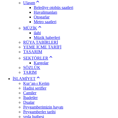
Ulaşım
Belediye otobüs saatleri
Havalimanları
Otogarlar
Metro saatleri
MÜZİK
ilahi
Müzik haberleri
RÜYA TABİRLERİ
YEME İÇME TARİFİ
TASARIM
SEKTÖRLER
Kargolar
SÖZLÜK
TARIM
İSLAMİYET
Kur’an-ı Kerim
Hadisi şerifler
Camiler
İbadetler
Dualar
Peygamberimizin hayatı
Peygamberler tarihi
veda hutbesi