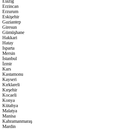
Elazığ
Erzincan
Erzurum
Eskişehir
Gaziantep
Giresun
Gümüşhane
Hakkari
Hatay
Isparta
Mersin
İstanbul
İzmir
Kars
Kastamonu
Kayseri
Kırklareli
Kırşehir
Kocaeli
Konya
Kütahya
Malatya
Manisa
Kahramanmaraş
Mardin