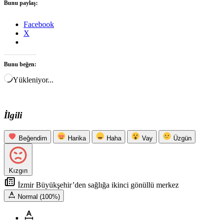
Bunu paylaş:
Facebook
X
Bunu beğen:
Yükleniyor...
İlgili
Beğendim
Harika
Haha
Vay
Üzgün
Kızgın
İzmir Büyükşehir’den sağlığa ikinci gönüllü merkez
Normal (100%)