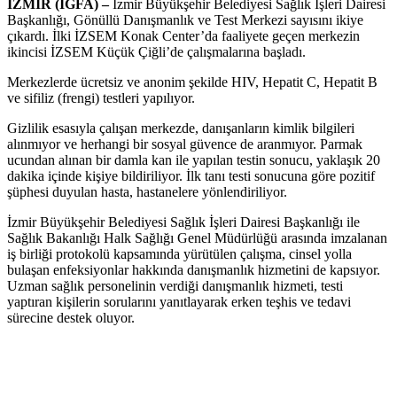
İZMİR (İGFA) –
İzmir Büyükşehir Belediyesi Sağlık İşleri Dairesi
Başkanlığı, Gönüllü Danışmanlık ve Test Merkezi sayısını ikiye
çıkardı. İlki İZSEM Konak Center’da faaliyete geçen merkezin
ikincisi İZSEM Küçük Çiğli’de çalışmalarına başladı.
Merkezlerde ücretsiz ve anonim şekilde HIV, Hepatit C, Hepatit B
ve sifiliz (frengi) testleri yapılıyor.
Gizlilik esasıyla çalışan merkezde, danışanların kimlik bilgileri
alınmıyor ve herhangi bir sosyal güvence de aranmıyor. Parmak
ucundan alınan bir damla kan ile yapılan testin sonucu, yaklaşık 20
dakika içinde kişiye bildiriliyor. İlk tanı testi sonucuna göre pozitif
şüphesi duyulan hasta, hastanelere yönlendiriliyor.
İzmir Büyükşehir Belediyesi Sağlık İşleri Dairesi Başkanlığı ile
Sağlık Bakanlığı Halk Sağlığı Genel Müdürlüğü arasında imzalanan
iş birliği protokolü kapsamında yürütülen çalışma, cinsel yolla
bulaşan enfeksiyonlar hakkında danışmanlık hizmetini de kapsıyor.
Uzman sağlık personelinin verdiği danışmanlık hizmeti, testi
yaptıran kişilerin sorularını yanıtlayarak erken teşhis ve tedavi
sürecine destek oluyor.