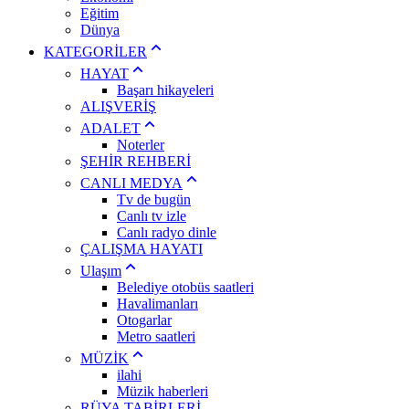
Eğitim
Dünya
KATEGORİLER
HAYAT
Başarı hikayeleri
ALIŞVERİŞ
ADALET
Noterler
ŞEHİR REHBERİ
CANLI MEDYA
Tv de bugün
Canlı tv izle
Canlı radyo dinle
ÇALIŞMA HAYATI
Ulaşım
Belediye otobüs saatleri
Havalimanları
Otogarlar
Metro saatleri
MÜZİK
ilahi
Müzik haberleri
RÜYA TABİRLERİ