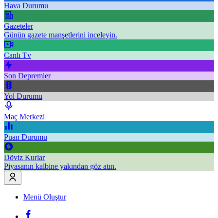
Hava Durumu
Gazeteler
Günün gazete manşetlerini inceleyin.
Canlı Tv
Son Depremler
Yol Durumu
Maç Merkezi
Puan Durumu
Döviz Kurlar
Piyasanın kalbine yakından göz atın.
Menü Oluştur