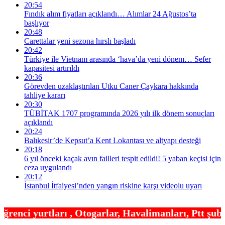
20:54
Fındık alım fiyatları açıklandı… Alımlar 24 Ağustos’ta
başlıyor
20:48
Carettalar yeni sezona hırslı başladı
20:42
Türkiye ile Vietnam arasında ‘hava’da yeni dönem… Sefer
kapasitesi artırıldı
20:36
Görevden uzaklaştırılan Utku Caner Çaykara hakkında
tahliye kararı
20:30
TÜBİTAK 1707 programında 2026 yılı ilk dönem sonuçları
açıklandı
20:24
Balıkesir’de Kepsut’a Kent Lokantası ve altyapı desteği
20:18
6 yıl önceki kaçak avın failleri tespit edildi! 5 yaban keçisi için
ceza uygulandı
20:12
İstanbul İtfaiyesi’nden yangın riskine karşı videolu uyarı
ı , Otogarlar, Havalimanları, Ptt şubeleri , Noter