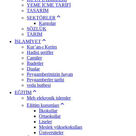
YEME İÇME TARİFİ
TASARIM
SEKTÖRLER
Kargolar
SÖZLÜK
TARIM
İSLAMİYET
Kur’an-ı Kerim
Hadisi şerifler
Camiler
İbadetler
Dualar
Peygamberimizin hayatı
Peygamberler tarihi
veda hutbesi
EĞİTİM
Meb elekronik işlemler
Eğitim kurumları
İlkokullar
Ortaokullar
Liseler
Meslek yüksekokulları
Üniversiteler