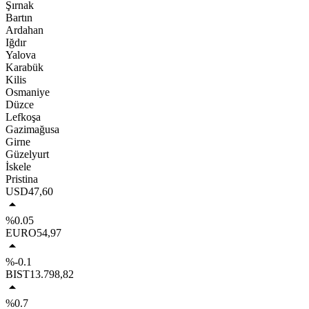
Şırnak
Bartın
Ardahan
Iğdır
Yalova
Karabük
Kilis
Osmaniye
Düzce
Lefkoşa
Gazimağusa
Girne
Güzelyurt
İskele
Pristina
USD
47,60
%0.05
EURO
54,97
%-0.1
BIST
13.798,82
%0.7