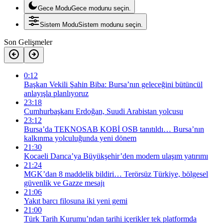
Gece Modu
Gece modunu seçin.
Sistem Modu
Sistem modunu seçin.
Son Gelişmeler
0:12
Başkan Vekili Şahin Biba: Bursa’nın geleceğini bütüncül
anlayışla planlıyoruz
23:18
Cumhurbaşkanı Erdoğan, Suudi Arabistan yolcusu
23:12
Bursa’da TEKNOSAB KOBİ OSB tanıtıldı… Bursa’nın
kalkınma yolculuğunda yeni dönem
21:30
Kocaeli Darıca’ya Büyükşehir’den modern ulaşım yatırımı
21:24
MGK’dan 8 maddelik bildiri… Terörsüz Türkiye, bölgesel
güvenlik ve Gazze mesajı
21:06
Yakıt barcı filosuna iki yeni gemi
21:00
Türk Tarih Kurumu’ndan tarihi içerikler tek platformda