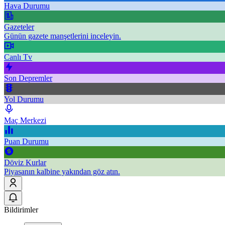
Hava Durumu
Gazeteler
Günün gazete manşetlerini inceleyin.
Canlı Tv
Son Depremler
Yol Durumu
Maç Merkezi
Puan Durumu
Döviz Kurlar
Piyasanın kalbine yakından göz atın.
Bildirimler