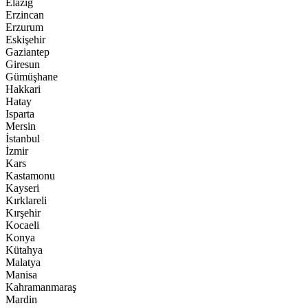
Elazığ
Erzincan
Erzurum
Eskişehir
Gaziantep
Giresun
Gümüşhane
Hakkari
Hatay
Isparta
Mersin
İstanbul
İzmir
Kars
Kastamonu
Kayseri
Kırklareli
Kırşehir
Kocaeli
Konya
Kütahya
Malatya
Manisa
Kahramanmaraş
Mardin