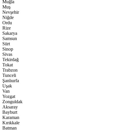
Muğla
Muş
Nevşehir
Niğde
Ordu
Rize
Sakarya
Samsun
Siirt
Sinop
Sivas
Tekirdağ
Tokat
Trabzon
Tunceli
Şanlıurfa
Uşak
Van
Yozgat
Zonguldak
Aksaray
Bayburt
Karaman
Kırıkkale
Batman