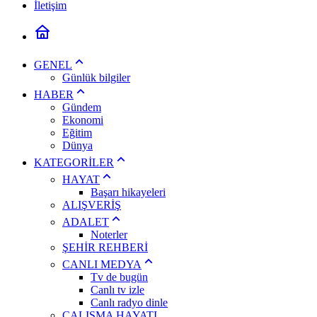
İletişim
GENEL
Günlük bilgiler
HABER
Gündem
Ekonomi
Eğitim
Dünya
KATEGORİLER
HAYAT
Başarı hikayeleri
ALIŞVERİŞ
ADALET
Noterler
ŞEHİR REHBERİ
CANLI MEDYA
Tv de bugün
Canlı tv izle
Canlı radyo dinle
ÇALIŞMA HAYATI