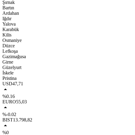
Şırnak
Bartın
Ardahan
Iğdır
Yalova
Karabük
Kilis
Osmaniye
Düzce
Lefkoşa
Gazimağusa
Girne
Güzelyurt
İskele
Pristina
USD
47,71
%0.16
EURO
55,03
%-0.02
BIST
13.798,82
%0